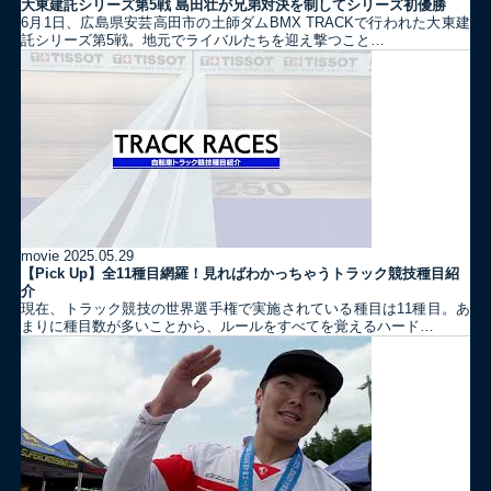
大東建託シリーズ第5戦 島田壮が兄弟対決を制してシリーズ初優勝
6月1日、広島県安芸高田市の土師ダムBMX TRACKで行われた大東建
託シリーズ第5戦。地元でライバルたちを迎え撃つこと…
movie
2025.05.29
【Pick Up】全11種目網羅！見ればわかっちゃうトラック競技種目紹
介
現在、トラック競技の世界選手権で実施されている種目は11種目。あ
まりに種目数が多いことから、ルールをすべてを覚えるハード…