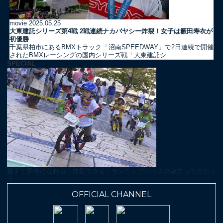
movie
2025.05.25
大東建託シリーズ第4戦 2戦連続ナカバヤシー炸裂！女子は籔田寿衣が
初優勝
千葉県柏市にあるBMXトラック「沼南SPEEDWAY」で2日連続で開催
されたBMXレーシングの国内シリーズ戦「大東建託シ…
SPECIAL
親子で夢中になれる！成長できる！ランニングバイクの魅力って何だろ
う
OFFICIAL CHANNEL