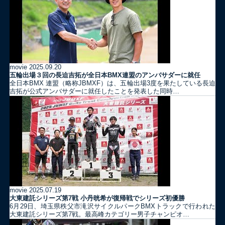
movie
2025.09.20
五輪出場３回の長迫吉拓が全日本BMX連盟のアンバサダーに就任
全日本BMX 連盟（略称JBMXF）は、五輪出場3度を果たしている長迫
吉拓が公式アンバサダーに就任したことを発表した同時…
movie
2025.07.19
大東建託シリーズ第7戦 ⼩丹晄希が復帰戦でシリーズ初優勝
6月29日、埼玉県秩父市滝沢サイクルパークBMXトラックで行われた
大東建託シリーズ第7戦。最高峰カテゴリー男子チャンピオ…