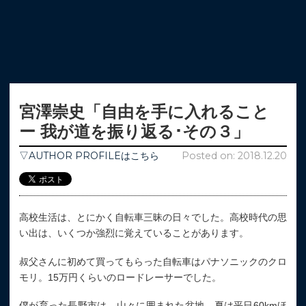
宮澤崇史「自由を手に入れること
ー 我が道を振り返る･その３」
▽AUTHOR PROFILEはこちら
Posted on: 2018.12.20
高校生活は、とにかく自転車三昧の日々でした。高校時代の思
い出は、いくつか強烈に覚えていることがあります。
叔父さんに初めて買ってもらった自転車はパナソニックのクロ
モリ。15万円くらいのロードレーサーでした。
僕が育った長野市は、山々に囲まれた盆地。夏は平日60kmほ