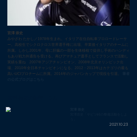
宮澤 崇史
みやざわ たかし／1978年生まれ。イタリア在住自転車プロロードレーサ
ー。高校生でシクロクロス世界選手権に出場、卒業後イタリアのチームに
所属。しかし2001年、母に肝臓の一部を生体移植で提供し手術のハンディ
もあり戦力外通告を受ける。再びアマチュア選手としてフランスで活動し
実績を重ね 2007年アジアチャンピオン、2008年北京オリンピック出
場、2010年全日本チャンピオンになる。2012・2013年はカテゴリの最も
高いUCIプロチームに所属。2014年のジャパンカップで現役を引退。
筆者
の公式ブログはこちら
宮澤 崇史の新着コラム
宮澤 崇史
宮澤崇史「ヤビツ峠の整備活動をしよ
う」
2021.10.23