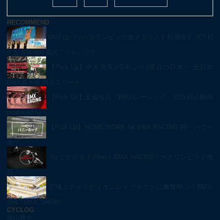
RECOMMEND
MVPはパリパラリンピック金メダリスト杉浦佳子 JCF初
となる年間授賞式「ジャパンサ…
【Pick Up】中井飛馬が5年ぶり2度目の日本一 全日本
BMX選手権 男子エリート…
【Pick Up】五輪種目「BMXレーシング」競技紹介動画
produced by …
【Pick Up】HOME WORK for BMX RACING #9「バニー
ホッ…
3分で分かる！What’s BMX RACING? 〜オリンピック種
目「…
空飛ぶチャリがイオンレイクタウンに興奮呼ぶ！BMX-
AIR TRICK SHOW
CYCLOG
腰山雅大