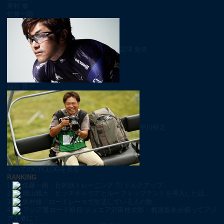
栗村 修
佐藤一朗
宮澤 崇史
福島 晋一
中川裕之
すべてのCYCLOGを見る
RANKING
1
佐藤一朗「目的別トレーニング ① トルクアップ」
2
腰山雅大「ヒッチキャリアとルーフトップテントを導入した話」
3
栗村修「ロードレースで生活している人の数」
4
アジア選ロード初日 ジュニア沢田桂太郎・梶原悠未が揃ってアジ
ア王者に！