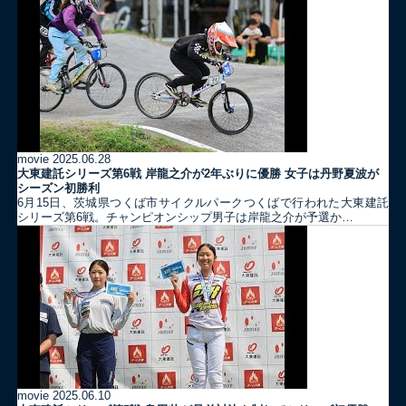
movie
2025.06.28
大東建託シリーズ第6戦 岸龍之介が2年ぶりに優勝 女子は丹野夏波が
シーズン初勝利
6月15日、茨城県つくば市サイクルパークつくばで行われた大東建託
シリーズ第6戦。チャンピオンシップ男子は岸龍之介が予選か…
movie
2025.06.10