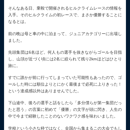
そんなある日、乗鞍で開催されるヒルクライムレースの情報を
入手。そのヒルクライムの初レースで、まさか優勝することに
なるとは。
前の晩は母と車の中に泊まって、ジュニアカテゴリーに出場し
ました。
先頭集団は6名ほど。何人もの選手を抜きながらゴールを目指
し、山頂が近づく頃には2名に絞られて残り2kmほどはひとり
旅に。
すでに誰かが前に行ってしまっていた可能性もあったので、ゴ
ールした時には順位よりとにかく最後まで必死に上りきった！
という達成感以外はありませんでした。
下山途中、後ろの選手と話をしたら「多分僕らが第一集団だっ
たと思う」の言葉に初めて「優勝」の文字が頭に閃き、人生の
中で今まで経験したことのないワクワク感を味わいました。
学校という小さな枠ではなく、全国から集まるこの大会でもし