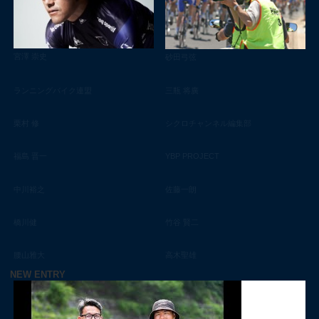
宮澤 崇史
砂田弓弦
ランニングバイク連盟
三瓶 将廣
栗村 修
シクロチャンネル編集部
福島 晋一
YBP PROJECT
中川裕之
佐藤一朗
橋川健
竹谷 賢二
腰山雅大
高木聖雄
NEW ENTRY