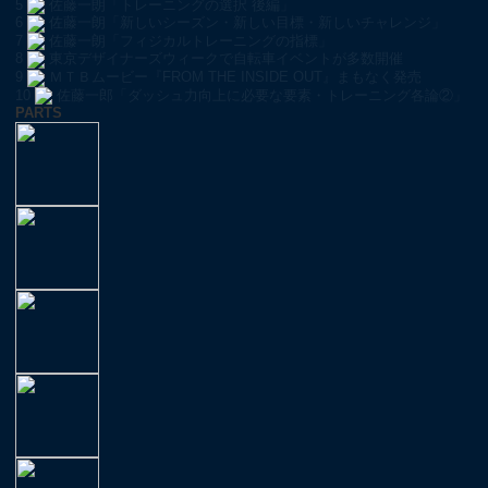
5
佐藤一朗「トレーニングの選択 後編」
6
佐藤一朗「新しいシーズン・新しい目標・新しいチャレンジ」
7
佐藤一朗「フィジカルトレーニングの指標」
8
東京デザイナーズウィークで自転車イベントが多数開催
9
ＭＴＢムービー『FROM THE INSIDE OUT』まもなく発売
10
佐藤一郎「ダッシュ力向上に必要な要素・トレーニング各論②」
PARTS