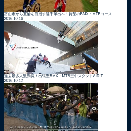
富山市から五輪を目指す選手輩出へ！待望のBMX・MTBコース...
2016.10.16
過去最多人数動員！出張型BMX・MTB空中スタントAIR T...
2016.10.12