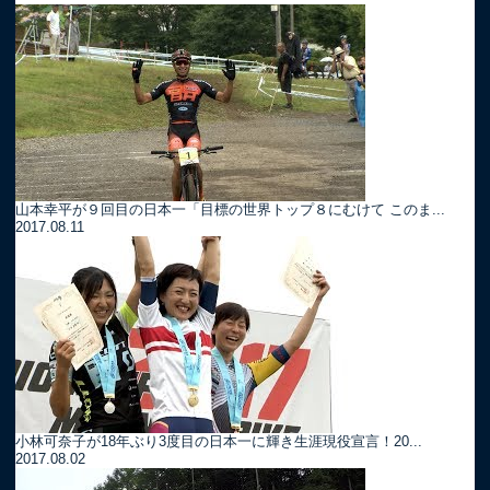
山本幸平が９回目の日本一「目標の世界トップ８にむけて このま...
2017.08.11
小林可奈子が18年ぶり3度目の日本一に輝き生涯現役宣言！20...
2017.08.02