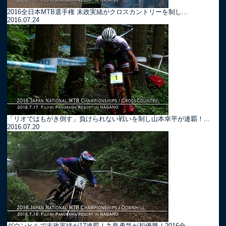
2016全日本MTB選手権 末政実緒がクロスカントリーを制し...
2016.07.24
「リオではもがき倒す」負けられない戦いを制し山本幸平が連覇！...
2016.07.20
ダウンヒルで末政実緒が17連覇！九島勇気が初優勝！2016全...