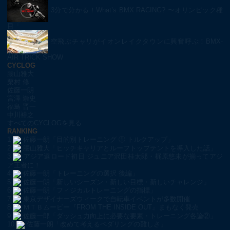
3分で分かる！What’s BMX RACING? 〜オリンピック種
目「…
空飛ぶチャリがイオンレイクタウンに興奮呼ぶ！BMX-
AIR TRICK SHOW
CYCLOG
腰山雅大
栗村 修
佐藤一朗
宮澤 崇史
福島 晋一
中川裕之
すべてのCYCLOGを見る
RANKING
1
佐藤一朗「目的別トレーニング ① トルクアップ」
2
腰山雅大「ヒッチキャリアとルーフトップテントを導入した話」
3
アジア選ロード初日 ジュニア沢田桂太郎・梶原悠未が揃ってアジ
ア王者に！
4
佐藤一朗「トレーニングの選択 後編」
5
佐藤一朗「新しいシーズン・新しい目標・新しいチャレンジ」
6
佐藤一朗「フィジカルトレーニングの指標」
7
東京デザイナーズウィークで自転車イベントが多数開催
8
ＭＴＢムービー『FROM THE INSIDE OUT』まもなく発売
9
佐藤一郎「ダッシュ力向上に必要な要素・トレーニング各論②」
10
佐藤一朗「改めて考えるペダリングの難しさ」