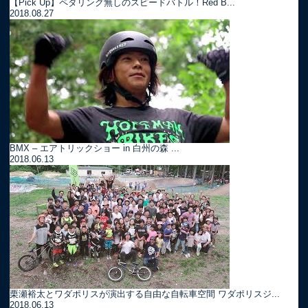
【Pick Up】ペダリング無しのスピードバトル！Red B...
2018.08.27
BMX – エアトリックショー in 白州の森 ...
2018.06.13
栗瀬裕太とワダポリスが演出する自由な自転車空間 ワダポリスジ...
2018.06.13