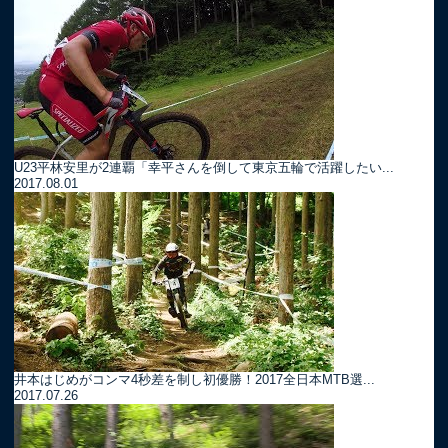
U23平林安里が2連覇「幸平さんを倒して東京五輪で活躍したい...
2017.08.01
井本はじめがコンマ4秒差を制し初優勝！2017全日本MTB選...
2017.07.26