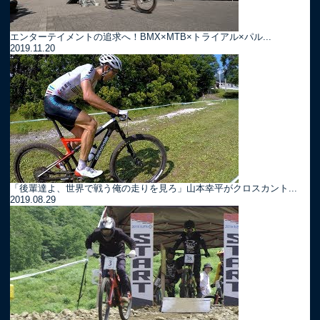
エンターテイメントの追求へ！BMX×MTB×トライアル×パル...
2019.11.20
「後輩達よ、世界で戦う俺の走りを見ろ」山本幸平がクロスカント...
2019.08.29