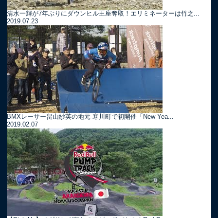
清水一輝が7年ぶりにダウンヒル王座奪取！エリミネーターは竹之...
2019.07.23
BMXレーサー畠山紗英の地元 寒川町で初開催「New Yea...
2019.02.07