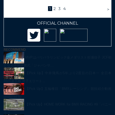
1
2
3
4
＞
OFFICIAL CHANNEL
RECOMMEND
MVPはパリパラリンピック金メダリスト杉浦佳子 JCF初
となる年間授賞式「ジャパンサ…
【Pick Up】中井飛馬が5年ぶり2度目の日本一 全日本
BMX選手権 男子エリート…
【Pick Up】五輪種目「BMXレーシング」競技紹介動画
produced by …
【Pick Up】HOME WORK for BMX RACING #9「バニー
ホッ…