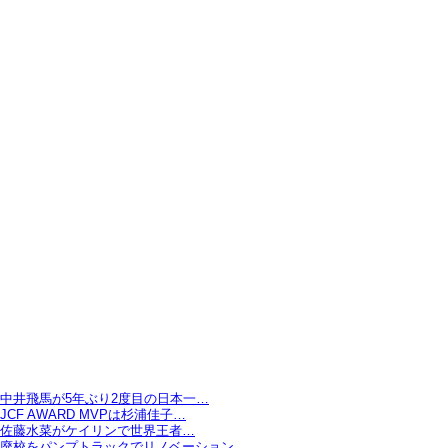
中井飛馬が5年ぶり2度目の日本一…
JCF AWARD MVPは杉浦佳子…
佐藤水菜がケイリンで世界王者…
廃校をパンプトラックでリノベーション…