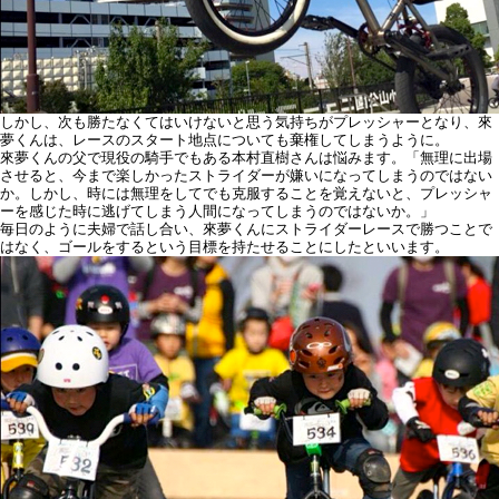
しかし、次も勝たなくてはいけないと思う気持ちがプレッシャーとなり、來
夢くんは、レースのスタート地点についても棄権してしまうように。
來夢くんの父で現役の騎手でもある本村直樹さんは悩みます。「無理に出場
させると、今まで楽しかったストライダーが嫌いになってしまうのではない
か。しかし、時には無理をしてでも克服することを覚えないと、プレッシャ
ーを感じた時に逃げてしまう人間になってしまうのではないか。」
毎日のように夫婦で話し合い、來夢くんにストライダーレースで勝つことで
はなく、ゴールをするという目標を持たせることにしたといいます。