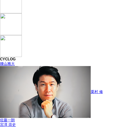
CYCLOG
腰山雅大
栗村 修
佐藤一朗
宮澤 崇史