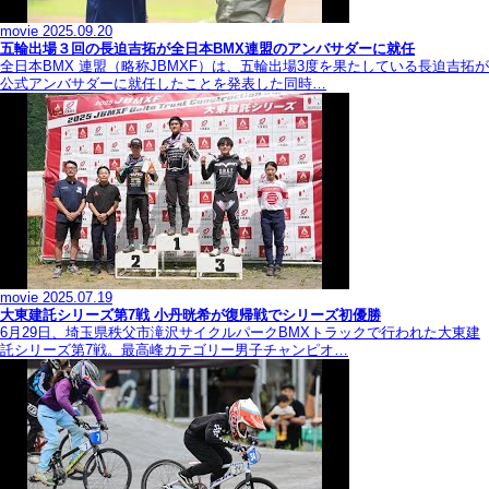
movie
2025.09.20
五輪出場３回の長迫吉拓が全日本BMX連盟のアンバサダーに就任
全日本BMX 連盟（略称JBMXF）は、五輪出場3度を果たしている長迫吉拓が
公式アンバサダーに就任したことを発表した同時…
movie
2025.07.19
大東建託シリーズ第7戦 ⼩丹晄希が復帰戦でシリーズ初優勝
6月29日、埼玉県秩父市滝沢サイクルパークBMXトラックで行われた大東建
託シリーズ第7戦。最高峰カテゴリー男子チャンピオ…