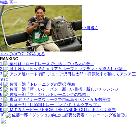
福島 晋一
中川裕之
すべてのCYCLOGを見る
RANKING
1
栗村修「ロードレースで生活している人の数」
2
腰山雅大「ヒッチキャリアとルーフトップテントを導入した話」
3
アジア選ロード初日 ジュニア沢田桂太郎・梶原悠未が揃ってアジア王
者に！
4
佐藤一朗「トレーニングの選択 後編」
5
佐藤一朗「新しいシーズン・新しい目標・新しいチャレンジ」
6
佐藤一朗「フィジカルトレーニングの指標」
7
東京デザイナーズウィークで自転車イベントが多数開催
8
佐藤一朗「目的別トレーニング ① トルクアップ」
9
ＭＴＢムービー『FROM THE INSIDE OUT』まもなく発売
10
佐藤一郎「ダッシュ力向上に必要な要素・トレーニング各論②」