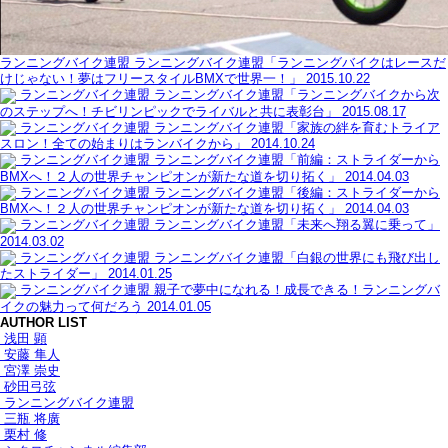
ランニングバイク連盟
ランニングバイク連盟「ランニングバイクはレースだ
けじゃない！夢はフリースタイルBMXで世界一！」
2015.10.22
ランニングバイク連盟
ランニングバイク連盟「ランニングバイクから次
のステップへ！チビリンピックでライバルと共に表彰台」
2015.08.17
ランニングバイク連盟
ランニングバイク連盟「家族の絆を育むトライア
スロン！全ての始まりはランバイクから」
2014.10.24
ランニングバイク連盟
ランニングバイク連盟「前編：ストライダーから
BMXへ！２人の世界チャンピオンが新たな道を切り拓く」
2014.04.03
ランニングバイク連盟
ランニングバイク連盟「後編：ストライダーから
BMXへ！２人の世界チャンピオンが新たな道を切り拓く」
2014.04.03
ランニングバイク連盟
ランニングバイク連盟「未来へ翔る翼に乗って」
2014.03.02
ランニングバイク連盟
ランニングバイク連盟「白銀の世界にも飛び出し
たストライダー」
2014.01.25
ランニングバイク連盟
親子で夢中になれる！成長できる！ランニングバ
イクの魅力って何だろう
2014.01.05
AUTHOR LIST
浅田 顕
安藤 隼人
宮澤 崇史
砂田弓弦
ランニングバイク連盟
三瓶 将廣
栗村 修