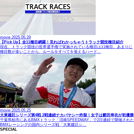
movie
2025.05.29
【Pick Up】全11種目網羅！見ればわかっちゃうトラック競技種目紹介
現在、トラック競技の世界選手権で実施されている種目は11種目。あまりに
種目数が多いことから、ルールをすべてを覚えるハード…
movie
2025.05.25
大東建託シリーズ第4戦 2戦連続ナカバヤシー炸裂！女子は籔田寿衣が初優勝
千葉県柏市にあるBMXトラック「沼南SPEEDWAY」で2日連続で開催された
BMXレーシングの国内シリーズ戦「大東建託シ…
SPECIAL