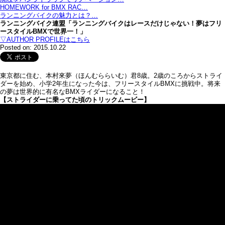
HOMEWORK for BMX RAC…
ランニングバイクの魅力とは？…
ランニングバイク連盟「ランニングバイクはレースだけじゃない！夢はフリ
ースタイルBMXで世界一！」
▽AUTHOR PROFILEはこちら
Posted on: 2015.10.22
東京都に住む、本村來夢（ほんむららいむ）君8歳。2歳のころからストライ
ダーを始め、小学2年生になった今は、フリースタイルBMXに挑戦中。将来
の夢は世界的に有名なBMXライダーになること！
【ストライダーに乗ってた頃のトリックムービー】