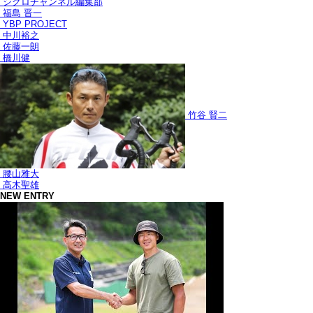
シクロチャンネル編集部
福島 晋一
YBP PROJECT
中川裕之
佐藤一朗
橋川健
竹谷 賢二
腰山雅大
高木聖雄
NEW ENTRY