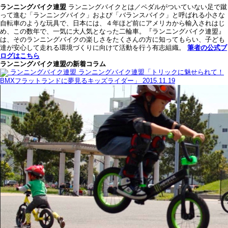
ランニングバイク連盟
ランニングバイクとは／ペダルがついていない足で蹴
って進む「ランニングバイク」および「バランスバイク」と呼ばれる小さな
自転車のような玩具で、日本には、４年ほど前にアメリカから輸入されはじ
め、この数年で、一気に大人気となった二輪車。『ランニングバイク連盟』
は、そのランニングバイクの楽しさをたくさんの方に知ってもらい、子ども
達が安心して走れる環境づくりに向けて活動を行う有志組織。
筆者の公式ブ
ログはこちら
ランニングバイク連盟の新着コラム
ランニングバイク連盟
ランニングバイク連盟「トリックに魅せられて！
BMXフラットランドに夢見るキッズライダー」
2015.11.19