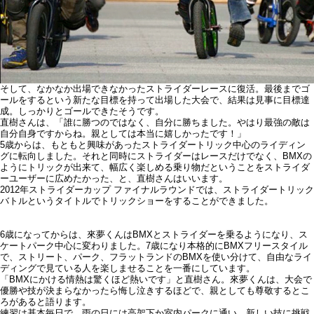
そして、なかなか出場できなかったストライダーレースに復活。最後までゴ
ールをするという新たな目標を持って出場した大会で、結果は見事に目標達
成。しっかりとゴールできたそうです。
直樹さんは、「誰に勝つのではなく、自分に勝ちました。やはり最強の敵は
自分自身ですからね。親としては本当に嬉しかったです！」
5歳からは、もともと興味があったストライダートリック中心のライディン
グに転向しました。それと同時にストライダーはレースだけでなく、BMXの
ようにトリックが出来て、幅広く楽しめる乗り物だということをストライダ
ーユーザーに広めたかった、と、直樹さんはいいます。
2012年ストライダーカップ ファイナルラウンドでは、ストライダートリック
バトルというタイトルでトリックショーをすることができました。
6歳になってからは、來夢くんはBMXとストライダーを乗るようになり、ス
ケートパーク中心に変わりました。7歳になり本格的にBMXフリースタイル
で、ストリート、パーク、フラットランドのBMXを使い分けて、自由なライ
ディングで見ている人を楽しませることを一番にしています。
「BMXにかける情熱は驚くほど熱いです」と直樹さん。來夢くんは、大会で
優勝や技が決まらなかったら悔し泣きするほどで、親としても尊敬するとこ
ろがあると語ります。
練習は基本毎日で、雨の日には高架下か室内パークに通い、新しい技に挑戦