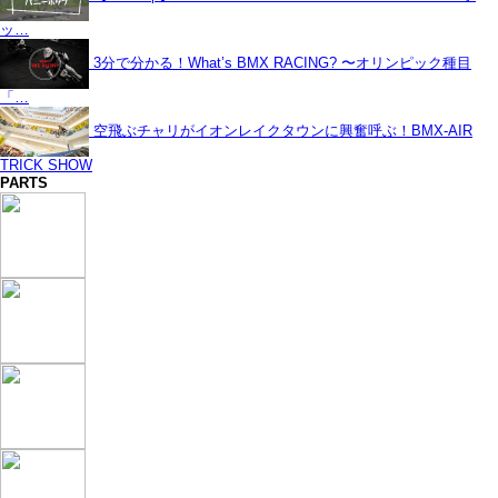
ッ…
3分で分かる！What’s BMX RACING? 〜オリンピック種目
「…
空飛ぶチャリがイオンレイクタウンに興奮呼ぶ！BMX-AIR
TRICK SHOW
PARTS