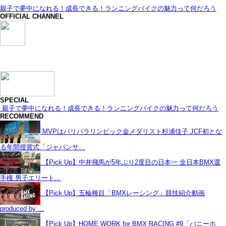
親子で夢中になれる！成長できる！ランニングバイクの魅力って何だろう
OFFICIAL CHANNEL
SPECIAL
親子で夢中になれる！成長できる！ランニングバイクの魅力って何だろう
RECOMMEND
MVPはパリパラリンピック金メダリスト杉浦佳子 JCF初とな
る年間授賞式「ジャパンサ…
【Pick Up】中井飛馬が5年ぶり2度目の日本一 全日本BMX選
手権 男子エリート…
【Pick Up】五輪種目「BMXレーシング」競技紹介動画
produced by …
【Pick Up】HOME WORK for BMX RACING #9「バニーホ