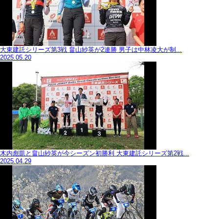
大東建託シリーズ第3戦 畠山紗英が2連勝 男子は中林凌大が制...
2025.05.20
木内彪凱と畠山紗英が今シーズン初勝利 大東建託シリーズ第2戦...
2025.04.29