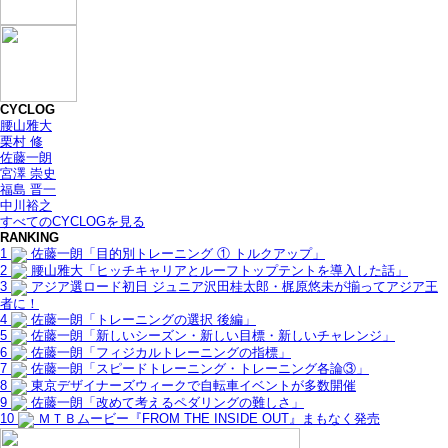
CYCLOG
腰山雅大
栗村 修
佐藤一朗
宮澤 崇史
福島 晋一
中川裕之
すべてのCYCLOGを見る
RANKING
1
佐藤一朗「目的別トレーニング ① トルクアップ」
2
腰山雅大「ヒッチキャリアとルーフトップテントを導入した話」
3
アジア選ロード初日 ジュニア沢田桂太郎・梶原悠未が揃ってアジア王
者に！
4
佐藤一朗「トレーニングの選択 後編」
5
佐藤一朗「新しいシーズン・新しい目標・新しいチャレンジ」
6
佐藤一朗「フィジカルトレーニングの指標」
7
佐藤一朗「スピードトレーニング・トレーニング各論③」
8
東京デザイナーズウィークで自転車イベントが多数開催
9
佐藤一朗「改めて考えるペダリングの難しさ」
10
ＭＴＢムービー『FROM THE INSIDE OUT』まもなく発売