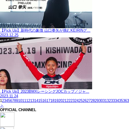
【Pick Up】新時代の象徴 山口拳矢が挑むKEIRINグ...
2023.12.25
【Pick Up】2023BMXレーシングJOCカップ／ジャ...
2023.11.24
1
2
3
4
5
6
7
8
9
10
11
12
13
14
15
16
17
18
19
20
21
22
23
24
25
26
27
28
29
30
31
32
33
34
35
36
3
＞
OFFICIAL CHANNEL