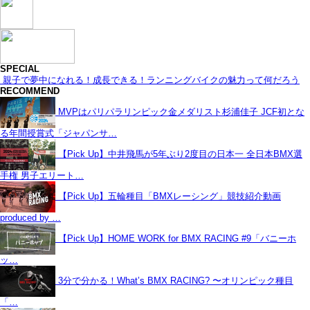
SPECIAL
親子で夢中になれる！成長できる！ランニングバイクの魅力って何だろう
RECOMMEND
MVPはパリパラリンピック金メダリスト杉浦佳子 JCF初とな
る年間授賞式「ジャパンサ…
【Pick Up】中井飛馬が5年ぶり2度目の日本一 全日本BMX選
手権 男子エリート…
【Pick Up】五輪種目「BMXレーシング」競技紹介動画
produced by …
【Pick Up】HOME WORK for BMX RACING #9「バニーホ
ッ…
3分で分かる！What’s BMX RACING? 〜オリンピック種目
「…