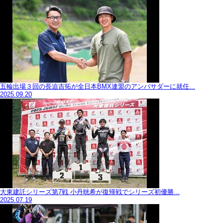
五輪出場３回の長迫吉拓が全日本BMX連盟のアンバサダーに就任...
2025.09.20
大東建託シリーズ第7戦 ⼩丹晄希が復帰戦でシリーズ初優勝...
2025.07.19