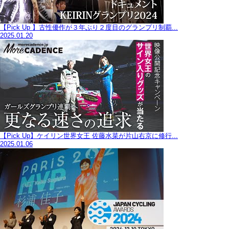
【Pick Up 】古性優作が３年ぶり２度目のグランプリ制覇...
2025.01.20
【Pick Up】ケイリン世界女王 佐藤水菜が片山右京に修行...
2025.01.06