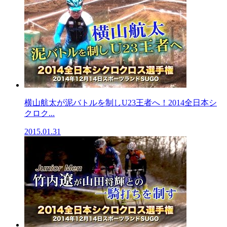
横山航太が泥バトルを制しU23王者へ！2014全日本シ
クロク...
2015.01.31