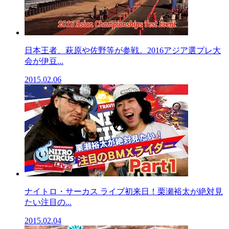
日本王者、萩原や佐野等が参戦。2016アジア選プレ大
会が伊豆...
2015.02.06
ナイトロ・サーカス ライブ初来日！栗瀬裕太が絶対見
たい注目の...
2015.02.04