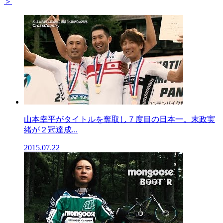
＞
山本幸平がタイトルを奪取し７度目の日本一。末政実
緒が２冠達成...
2015.07.22