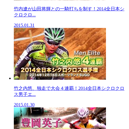
竹内遼が山田将輝との一騎打ちを制す！2014全日本シ
クロクロ...
2015.01.31
竹之内悠、独走で大会４連覇！2014全日本シクロクロ
ス男子エ...
2015.01.30