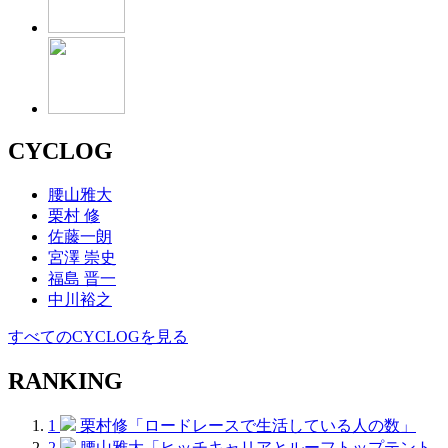
CYCLOG
腰山雅大
栗村 修
佐藤一朗
宮澤 崇史
福島 晋一
中川裕之
すべてのCYCLOGを見る
RANKING
1
栗村修「ロードレースで生活している人の数」
2
腰山雅大「ヒッチキャリアとルーフトップテント