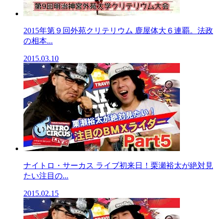
2015年第９回外苑クリテリウム 鹿屋体大６連覇。法政
の相本...
2015.03.10
ナイトロ・サーカス ライブ初来日！栗瀬裕太が絶対見
たい注目の...
2015.02.15