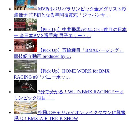
MVPはパリパラリンピック金メダリスト杉
浦佳子 JCF初となる年間授賞式「ジャパンサ…
【Pick Up】中井飛馬が5年ぶり2度目の日本
一 全日本BMX選手権 男子エリート…
【Pick Up】五輪種目「BMXレーシング」
競技紹介動画 produced by …
【Pick Up】HOME WORK for BMX
RACING #9「バニーホッ…
3分で分かる！What’s BMX RACING? 〜オ
リンピック種目「…
空飛ぶチャリがイオンレイクタウンに興奮
呼ぶ！BMX-AIR TRICK SHOW