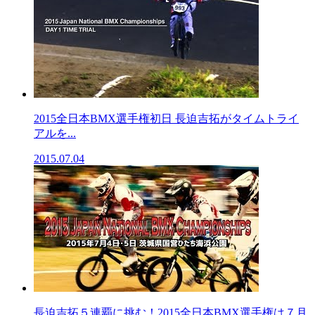
2015全日本BMX選手権初日 長迫吉拓がタイムトライ
アルを...
2015.07.04
長迫吉拓５連覇に挑む！2015全日本BMX選手権は７月