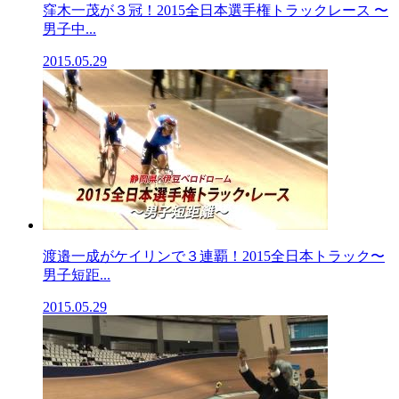
窪木一茂が３冠！2015全日本選手権トラックレース 〜
男子中...
2015.05.29
渡邉一成がケイリンで３連覇！2015全日本トラック〜
男子短距...
2015.05.29