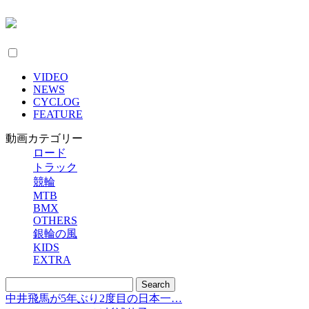
VIDEO
NEWS
CYCLOG
FEATURE
動画カテゴリー
ロード
トラック
競輪
MTB
BMX
OTHERS
銀輪の風
KIDS
EXTRA
中井飛馬が5年ぶり2度目の日本一…