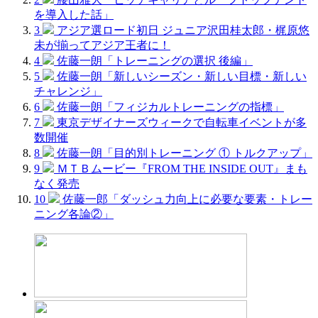
を導入した話」
3
アジア選ロード初日 ジュニア沢田桂太郎・梶原悠
未が揃ってアジア王者に！
4
佐藤一朗「トレーニングの選択 後編」
5
佐藤一朗「新しいシーズン・新しい目標・新しい
チャレンジ」
6
佐藤一朗「フィジカルトレーニングの指標」
7
東京デザイナーズウィークで自転車イベントが多
数開催
8
佐藤一朗「目的別トレーニング ① トルクアップ」
9
ＭＴＢムービー『FROM THE INSIDE OUT』まも
なく発売
10
佐藤一郎「ダッシュ力向上に必要な要素・トレー
ニング各論②」