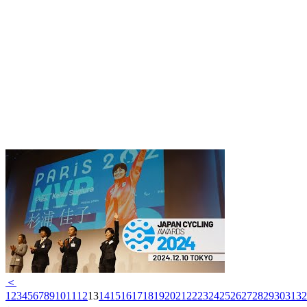
＜
1
2
3
4
5
6
7
8
9
10
11
12
13
14
15
16
17
18
19
20
21
22
23
24
25
26
27
28
29
30
31
32