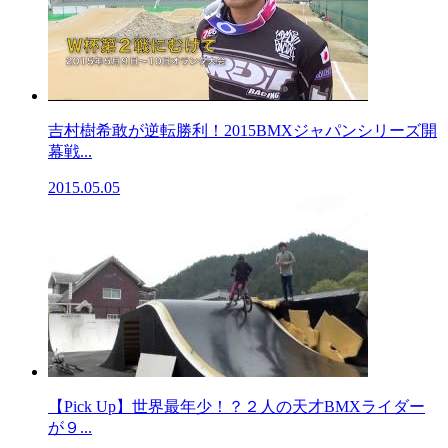
吉村樹希敢が逆転勝利！2015BMXジャパンシリーズ開
幕戦...
2015.05.05
【Pick Up】世界最年少！？２人の天才BMXライダー
が９...