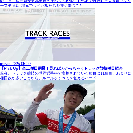
6月1日、広島県安芸高田市の土師ダムBMX TRACKで行われた大東建託シリ
ーズ第5戦。地元でライバルたちを迎え撃つこと…
movie
2025.05.29
【Pick Up】全11種目網羅！見ればわかっちゃうトラック競技種目紹介
現在、トラック競技の世界選手権で実施されている種目は11種目。あまりに
種目数が多いことから、ルールをすべてを覚えるハード…