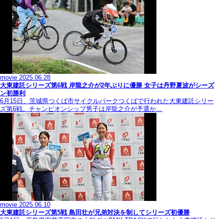
movie
2025.06.28
大東建託シリーズ第6戦 岸龍之介が2年ぶりに優勝 女子は丹野夏波がシーズ
ン初勝利
6月15日、茨城県つくば市サイクルパークつくばで行われた大東建託シリー
ズ第6戦。チャンピオンシップ男子は岸龍之介が予選か…
movie
2025.06.10
大東建託シリーズ第5戦 島田壮が兄弟対決を制してシリーズ初優勝