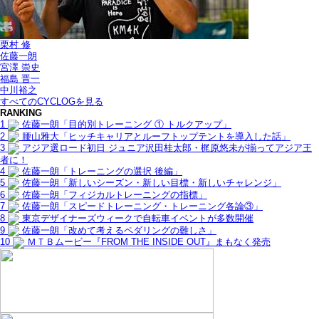
栗村 修
佐藤一朗
宮澤 崇史
福島 晋一
中川裕之
すべてのCYCLOGを見る
RANKING
1
佐藤一朗「目的別トレーニング ① トルクアップ」
2
腰山雅大「ヒッチキャリアとルーフトップテントを導入した話」
3
アジア選ロード初日 ジュニア沢田桂太郎・梶原悠未が揃ってアジア王
者に！
4
佐藤一朗「トレーニングの選択 後編」
5
佐藤一朗「新しいシーズン・新しい目標・新しいチャレンジ」
6
佐藤一朗「フィジカルトレーニングの指標」
7
佐藤一朗「スピードトレーニング・トレーニング各論③」
8
東京デザイナーズウィークで自転車イベントが多数開催
9
佐藤一朗「改めて考えるペダリングの難しさ」
10
ＭＴＢムービー『FROM THE INSIDE OUT』まもなく発売