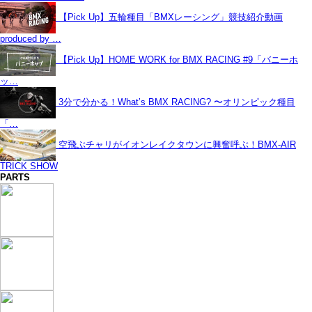
【Pick Up】五輪種目「BMXレーシング」競技紹介動画
produced by …
【Pick Up】HOME WORK for BMX RACING #9「バニーホ
ッ…
3分で分かる！What’s BMX RACING? 〜オリンピック種目
「…
空飛ぶチャリがイオンレイクタウンに興奮呼ぶ！BMX-AIR
TRICK SHOW
PARTS