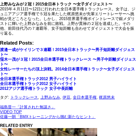
上野みなみが２冠！2015全日本トラック 〜女子ダイジェスト〜
2015年４月11日〜12日に行われた全日本選手権トラックレース。女子は、ジ
ュニアアジア選手権で５冠を果たした梶原悠未が先輩エリートレーサーへ挑
戦が見どころとなった。しかし、2015世界選手権ポイントレースで銀メダリ
ストに輝いた上野みなみを前に敗戦。上野が貫禄の２冠を達成した。その
他、前田佳代乃の７連覇等、女子短距離も合わせてダイジェストで大会を振
り返る。
Related Posts:
渡邉一成がケイリンで３連覇！2015全日本トラック〜男子短距離ダイジェス
ト〜
窪木一茂が３冠！2015全日本選手権トラックレース 〜男子中距離ダイジェス
ト〜
女性レーサーたちの頂上決戦。2014全日本選手権トラック〜女子ダイジェス
ト〜
全日本選手権トラック2012 男子ハイライト
全日本選手権トラック2012 女子ハイライト
2012アジア選手権トラック 女子中長距離
タグ:
トラックレース
,
上野みなみ
,
伊豆
,
全日本選手権
,
梶原悠未
福島晋一「計算された無謀さ」
VIDEO TOP
佐藤一朗「BMXトレーニングから掴む新たなヒント」
RELATED ENTRY