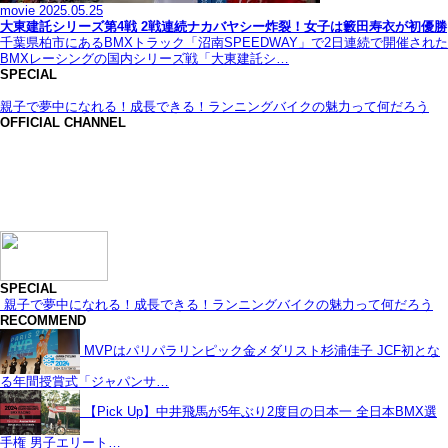
movie
2025.05.25
大東建託シリーズ第4戦 2戦連続ナカバヤシー炸裂！女子は籔田寿衣が初優勝
千葉県柏市にあるBMXトラック「沼南SPEEDWAY」で2日連続で開催された
BMXレーシングの国内シリーズ戦「大東建託シ…
SPECIAL
親子で夢中になれる！成長できる！ランニングバイクの魅力って何だろう
OFFICIAL CHANNEL
SPECIAL
親子で夢中になれる！成長できる！ランニングバイクの魅力って何だろう
RECOMMEND
MVPはパリパラリンピック金メダリスト杉浦佳子 JCF初とな
る年間授賞式「ジャパンサ…
【Pick Up】中井飛馬が5年ぶり2度目の日本一 全日本BMX選
手権 男子エリート…