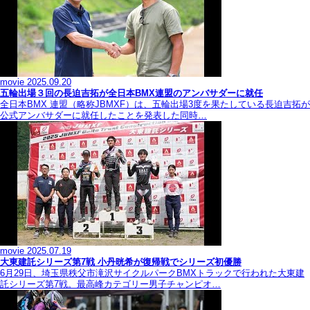
movie
2025.09.20
五輪出場３回の長迫吉拓が全日本BMX連盟のアンバサダーに就任
全日本BMX 連盟（略称JBMXF）は、五輪出場3度を果たしている長迫吉拓が
公式アンバサダーに就任したことを発表した同時…
movie
2025.07.19
大東建託シリーズ第7戦 ⼩丹晄希が復帰戦でシリーズ初優勝
6月29日、埼玉県秩父市滝沢サイクルパークBMXトラックで行われた大東建
託シリーズ第7戦。最高峰カテゴリー男子チャンピオ…