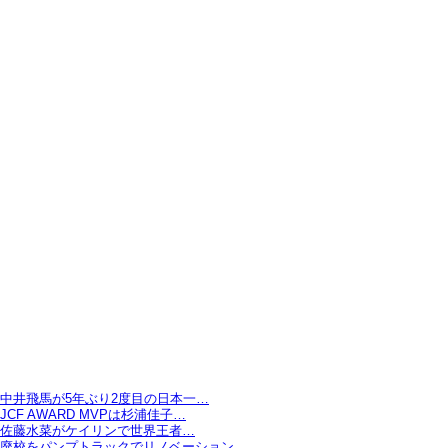
中井飛馬が5年ぶり2度目の日本一…
JCF AWARD MVPは杉浦佳子…
佐藤水菜がケイリンで世界王者…
廃校をパンプトラックでリノベーション…