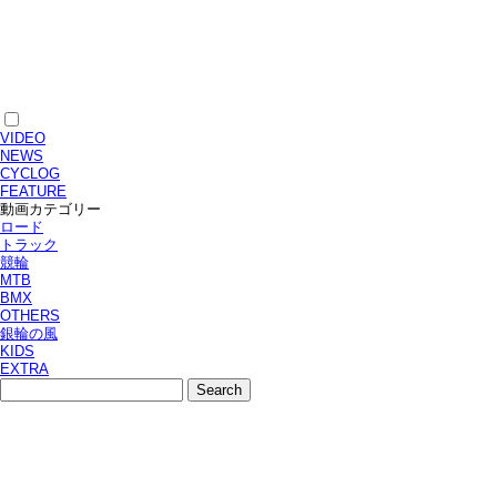
VIDEO
NEWS
CYCLOG
FEATURE
動画カテゴリー
ロード
トラック
競輪
MTB
BMX
OTHERS
銀輪の風
KIDS
EXTRA