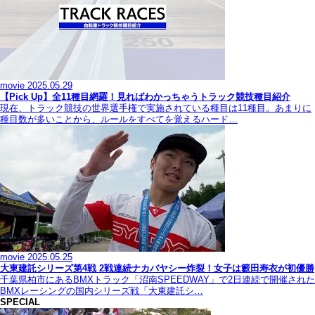
movie
2025.05.29
【Pick Up】全11種目網羅！見ればわかっちゃうトラック競技種目紹介
現在、トラック競技の世界選手権で実施されている種目は11種目。あまりに
種目数が多いことから、ルールをすべてを覚えるハード…
movie
2025.05.25
大東建託シリーズ第4戦 2戦連続ナカバヤシー炸裂！女子は籔田寿衣が初優勝
千葉県柏市にあるBMXトラック「沼南SPEEDWAY」で2日連続で開催された
BMXレーシングの国内シリーズ戦「大東建託シ…
SPECIAL