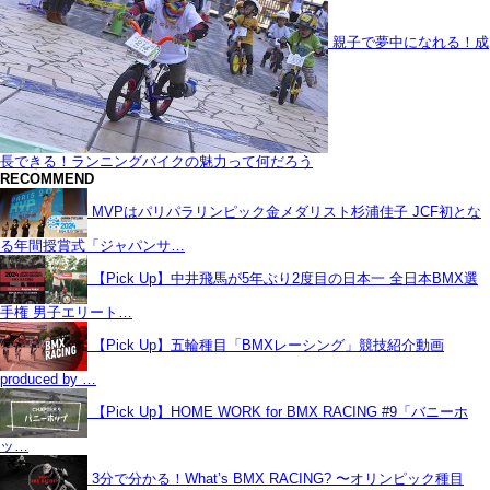
親子で夢中になれる！成
長できる！ランニングバイクの魅力って何だろう
RECOMMEND
MVPはパリパラリンピック金メダリスト杉浦佳子 JCF初とな
る年間授賞式「ジャパンサ…
【Pick Up】中井飛馬が5年ぶり2度目の日本一 全日本BMX選
手権 男子エリート…
【Pick Up】五輪種目「BMXレーシング」競技紹介動画
produced by …
【Pick Up】HOME WORK for BMX RACING #9「バニーホ
ッ…
3分で分かる！What’s BMX RACING? 〜オリンピック種目