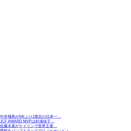
中井飛馬が5年ぶり2度目の日本一…
JCF AWARD MVPは杉浦佳子…
佐藤水菜がケイリンで世界王者…
廃校をパンプトラックでリノベーション…