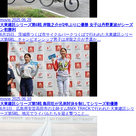
movie
2025.06.28
大東建託シリーズ第6戦 岸龍之介が2年ぶりに優勝 女子は丹野夏波がシーズ
ン初勝利
6月15日、茨城県つくば市サイクルパークつくばで行われた大東建託シリー
ズ第6戦。チャンピオンシップ男子は岸龍之介が予選か…
movie
2025.06.10
大東建託シリーズ第5戦 島田壮が兄弟対決を制してシリーズ初優勝
6月1日、広島県安芸高田市の土師ダムBMX TRACKで行われた大東建託シリ
ーズ第5戦。地元でライバルたちを迎え撃つこと…