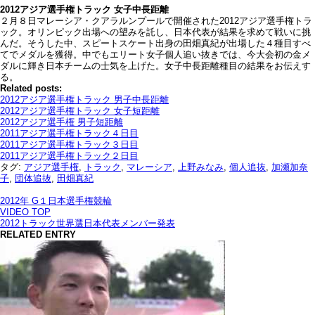
2012アジア選手権トラック 女子中長距離
２月８日マレーシア・クアラルンプールで開催された2012アジア選手権トラ
ック。オリンピック出場への望みを託し、日本代表が結果を求めて戦いに挑
んだ。そうした中、スピートスケート出身の田畑真紀が出場した４種目すべ
てでメダルを獲得。中でもエリート女子個人追い抜きでは、今大会初の金メ
ダルに輝き日本チームの士気を上げた。女子中長距離種目の結果をお伝えす
る。
Related posts:
2012アジア選手権トラック 男子中長距離
2012アジア選手権トラック 女子短距離
2012アジア選手権 男子短距離
2011アジア選手権トラック４日目
2011アジア選手権トラック３日目
2011アジア選手権トラック２日目
タグ:
アジア選手権
,
トラック
,
マレーシア
,
上野みなみ
,
個人追抜
,
加瀬加奈
子
,
団体追抜
,
田畑真紀
2012年 G１日本選手権競輪
VIDEO TOP
2012トラック世界選日本代表メンバー発表
RELATED ENTRY