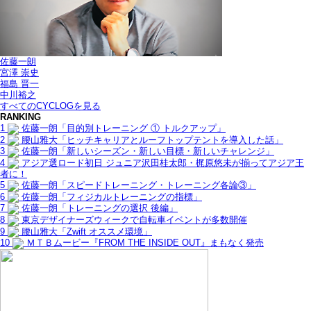
佐藤一朗
宮澤 崇史
福島 晋一
中川裕之
すべてのCYCLOGを見る
RANKING
1
佐藤一朗「目的別トレーニング ① トルクアップ」
2
腰山雅大「ヒッチキャリアとルーフトップテントを導入した話」
3
佐藤一朗「新しいシーズン・新しい目標・新しいチャレンジ」
4
アジア選ロード初日 ジュニア沢田桂太郎・梶原悠未が揃ってアジア王
者に！
5
佐藤一朗「スピードトレーニング・トレーニング各論③」
6
佐藤一朗「フィジカルトレーニングの指標」
7
佐藤一朗「トレーニングの選択 後編」
8
東京デザイナーズウィークで自転車イベントが多数開催
9
腰山雅大「Zwift オススメ環境」
10
ＭＴＢムービー『FROM THE INSIDE OUT』まもなく発売