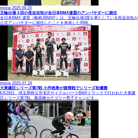
movie
2025.09.20
五輪出場３回の長迫吉拓が全日本BMX連盟のアンバサダーに就任
全日本BMX 連盟（略称JBMXF）は、五輪出場3度を果たしている長迫吉拓が
公式アンバサダーに就任したことを発表した同時…
movie
2025.07.19
大東建託シリーズ第7戦 ⼩丹晄希が復帰戦でシリーズ初優勝
6月29日、埼玉県秩父市滝沢サイクルパークBMXトラックで行われた大東建
託シリーズ第7戦。最高峰カテゴリー男子チャンピオ…