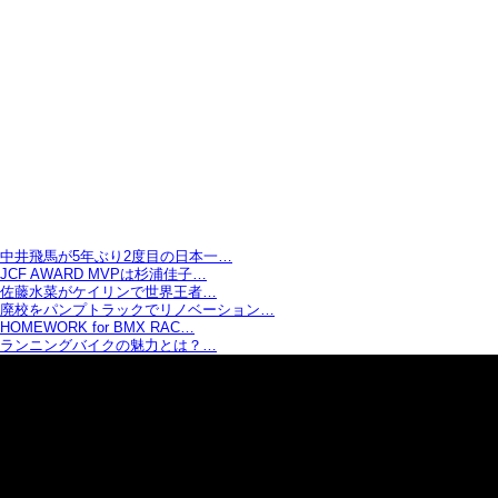
中井飛馬が5年ぶり2度目の日本一…
JCF AWARD MVPは杉浦佳子…
佐藤水菜がケイリンで世界王者…
廃校をパンプトラックでリノベーション…
HOMEWORK for BMX RAC…
ランニングバイクの魅力とは？…