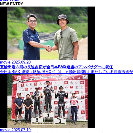
NEW ENTRY
movie
2025.09.20
五輪出場３回の長迫吉拓が全日本BMX連盟のアンバサダーに就任
全日本BMX 連盟（略称JBMXF）は、五輪出場3度を果たしている長迫吉
movie
2025.07.19