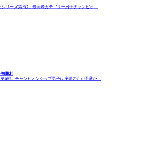
託シリーズ第7戦。最高峰カテゴリー男子チャンピオ…
ン初勝利
ズ第6戦。チャンピオンシップ男子は岸龍之介が予選か…