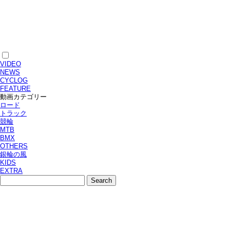
VIDEO
NEWS
CYCLOG
FEATURE
動画カテゴリー
ロード
トラック
競輪
MTB
BMX
OTHERS
銀輪の風
KIDS
EXTRA