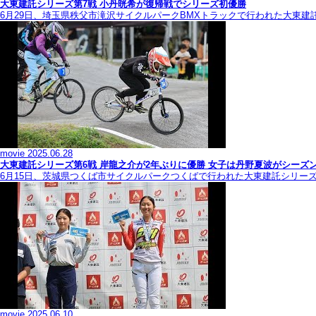
大東建託シリーズ第7戦 ⼩丹晄希が復帰戦でシリーズ初優勝
6月29日、埼玉県秩父市滝沢サイクルパークBMXトラックで行われた大東建
movie
2025.06.28
大東建託シリーズ第6戦 岸龍之介が2年ぶりに優勝 女子は丹野夏波がシーズ
6月15日、茨城県つくば市サイクルパークつくばで行われた大東建託シリー
movie
2025.06.10