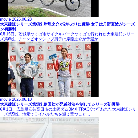
movie
2025.06.28
大東建託シリーズ第6戦 岸龍之介が2年ぶりに優勝 女子は丹野夏波がシーズ
ン初勝利
6月15日、茨城県つくば市サイクルパークつくばで行われた大東建託シリー
ズ第6戦。チャンピオンシップ男子は岸龍之介が予選か…
movie
2025.06.10
大東建託シリーズ第5戦 島田壮が兄弟対決を制してシリーズ初優勝
6月1日、広島県安芸高田市の土師ダムBMX TRACKで行われた大東建託シリ
ーズ第5戦。地元でライバルたちを迎え撃つこと…