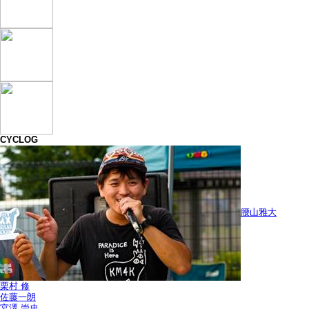
CYCLOG
腰山雅大
栗村 修
佐藤一朗
宮澤 崇史