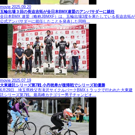
movie
2025.09.20
五輪出場３回の長迫吉拓が全日本BMX連盟のアンバサダーに就任
全日本BMX 連盟（略称JBMXF）は、五輪出場3度を果たしている長迫吉拓が
公式アンバサダーに就任したことを発表した同時…
movie
2025.07.19
大東建託シリーズ第7戦 ⼩丹晄希が復帰戦でシリーズ初優勝
6月29日、埼玉県秩父市滝沢サイクルパークBMXトラックで行われた大東建
託シリーズ第7戦。最高峰カテゴリー男子チャンピオ…