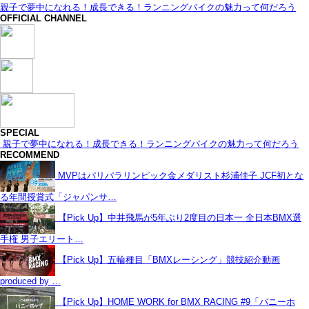
親子で夢中になれる！成長できる！ランニングバイクの魅力って何だろう
OFFICIAL CHANNEL
SPECIAL
親子で夢中になれる！成長できる！ランニングバイクの魅力って何だろう
RECOMMEND
MVPはパリパラリンピック金メダリスト杉浦佳子 JCF初とな
る年間授賞式「ジャパンサ…
【Pick Up】中井飛馬が5年ぶり2度目の日本一 全日本BMX選
手権 男子エリート…
【Pick Up】五輪種目「BMXレーシング」競技紹介動画
produced by …
【Pick Up】HOME WORK for BMX RACING #9「バニーホ