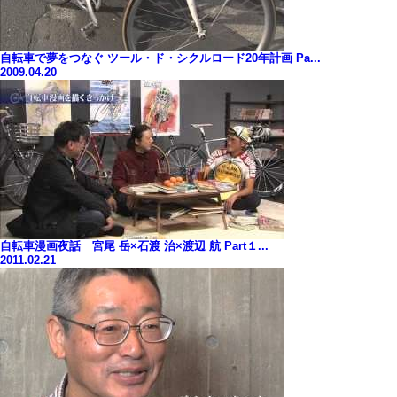
自転車で夢をつなぐ ツール・ド・シクルロード20年計画 Pa...
2009.04.20
自転車漫画夜話 宮尾 岳×石渡 治×渡辺 航 Part１...
2011.02.21