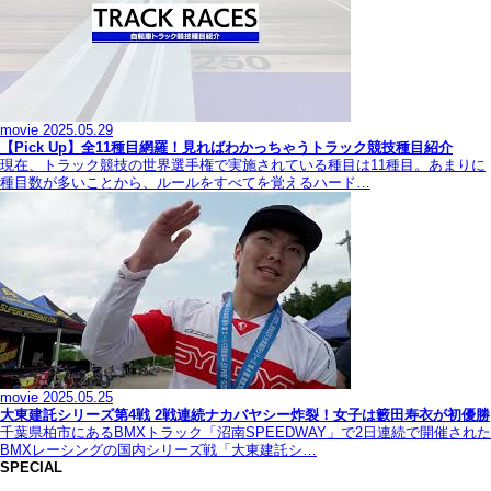
movie
2025.05.29
【Pick Up】全11種目網羅！見ればわかっちゃうトラック競技種目紹介
現在、トラック競技の世界選手権で実施されている種目は11種目。あまりに
種目数が多いことから、ルールをすべてを覚えるハード…
movie
2025.05.25
大東建託シリーズ第4戦 2戦連続ナカバヤシー炸裂！女子は籔田寿衣が初優勝
千葉県柏市にあるBMXトラック「沼南SPEEDWAY」で2日連続で開催された
BMXレーシングの国内シリーズ戦「大東建託シ…
SPECIAL