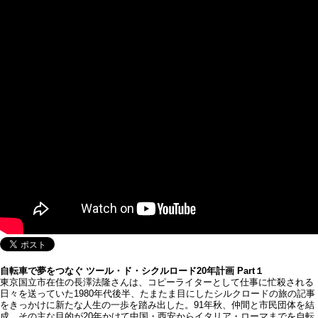
自転車で夢をつなぐ ツール・ド・シクルロード20年計画 Part１
東京国立市在住の長澤法隆さんは、コピーライターとして仕事に忙殺される
日々を送っていた1980年代後半、たまたま目にしたシルクロードの旅の記事
をきっかけに新たな人生の一歩を踏み出した。91年秋、仲間と市民団体を結
成、その主な目的が20年かけて中国・西安からイタリア・ローマまでを自転