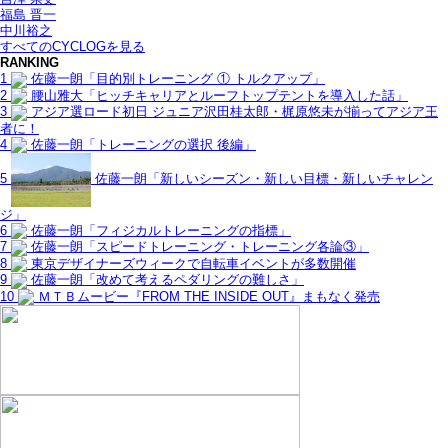
福島 晋一
中川裕之
すべてのCYCLOGを見る
RANKING
1
佐藤一朗「目的別トレーニング ① トルクアップ」
2
腰山雅大「ヒッチキャリアとルーフトップテントを導入した話」
3
アジア選ロード初日 ジュニア沢田桂太郎・梶原悠未が揃ってアジア王
者に！
4
佐藤一朗「トレーニングの選択 後編」
5
佐藤一朗「新しいシーズン・新しい目標・新しいチャレン
ジ」
6
佐藤一朗「フィジカルトレーニングの指標」
7
佐藤一朗「スピードトレーニング・トレーニング各論③」
8
東京デザイナーズウィークで自転車イベントが多数開催
9
佐藤一朗「改めて考えるペダリングの難しさ」
10
ＭＴＢムービー『FROM THE INSIDE OUT』まもなく発売