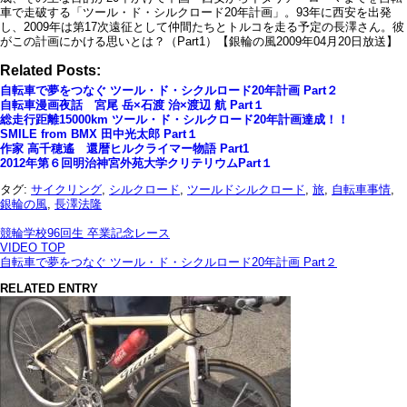
車で走破する「ツール・ド・シルクロード20年計画」。93年に西安を出発
し、2009年は第17次遠征として仲間たちとトルコを走る予定の長澤さん。彼
がこの計画にかける思いとは？（Part1）【銀輪の風2009年04月20日放送】
Related Posts:
自転車で夢をつなぐ ツール・ド・シクルロード20年計画 Part２
自転車漫画夜話 宮尾 岳×石渡 治×渡辺 航 Part１
総走行距離15000km ツール・ド・シルクロード20年計画達成！！
SMILE from BMX 田中光太郎 Part１
作家 高千穂遙 還暦ヒルクライマー物語 Part1
2012年第６回明治神宮外苑大学クリテリウムPart１
タグ:
サイクリング
,
シルクロード
,
ツールドシルクロード
,
旅
,
自転車事情
,
銀輪の風
,
長澤法隆
競輪学校96回生 卒業記念レース
VIDEO TOP
自転車で夢をつなぐ ツール・ド・シクルロード20年計画 Part２
RELATED ENTRY