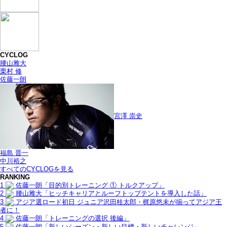
CYCLOG
腰山雅大
栗村 修
佐藤一朗
宮澤 崇史
福島 晋一
中川裕之
すべてのCYCLOGを見る
RANKING
1
佐藤一朗「目的別トレーニング ① トルクアップ」
2
腰山雅大「ヒッチキャリアとルーフトップテントを導入した話」
3
アジア選ロード初日 ジュニア沢田桂太郎・梶原悠未が揃ってアジア王
者に！
4
佐藤一朗「トレーニングの選択 後編」
5
佐藤一朗「新しいシーズン・新しい目標・新しいチャレンジ」