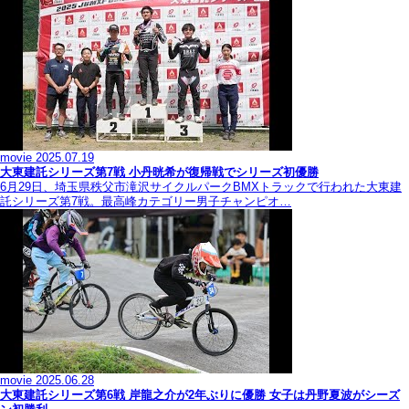
movie
2025.07.19
大東建託シリーズ第7戦 ⼩丹晄希が復帰戦でシリーズ初優勝
6月29日、埼玉県秩父市滝沢サイクルパークBMXトラックで行われた大東建
託シリーズ第7戦。最高峰カテゴリー男子チャンピオ…
movie
2025.06.28
大東建託シリーズ第6戦 岸龍之介が2年ぶりに優勝 女子は丹野夏波がシーズ