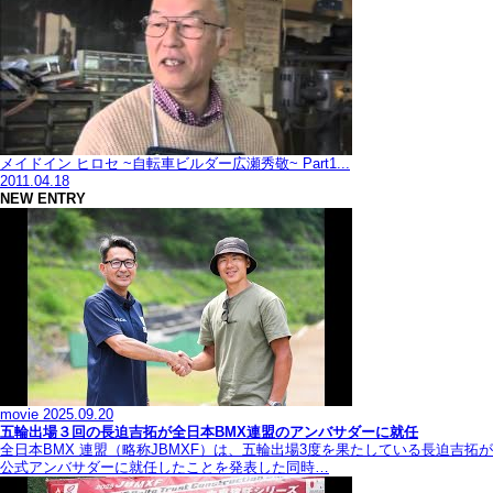
メイドイン ヒロセ ~自転車ビルダー広瀬秀敬~ Part1...
2011.04.18
NEW ENTRY
movie
2025.09.20
五輪出場３回の長迫吉拓が全日本BMX連盟のアンバサダーに就任
全日本BMX 連盟（略称JBMXF）は、五輪出場3度を果たしている長迫吉拓が
公式アンバサダーに就任したことを発表した同時…