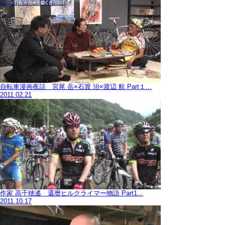
自転車漫画夜話 宮尾 岳×石渡 治×渡辺 航 Part１...
2011.02.21
作家 高千穂遙 還暦ヒルクライマー物語 Part1...
2011.10.17