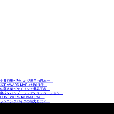
中井飛馬が5年ぶり2度目の日本一…
JCF AWARD MVPは杉浦佳子…
佐藤水菜がケイリンで世界王者…
廃校をパンプトラックでリノベーション…
HOMEWORK for BMX RAC…
ランニングバイクの魅力とは？…