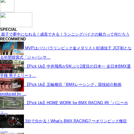
SPECIAL
親子で夢中になれる！成長できる！ランニングバイクの魅力って何だろう
RECOMMEND
MVPはパリパラリンピック金メダリスト杉浦佳子 JCF初とな
る年間授賞式「ジャパンサ…
【Pick Up】中井飛馬が5年ぶり2度目の日本一 全日本BMX選
手権 男子エリート…
【Pick Up】五輪種目「BMXレーシング」競技紹介動画
produced by …
【Pick Up】HOME WORK for BMX RACING #9「バニーホ
ッ…
3分で分かる！What’s BMX RACING? 〜オリンピック種目
「…