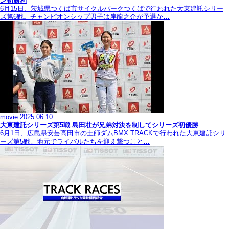
ン初勝利
6月15日、茨城県つくば市サイクルパークつくばで行われた大東建託シリー
ズ第6戦。チャンピオンシップ男子は岸龍之介が予選か…
movie
2025.06.10
大東建託シリーズ第5戦 島田壮が兄弟対決を制してシリーズ初優勝
6月1日、広島県安芸高田市の土師ダムBMX TRACKで行われた大東建託シリ
ーズ第5戦。地元でライバルたちを迎え撃つこと…