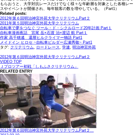
もらおうと、大学対抗レースだけでなく様々な年齢層を対象とした各種レー
スやイベントが開催され、毎年観客の数を増やしている。（Part1）
Related posts:
2012年第６回明治神宮外苑大学クリテリウムPart２
2011年第５回明治神宮外苑大学クリテリウム
自転車で夢をつなぐ ツール・ド・シクルロード20年計画 Part１
自転車漫画夜話 宮尾 岳×石渡 治×渡辺 航 Part１
作家 高千穂遙 還暦ヒルクライマー物語 Part1
メイドイン ヒロセ ~自転車ビルダー広瀬秀敬~ Part1
タグ:
クリテリウム
,
ロードレース
,
学連
,
明治神宮外苑
2012年第６回明治神宮外苑大学クリテリウムPart２
VIDEO TOP
Ｊプロツアー初戦「しもふさクリテリウム」
RELATED ENTRY
2012年第６回明治神宮外苑大学クリテリウムPart２...