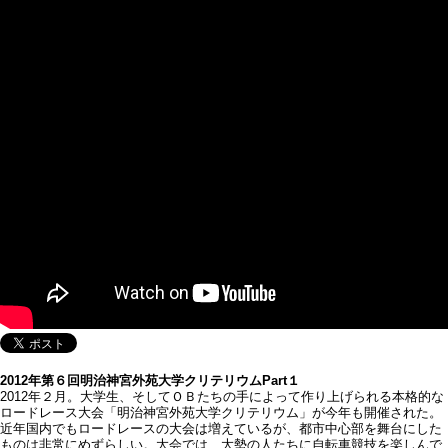
2012年第６回明治神宮外苑大学クリテリウムPart１
2012年２月。大学生、そしてＯＢたちの手によって作り上げられる本格的な
ロードレース大会「明治神宮外苑大学クリテリウム」が今年も開催された。
近年国内でもロードレースの大会は増えているが、都市中心部を舞台にした
ものは非常にめずらしい。大会では、大勢の人たちに自転車競技を楽しんで