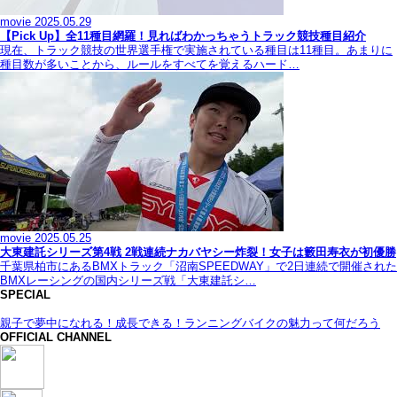
movie
2025.05.29
【Pick Up】全11種目網羅！見ればわかっちゃうトラック競技種目紹介
現在、トラック競技の世界選手権で実施されている種目は11種目。あまりに
種目数が多いことから、ルールをすべてを覚えるハード…
movie
2025.05.25
大東建託シリーズ第4戦 2戦連続ナカバヤシー炸裂！女子は籔田寿衣が初優勝
千葉県柏市にあるBMXトラック「沼南SPEEDWAY」で2日連続で開催された
BMXレーシングの国内シリーズ戦「大東建託シ…
SPECIAL
親子で夢中になれる！成長できる！ランニングバイクの魅力って何だろう
OFFICIAL CHANNEL