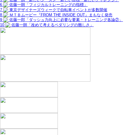
6
佐藤一朗「フィジカルトレーニングの指標」
7
東京デザイナーズウィークで自転車イベントが多数開催
8
ＭＴＢムービー『FROM THE INSIDE OUT』まもなく発売
9
佐藤一郎「ダッシュ力向上に必要な要素・トレーニング各論②」
10
佐藤一朗「改めて考えるペダリングの難しさ」