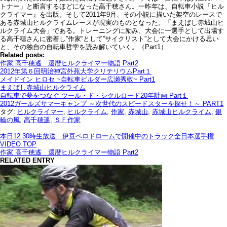
トナー」と断言するほどになった高千穂さん。一昨年は、自転車小説『ヒル
クライマー』を出版。そして2011年9月、その小説に描いた架空のレースで
ある赤城山ヒルクライムレースが現実のものとなった。「まえばし赤城山ヒ
ルクライム大会」である。トレーニングに励み、大会に一選手として出場す
る高千穂さんに密着し”作家”として”サイクリスト”として大会にかける思い
と、その独自の自転車哲学を読み解いていく。（Part1）
Related posts:
作家 高千穂遙 還暦ヒルクライマー物語 Part2
2012年第６回明治神宮外苑大学クリテリウムPart１
メイドイン ヒロセ ~自転車ビルダー広瀬秀敬~ Part1
まえばし赤城山ヒルクライム
自転車で夢をつなぐ ツール・ド・シクルロード20年計画 Part１
2012ガールズサマーキャンプ ～次世代のスピードスターを探せ！～ PART1
タグ:
ヒルクライマー
,
ヒルクライム
,
作家
,
赤城山
,
赤城山ヒルクライム
,
銀
輪の風
,
高千穂遥
,
ＳＦ作家
本日12:30時生放送 伊豆ベロドロームで開催中のトラック全日本選手権
VIDEO TOP
作家 高千穂遙 還暦ヒルクライマー物語 Part2
RELATED ENTRY