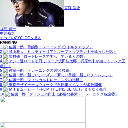
宮澤 崇史
福島 晋一
中川裕之
すべてのCYCLOGを見る
RANKING
1
佐藤一朗「目的別トレーニング ① トルクアップ」
2
腰山雅大「ヒッチキャリアとルーフトップテントを導入した話」
3
栗村修「ロードレースで生活している人の数」
4
アジア選ロード初日 ジュニア沢田桂太郎・梶原悠未が揃ってアジア王
者に！
5
佐藤一朗「トレーニングの選択 後編」
6
佐藤一朗「新しいシーズン・新しい目標・新しいチャレンジ」
7
佐藤一朗「フィジカルトレーニングの指標」
8
東京デザイナーズウィークで自転車イベントが多数開催
9
ＭＴＢムービー『FROM THE INSIDE OUT』まもなく発売
10
佐藤一郎「ダッシュ力向上に必要な要素・トレーニング各論②」