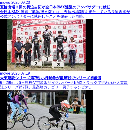
movie
2025.09.20
五輪出場３回の長迫吉拓が全日本BMX連盟のアンバサダーに就任
全日本BMX 連盟（略称JBMXF）は、五輪出場3度を果たしている長迫吉拓が
公式アンバサダーに就任したことを発表した同時…
movie
2025.07.19
大東建託シリーズ第7戦 ⼩丹晄希が復帰戦でシリーズ初優勝
6月29日、埼玉県秩父市滝沢サイクルパークBMXトラックで行われた大東建
託シリーズ第7戦。最高峰カテゴリー男子チャンピオ…