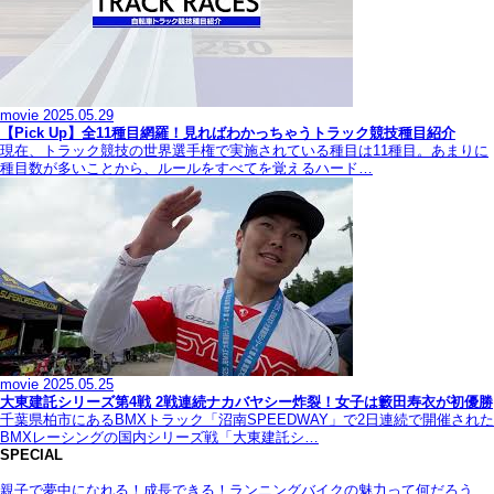
movie
2025.05.29
【Pick Up】全11種目網羅！見ればわかっちゃうトラック競技種目紹介
現在、トラック競技の世界選手権で実施されている種目は11種目。あまりに
種目数が多いことから、ルールをすべてを覚えるハード…
movie
2025.05.25
大東建託シリーズ第4戦 2戦連続ナカバヤシー炸裂！女子は籔田寿衣が初優勝
千葉県柏市にあるBMXトラック「沼南SPEEDWAY」で2日連続で開催された
BMXレーシングの国内シリーズ戦「大東建託シ…
SPECIAL
親子で夢中になれる！成長できる！ランニングバイクの魅力って何だろう