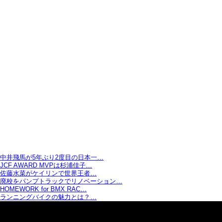
中井飛馬が5年ぶり2度目の日本一…
JCF AWARD MVPは杉浦佳子…
佐藤水菜がケイリンで世界王者…
廃校をパンプトラックでリノベーション…
HOMEWORK for BMX RAC…
ランニングバイクの魅力とは？…