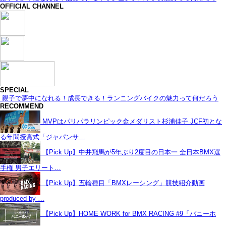
OFFICIAL CHANNEL
SPECIAL
親子で夢中になれる！成長できる！ランニングバイクの魅力って何だろう
RECOMMEND
MVPはパリパラリンピック金メダリスト杉浦佳子 JCF初とな
る年間授賞式「ジャパンサ…
【Pick Up】中井飛馬が5年ぶり2度目の日本一 全日本BMX選
手権 男子エリート…
【Pick Up】五輪種目「BMXレーシング」競技紹介動画
produced by …
【Pick Up】HOME WORK for BMX RACING #9「バニーホ