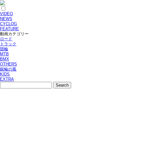
VIDEO
NEWS
CYCLOG
FEATURE
動画カテゴリー
ロード
トラック
競輪
MTB
BMX
OTHERS
銀輪の風
KIDS
EXTRA