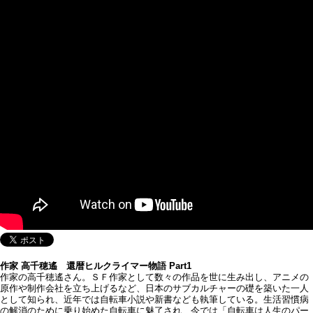
作家 高千穂遙 還暦ヒルクライマー物語 Part1
作家の高千穂遙さん。ＳＦ作家として数々の作品を世に生み出し、アニメの
原作や制作会社を立ち上げるなど、日本のサブカルチャーの礎を築いた一人
として知られ、近年では自転車小説や新書なども執筆している。生活習慣病
の解消のために乗り始めた自転車に魅了され、今では「自転車は人生のパー