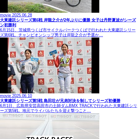
movie
2025.06.28
大東建託シリーズ第6戦 岸龍之介が2年ぶりに優勝 女子は丹野夏波がシーズ
ン初勝利
6月15日、茨城県つくば市サイクルパークつくばで行われた大東建託シリー
ズ第6戦。チャンピオンシップ男子は岸龍之介が予選か…
movie
2025.06.10
大東建託シリーズ第5戦 島田壮が兄弟対決を制してシリーズ初優勝
6月1日、広島県安芸高田市の土師ダムBMX TRACKで行われた大東建託シリ
ーズ第5戦。地元でライバルたちを迎え撃つこと…