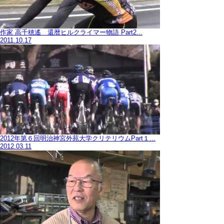
作家 高千穂遙 還暦ヒルクライマー物語 Part2...
2011.10.17
2012年第６回明治神宮外苑大学クリテリウムPart１...
2012.03.11