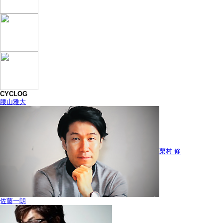
CYCLOG
腰山雅大
栗村 修
佐藤一朗