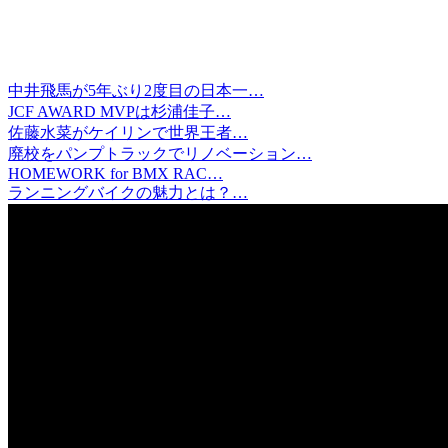
中井飛馬が5年ぶり2度目の日本一…
JCF AWARD MVPは杉浦佳子…
佐藤水菜がケイリンで世界王者…
廃校をパンプトラックでリノベーション…
HOMEWORK for BMX RAC…
ランニングバイクの魅力とは？…