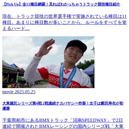
【Pick Up】全11種目網羅！見ればわかっちゃうトラック競技種目紹介
現在、トラック競技の世界選手権で実施されている種目は11
種目。あまりに種目数が多いことから、ルールをすべてを覚
えるハード…
movie
2025.05.25
大東建託シリーズ第4戦 2戦連続ナカバヤシー炸裂！女子は籔田寿衣が初
優勝
千葉県柏市にあるBMXトラック「沼南SPEEDWAY」で2日
連続で開催されたBMXレーシングの国内シリーズ戦「大東