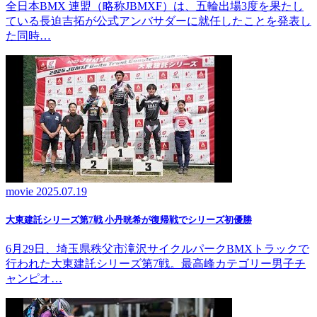
全日本BMX 連盟（略称JBMXF）は、五輪出場3度を果たし
ている長迫吉拓が公式アンバサダーに就任したことを発表し
た同時…
movie
2025.07.19
大東建託シリーズ第7戦 ⼩丹晄希が復帰戦でシリーズ初優勝
6月29日、埼玉県秩父市滝沢サイクルパークBMXトラックで
行われた大東建託シリーズ第7戦。最高峰カテゴリー男子チ
ャンピオ…