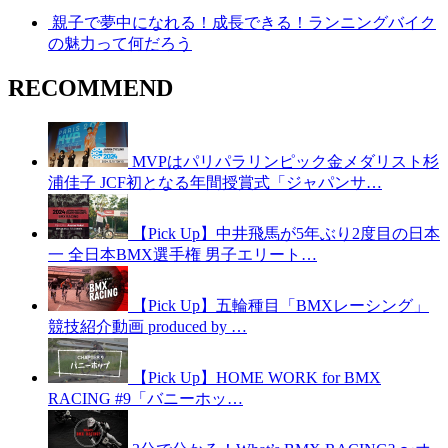
親子で夢中になれる！成長できる！ランニングバイク
の魅力って何だろう
RECOMMEND
MVPはパリパラリンピック金メダリスト杉
浦佳子 JCF初となる年間授賞式「ジャパンサ…
【Pick Up】中井飛馬が5年ぶり2度目の日本
一 全日本BMX選手権 男子エリート…
【Pick Up】五輪種目「BMXレーシング」
競技紹介動画 produced by …
【Pick Up】HOME WORK for BMX
RACING #9「バニーホッ…