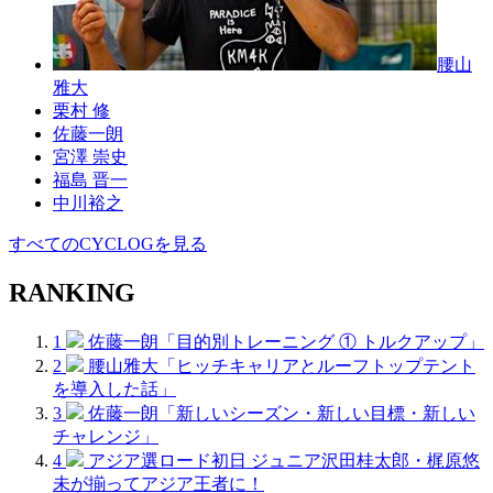
腰山
雅大
栗村 修
佐藤一朗
宮澤 崇史
福島 晋一
中川裕之
すべてのCYCLOGを見る
RANKING
1
佐藤一朗「目的別トレーニング ① トルクアップ」
2
腰山雅大「ヒッチキャリアとルーフトップテント
を導入した話」
3
佐藤一朗「新しいシーズン・新しい目標・新しい
チャレンジ」
4
アジア選ロード初日 ジュニア沢田桂太郎・梶原悠
未が揃ってアジア王者に！