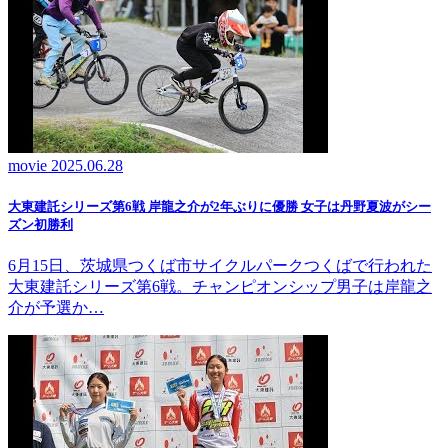
movie
2025.06.28
大東建託シリーズ第6戦 岸龍之介が2年ぶりに優勝 女子は丹野夏波がシー
ズン初勝利
6月15日、茨城県つくば市サイクルパークつくばで行われた
大東建託シリーズ第6戦。チャンピオンシップ男子は岸龍之
介が予選か…