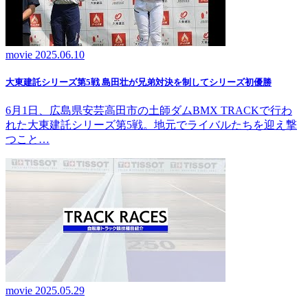
movie
2025.06.10
大東建託シリーズ第5戦 島田壮が兄弟対決を制してシリーズ初優勝
6月1日、広島県安芸高田市の土師ダムBMX TRACKで行わ
れた大東建託シリーズ第5戦。地元でライバルたちを迎え撃
つこと…
movie
2025.05.29