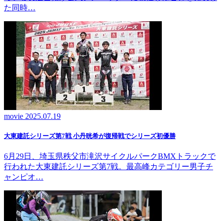
た同時…
movie
2025.07.19
大東建託シリーズ第7戦 ⼩丹晄希が復帰戦でシリーズ初優勝
6月29日、埼玉県秩父市滝沢サイクルパークBMXトラックで
行われた大東建託シリーズ第7戦。最高峰カテゴリー男子チ
ャンピオ…