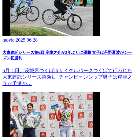
movie
2025.06.28
大東建託シリーズ第6戦 岸龍之介が2年ぶりに優勝 女子は丹野夏波がシー
ズン初勝利
6月15日、茨城県つくば市サイクルパークつくばで行われた
大東建託シリーズ第6戦。チャンピオンシップ男子は岸龍之
介が予選か…