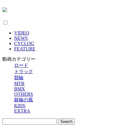
VIDEO
NEWS
CYCLOG
FEATURE
動画カテゴリー
ロード
トラック
競輪
MTB
BMX
OTHERS
銀輪の風
KIDS
EXTRA