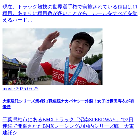
現在、トラック競技の世界選手権で実施されている種目は11
種目。あまりに種目数が多いことから、ルールをすべてを覚
えるハード…
movie
2025.05.25
大東建託シリーズ第4戦 2戦連続ナカバヤシー炸裂！女子は籔田寿衣が初
優勝
千葉県柏市にあるBMXトラック「沼南SPEEDWAY」で2日
連続で開催されたBMXレーシングの国内シリーズ戦「大東
建託シ…