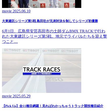
movie
2025.06.10
大東建託シリーズ第5戦 島田壮が兄弟対決を制してシリーズ初優勝
6月1日、広島県安芸高田市の土師ダムBMX TRACKで行わ
れた大東建託シリーズ第5戦。地元でライバルたちを迎え撃
つこと…
movie
2025.05.29
【Pick Up】全11種目網羅！見ればわかっちゃうトラック競技種目紹介