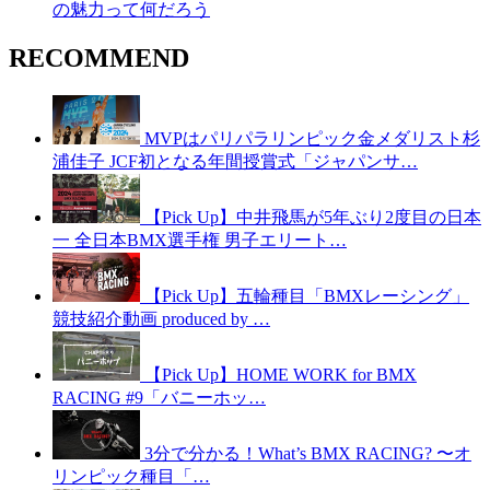
の魅力って何だろう
RECOMMEND
MVPはパリパラリンピック金メダリスト杉
浦佳子 JCF初となる年間授賞式「ジャパンサ…
【Pick Up】中井飛馬が5年ぶり2度目の日本
一 全日本BMX選手権 男子エリート…
【Pick Up】五輪種目「BMXレーシング」
競技紹介動画 produced by …
【Pick Up】HOME WORK for BMX
RACING #9「バニーホッ…
3分で分かる！What’s BMX RACING? 〜オ
リンピック種目「…