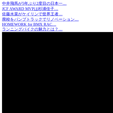
中井飛馬が5年ぶり2度目の日本一…
JCF AWARD MVPは杉浦佳子…
佐藤水菜がケイリンで世界王者…
廃校をパンプトラックでリノベーション…
HOMEWORK for BMX RAC…
ランニングバイクの魅力とは？…