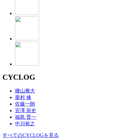
CYCLOG
腰山雅大
栗村 修
佐藤一朗
宮澤 崇史
福島 晋一
中川裕之
すべてのCYCLOGを見る