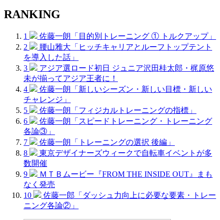
RANKING
1
佐藤一朗「目的別トレーニング ① トルクアップ」
2
腰山雅大「ヒッチキャリアとルーフトップテント
を導入した話」
3
アジア選ロード初日 ジュニア沢田桂太郎・梶原悠
未が揃ってアジア王者に！
4
佐藤一朗「新しいシーズン・新しい目標・新しい
チャレンジ」
5
佐藤一朗「フィジカルトレーニングの指標」
6
佐藤一朗「スピードトレーニング・トレーニング
各論③」
7
佐藤一朗「トレーニングの選択 後編」
8
東京デザイナーズウィークで自転車イベントが多
数開催
9
ＭＴＢムービー『FROM THE INSIDE OUT』まも
なく発売
10
佐藤一郎「ダッシュ力向上に必要な要素・トレー
ニング各論②」