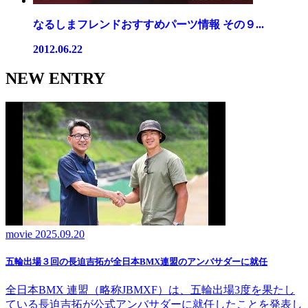
なるしまフレンドおすすめパーツ情報 その９...
2012.06.22
NEW ENTRY
movie
2025.09.20
五輪出場３回の長迫吉拓が全日本BMX連盟のアンバサダーに就任
全日本BMX 連盟（略称JBMXF）は、五輪出場3度を果たし
ている長迫吉拓が公式アンバサダーに就任したことを発表し