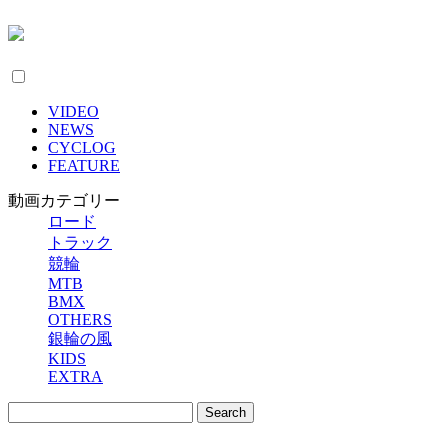
VIDEO
NEWS
CYCLOG
FEATURE
動画カテゴリー
ロード
トラック
競輪
MTB
BMX
OTHERS
銀輪の風
KIDS
EXTRA