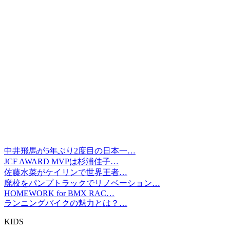
中井飛馬が5年ぶり2度目の日本一…
JCF AWARD MVPは杉浦佳子…
佐藤水菜がケイリンで世界王者…
廃校をパンプトラックでリノベーション…
HOMEWORK for BMX RAC…
ランニングバイクの魅力とは？…
KIDS