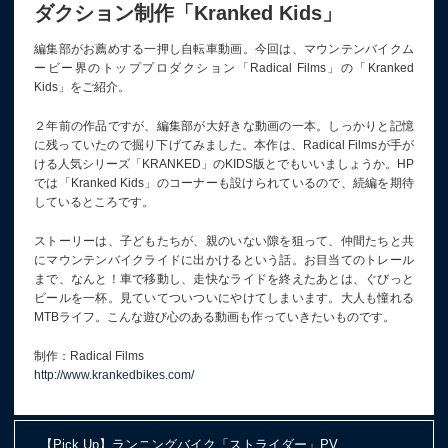
ダクション制作「Kranked Kids」
編集部がお薦めする一押し自転車動画。今回は、マウンテンバイクム
ービー界のトッププロダクション「Radical Films」の「Kranked
Kids」をご紹介。
２年前の作品ですが、編集部が大好きな動画の一本。しっかりと記憶
に残っていたので掘り下げてみました。本作は、Radical Filmsが手が
ける人気シリーズ「KRANKED」のKIDS版とでもいいましょうか。HP
では「Kranked Kids」のコーナーも設けられているので、続編を期待
しているところです。
ストーリーは、子どもたちが、親のいない隙を狙って、仲間たちと共
にマウンテンバイクライドに出かけるという話。お目当てのトレール
まで、なんと！車で移動し、走快なライドを終えたあとは、ぐびっと
ビールを一杯。見ていてついついにやけてしまいます。大人も憧れる
MTBライフ。こんな遊び心のある動画も作っていきたいものです。
制作：Radical Films
http://www.krankedbikes.com/
【Pick Up】ランニングバイク「ストライダー」PV