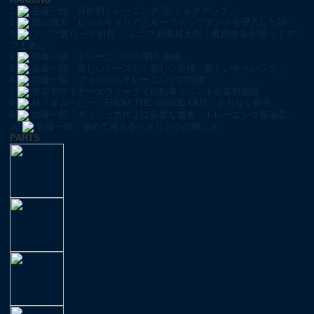
1
佐藤一朗「目的別トレーニング ① トルクアップ」
2
腰山雅大「ヒッチキャリアとルーフトップテントを導入した話」
3
アジア選ロード初日 ジュニア沢田桂太郎・梶原悠未が揃ってアジ
ア王者に！
4
佐藤一朗「トレーニングの選択 後編」
5
佐藤一朗「新しいシーズン・新しい目標・新しいチャレンジ」
6
佐藤一朗「フィジカルトレーニングの指標」
7
東京デザイナーズウィークで自転車イベントが多数開催
8
ＭＴＢムービー『FROM THE INSIDE OUT』まもなく発売
9
佐藤一郎「ダッシュ力向上に必要な要素・トレーニング各論②」
10
佐藤一朗「改めて考えるペダリングの難しさ」
PARTS