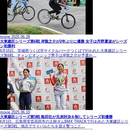
movie
2025.06.28
大東建託シリーズ第6戦 岸龍之介が2年ぶりに優勝 女子は丹野夏波がシーズ
ン初勝利
6月15日、茨城県つくば市サイクルパークつくばで行われた大東建託シリー
ズ第6戦。チャンピオンシップ男子は岸龍之介が予選か…
movie
2025.06.10
大東建託シリーズ第5戦 島田壮が兄弟対決を制してシリーズ初優勝
6月1日、広島県安芸高田市の土師ダムBMX TRACKで行われた大東建託シリ
ーズ第5戦。地元でライバルたちを迎え撃つこと…