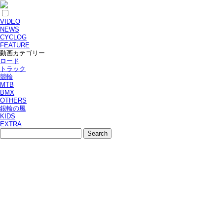
VIDEO
NEWS
CYCLOG
FEATURE
動画カテゴリー
ロード
トラック
競輪
MTB
BMX
OTHERS
銀輪の風
KIDS
EXTRA