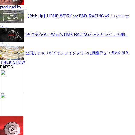
produced by …
【Pick Up】HOME WORK for BMX RACING #9「バニーホ
ッ…
3分で分かる！What’s BMX RACING? 〜オリンピック種目
「…
空飛ぶチャリがイオンレイクタウンに興奮呼ぶ！BMX-AIR
TRICK SHOW
PARTS