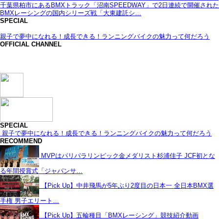
千葉県柏市にあるBMXトラック「沼南SPEEDWAY」で2日連続で開催された
BMXレーシングの国内シリーズ戦「大東建託シ…
SPECIAL
親子で夢中になれる！成長できる！ランニングバイクの魅力って何だろう
OFFICIAL CHANNEL
SPECIAL
親子で夢中になれる！成長できる！ランニングバイクの魅力って何だろう
RECOMMEND
MVPはパリパラリンピック金メダリスト杉浦佳子 JCF初とな
る年間授賞式「ジャパンサ…
【Pick Up】中井飛馬が5年ぶり2度目の日本一 全日本BMX選
手権 男子エリート…
【Pick Up】五輪種目「BMXレーシング」競技紹介動画