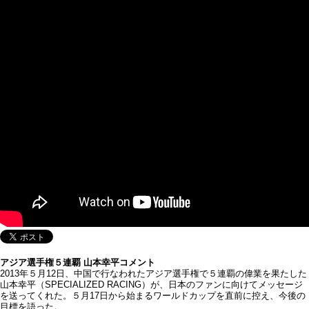
アジア選手権５連覇 山本幸平コメント
2013年５月12日、中国で行なわれたアジア選手権で５連覇の偉業を果たした
山本幸平（SPECIALIZED RACING）が、日本のファンに向けてメッセージ
を送ってくれた。５月17日から始まるワールドカップを直前に控え、今後の
目標を語った。