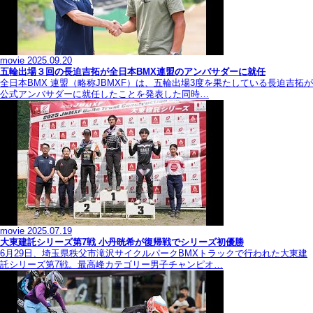
movie
2025.09.20
五輪出場３回の長迫吉拓が全日本BMX連盟のアンバサダーに就任
全日本BMX 連盟（略称JBMXF）は、五輪出場3度を果たしている長迫吉拓が
公式アンバサダーに就任したことを発表した同時…
movie
2025.07.19
大東建託シリーズ第7戦 ⼩丹晄希が復帰戦でシリーズ初優勝
6月29日、埼玉県秩父市滝沢サイクルパークBMXトラックで行われた大東建
託シリーズ第7戦。最高峰カテゴリー男子チャンピオ…