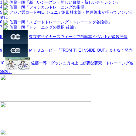
3
佐藤一朗「新しいシーズン・新しい目標・新しいチャレンジ」
4
佐藤一朗「フィジカルトレーニングの指標」
5
アジア選ロード初日 ジュニア沢田桂太郎・梶原悠未が揃ってアジア王
者に！
6
佐藤一朗「スピードトレーニング・トレーニング各論③」
7
佐藤一朗「トレーニングの選択 後編」
8
東京デザイナーズウィークで自転車イベントが多数開催
9
ＭＴＢムービー『FROM THE INSIDE OUT』まもなく発売
10
佐藤一郎「ダッシュ力向上に必要な要素・トレーニング各
論②」