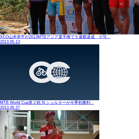
XCO山本幸平が2013MTBアジア選手権で５連覇達成 ※写...
2013.05.13
MTB World Cup第２戦 N.シュルターが今季初勝利...
2013.05.27