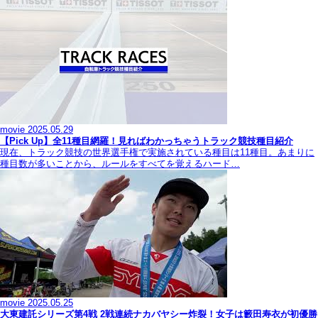
movie
2025.05.29
【Pick Up】全11種目網羅！見ればわかっちゃうトラック競技種目紹介
現在、トラック競技の世界選手権で実施されている種目は11種目。あまりに
種目数が多いことから、ルールをすべてを覚えるハード…
movie
2025.05.25
大東建託シリーズ第4戦 2戦連続ナカバヤシー炸裂！女子は籔田寿衣が初優勝