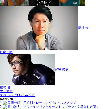
栗村 修
佐藤一朗
宮澤 崇史
福島 晋一
中川裕之
すべてのCYCLOGを見る
RANKING
1
佐藤一朗「目的別トレーニング ① トルクアップ」
2
腰山雅大「ヒッチキャリアとルーフトップテントを導入した話」