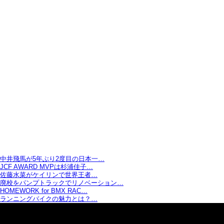
中井飛馬が5年ぶり2度目の日本一…
JCF AWARD MVPは杉浦佳子…
佐藤水菜がケイリンで世界王者…
廃校をパンプトラックでリノベーション…
HOMEWORK for BMX RAC…
ランニングバイクの魅力とは？…