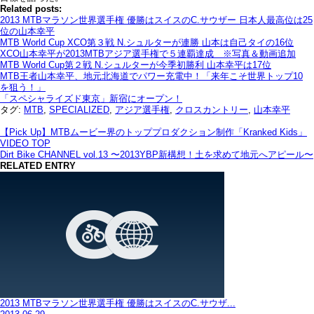
Related posts:
2013 MTBマラソン世界選手権 優勝はスイスのC.サウザー 日本人最高位は25
位の山本幸平
MTB World Cup XCO第３戦 N.シュルターが連勝 山本は自己タイの16位
XCO山本幸平が2013MTBアジア選手権で５連覇達成 ※写真＆動画追加
MTB World Cup第２戦 N.シュルターが今季初勝利 山本幸平は17位
MTB王者山本幸平、地元北海道でパワー充電中！「来年こそ世界トップ10
を狙う！」
「スペシャライズド東京」新宿にオープン！
タグ:
MTB
,
SPECIALIZED
,
アジア選手権
,
クロスカントリー
,
山本幸平
【Pick Up】MTBムービー界のトッププロダクション制作「Kranked Kids」
VIDEO TOP
Dirt Bike CHANNEL vol.13 〜2013YBP新構想！土を求めて地元へアピール〜
RELATED ENTRY
2013 MTBマラソン世界選手権 優勝はスイスのC.サウザ...