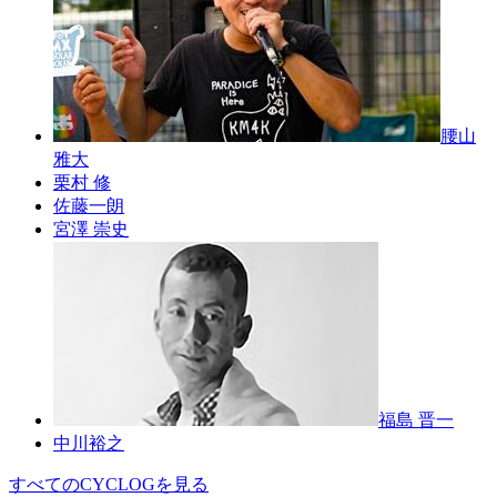
腰山
雅大
栗村 修
佐藤一朗
宮澤 崇史
福島 晋一
中川裕之
すべてのCYCLOGを見る