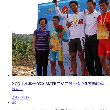
XCO山本幸平が2013MTBアジア選手権で５連覇達成
※写...
2013.05.13