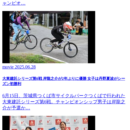
ャンピオ…
movie
2025.06.28
大東建託シリーズ第6戦 岸龍之介が2年ぶりに優勝 女子は丹野夏波がシー
ズン初勝利
6月15日、茨城県つくば市サイクルパークつくばで行われた
大東建託シリーズ第6戦。チャンピオンシップ男子は岸龍之
介が予選か…