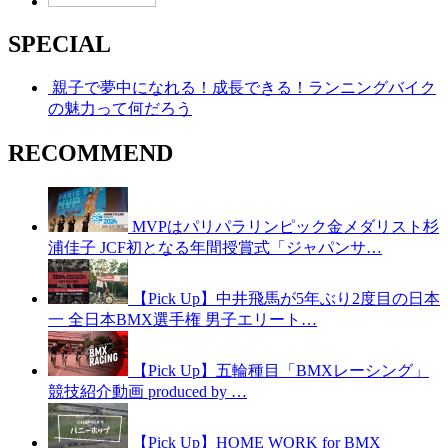
SPECIAL
親子で夢中になれる！成長できる！ランニングバイク
の魅力って何だろう
RECOMMEND
MVPはパリパラリンピック金メダリスト杉
浦佳子 JCF初となる年間授賞式「ジャパンサ…
【Pick Up】中井飛馬が5年ぶり2度目の日本
一 全日本BMX選手権 男子エリート…
【Pick Up】五輪種目「BMXレーシング」
競技紹介動画 produced by …
【Pick Up】HOME WORK for BMX