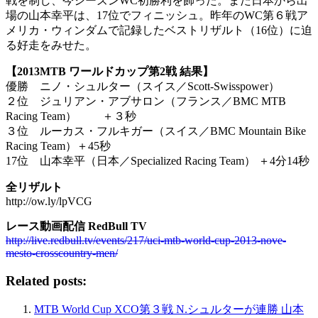
戦を制し、今シーズンWC初勝利を飾った。また日本から出
場の山本幸平は、17位でフィニッシュ。昨年のWC第６戦ア
メリカ・ウィンダムで記録したベストリザルト（16位）に迫
る好走をみせた。
【2013MTB ワールドカップ第2戦 結果】
優勝 ニノ・シュルター（スイス／Scott-Swisspower）
２位 ジュリアン・アブサロン（フランス／BMC MTB
Racing Team） ＋３秒
３位 ルーカス・フルキガー（スイス／BMC Mountain Bike
Racing Team）＋45秒
17位 山本幸平（日本／Specialized Racing Team） ＋4分14秒
全リザルト
http://ow.ly/lpVCG
レース動画配信 RedBull TV
http://live.redbull.tv/events/217/uci-mtb-world-cup-2013-nove-
mesto-crosscountry-men/
Related posts:
MTB World Cup XCO第３戦 N.シュルターが連勝 山本