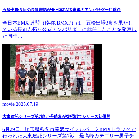
五輪出場３回の長迫吉拓が全日本BMX連盟のアンバサダーに就任
全日本BMX 連盟（略称JBMXF）は、五輪出場3度を果たし
ている長迫吉拓が公式アンバサダーに就任したことを発表し
た同時…
movie
2025.07.19
大東建託シリーズ第7戦 ⼩丹晄希が復帰戦でシリーズ初優勝
6月29日、埼玉県秩父市滝沢サイクルパークBMXトラックで
行われた大東建託シリーズ第7戦。最高峰カテゴリー男子チ