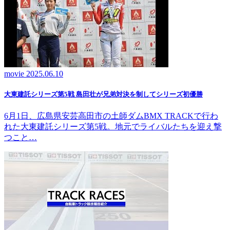
movie
2025.06.10
大東建託シリーズ第5戦 島田壮が兄弟対決を制してシリーズ初優勝
6月1日、広島県安芸高田市の土師ダムBMX TRACKで行わ
れた大東建託シリーズ第5戦。地元でライバルたちを迎え撃
つこと…