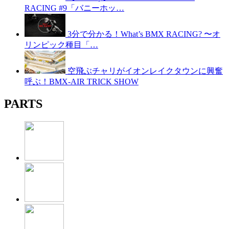
RACING #9「バニーホッ…
3分で分かる！What’s BMX RACING? 〜オ
リンピック種目「…
空飛ぶチャリがイオンレイクタウンに興奮
呼ぶ！BMX-AIR TRICK SHOW
PARTS