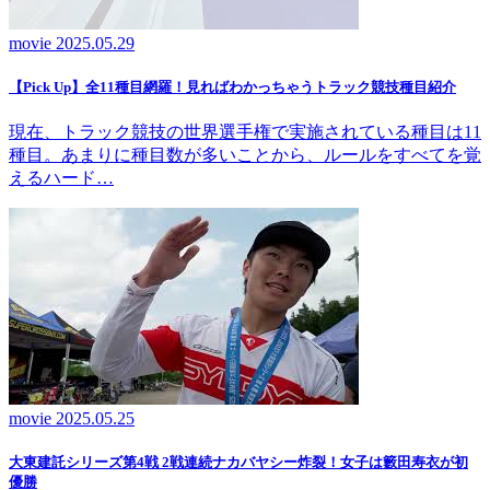
movie
2025.05.29
【Pick Up】全11種目網羅！見ればわかっちゃうトラック競技種目紹介
現在、トラック競技の世界選手権で実施されている種目は11
種目。あまりに種目数が多いことから、ルールをすべてを覚
えるハード…
movie
2025.05.25
大東建託シリーズ第4戦 2戦連続ナカバヤシー炸裂！女子は籔田寿衣が初
優勝