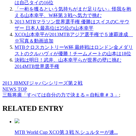
は自己タイの16位
「一桁を獲るという気持ちがまだ足りない」怪我を抱
える山本幸平、W杯第３戦へ気力で挑む
2013 MTBマラソン世界選手権 優勝はスイスのC.サウ
ザー 日本人最高位は25位の山本幸平
XCO山本幸平が2013MTBアジア選手権で５連覇達成
※写真＆動画追加
MTBクロスカントリーW杯 最終戦はロンドン金メダリ
ストのクルハヴィが優勝！チームメートの山本は18位
決戦は明日！武井、山本幸平らが世界の壁に挑む
2014MTB世界選手権
2013 JBMXFジャパンシリーズ第２戦
NEWS TOP
三瓶将廣「すべては自分の力で決まる＝自転車＃３」
;
RELATED ENTRY
MTB World Cup XCO第３戦 N.シュルターが連...