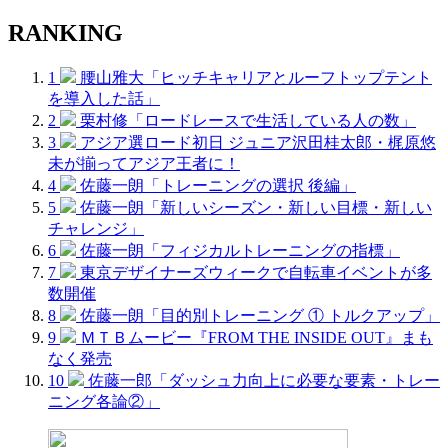
RANKING
1
腰山雅大「ヒッチキャリアとルーフトップテント
を導入した話」
2
栗村修「ロードレースで生活している人の数」
3
アジア選ロード初日 ジュニア沢田桂太郎・梶原悠
未が揃ってアジア王者に！
4
佐藤一朗「トレーニングの選択 後編」
5
佐藤一朗「新しいシーズン・新しい目標・新しい
チャレンジ」
6
佐藤一朗「フィジカルトレーニングの指標」
7
東京デザイナーズウィークで自転車イベントが多
数開催
8
佐藤一朗「目的別トレーニング ① トルクアップ」
9
ＭＴＢムービー『FROM THE INSIDE OUT』まも
なく発売
10
佐藤一郎「ダッシュ力向上に必要な要素・トレー
ニング各論②」