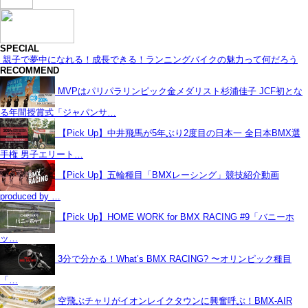
SPECIAL
親子で夢中になれる！成長できる！ランニングバイクの魅力って何だろう
RECOMMEND
MVPはパリパラリンピック金メダリスト杉浦佳子 JCF初とな
る年間授賞式「ジャパンサ…
【Pick Up】中井飛馬が5年ぶり2度目の日本一 全日本BMX選
手権 男子エリート…
【Pick Up】五輪種目「BMXレーシング」競技紹介動画
produced by …
【Pick Up】HOME WORK for BMX RACING #9「バニーホ
ッ…
3分で分かる！What’s BMX RACING? 〜オリンピック種目
「…
空飛ぶチャリがイオンレイクタウンに興奮呼ぶ！BMX-AIR