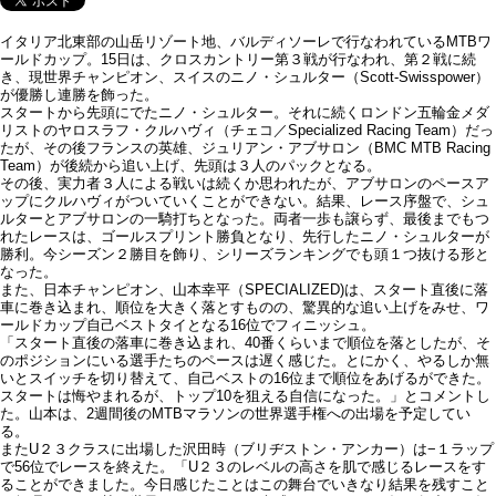
イタリア北東部の山岳リゾート地、バルディソーレで行なわれているMTBワ
ールドカップ。15日は、クロスカントリー第３戦が行なわれ、第２戦に続
き、現世界チャンピオン、スイスのニノ・シュルター（Scott-Swisspower）
が優勝し連勝を飾った。
スタートから先頭にでたニノ・シュルター。それに続くロンドン五輪金メダ
リストのヤロスラフ・クルハヴィ（チェコ／Specialized Racing Team）だっ
たが、その後フランスの英雄、ジュリアン・アブサロン（BMC MTB Racing
Team）が後続から追い上げ、先頭は３人のパックとなる。
その後、実力者３人による戦いは続くか思われたが、アブサロンのペースア
ップにクルハヴィがついていくことができない。結果、レース序盤で、シュ
ルターとアブサロンの一騎打ちとなった。両者一歩も譲らず、最後までもつ
れたレースは、ゴールスプリント勝負となり、先行したニノ・シュルターが
勝利。今シーズン２勝目を飾り、シリーズランキングでも頭１つ抜ける形と
なった。
また、日本チャンピオン、山本幸平（SPECIALIZED)は、スタート直後に落
車に巻き込まれ、順位を大きく落とすものの、驚異的な追い上げをみせ、ワ
ールドカップ自己ベストタイとなる16位でフィニッシュ。
「スタート直後の落車に巻き込まれ、40番くらいまで順位を落としたが、そ
のポジションにいる選手たちのペースは遅く感じた。とにかく、やるしか無
いとスイッチを切り替えて、自己ベストの16位まで順位をあげるができた。
スタートは悔やまれるが、トップ10を狙える自信になった。」とコメントし
た。山本は、2週間後のMTBマラソンの世界選手権への出場を予定してい
る。
またU２３クラスに出場した沢田時（ブリヂストン・アンカー）は−１ラップ
で56位でレースを終えた。「U２３のレベルの高さを肌で感じるレースをす
ることができました。今日感じたことはこの舞台でいきなり結果を残すこと