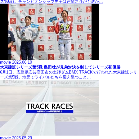
ズ第6戦。チャンピオンシップ男子は岸龍之介が予選か…
movie
2025.06.10
大東建託シリーズ第5戦 島田壮が兄弟対決を制してシリーズ初優勝
6月1日、広島県安芸高田市の土師ダムBMX TRACKで行われた大東建託シリ
ーズ第5戦。地元でライバルたちを迎え撃つこと…
movie
2025.05.29