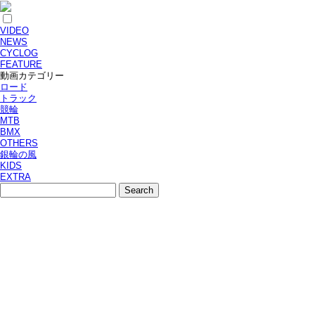
VIDEO
NEWS
CYCLOG
FEATURE
動画カテゴリー
ロード
トラック
競輪
MTB
BMX
OTHERS
銀輪の風
KIDS
EXTRA