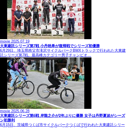
movie
2025.07.19
大東建託シリーズ第7戦 ⼩丹晄希が復帰戦でシリーズ初優勝
6月29日、埼玉県秩父市滝沢サイクルパークBMXトラックで行われた大東建
託シリーズ第7戦。最高峰カテゴリー男子チャンピオ…
movie
2025.06.28
大東建託シリーズ第6戦 岸龍之介が2年ぶりに優勝 女子は丹野夏波がシーズ
ン初勝利
6月15日、茨城県つくば市サイクルパークつくばで行われた大東建託シリー