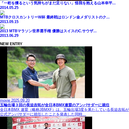
「一桁を獲るという気持ちがまだ足りない」怪我を抱える山本幸平...
2014.05.25
MTBクロスカントリーW杯 最終戦はロンドン金メダリストのク...
2013.09.15
2013 MTBマラソン世界選手権 優勝はスイスのC.サウザ...
2013.06.29
NEW ENTRY
movie
2025.09.20
五輪出場３回の長迫吉拓が全日本BMX連盟のアンバサダーに就任
全日本BMX 連盟（略称JBMXF）は、五輪出場3度を果たしている長迫吉拓が
公式アンバサダーに就任したことを発表した同時…