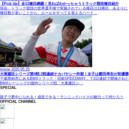
【Pick Up】全11種目網羅！見ればわかっちゃうトラック競技種目紹介
現在、トラック競技の世界選手権で実施されている種目は11種目。あまりに
種目数が多いことから、ルールをすべてを覚えるハード…
movie
2025.05.25
大東建託シリーズ第4戦 2戦連続ナカバヤシー炸裂！女子は籔田寿衣が初優勝
千葉県柏市にあるBMXトラック「沼南SPEEDWAY」で2日連続で開催された
BMXレーシングの国内シリーズ戦「大東建託シ…
SPECIAL
親子で夢中になれる！成長できる！ランニングバイクの魅力って何だろう
OFFICIAL CHANNEL