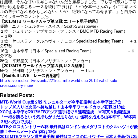
は無理。そんな甘い世界じゃないんだと痛感しました。でも毎日努力して毎
戦手応えを感じるレースを続けて行けば、いつか幸平さんのように世界レベ
ルの選手になれるかもしれない。いや、絶対になってみせます。」と自身の
ツイッターでコメントした。
【2013MTB ワールドカップ第３戦 エリート男子結果】
優勝 ニノ・シュルター（スイス／Scott-Swisspower）
２位 ジュリアン・アブサロン（フランス／BMC MTB Racing Team）
＋３秒
３位 ヤロスラフ・クルハヴィ（チェコ／Specialized Racing Team） ＋１
分57秒
16位 山本幸平（日本／Specialized Racing Team） ＋６
分19秒
86位 平野星矢（日本／ブリヂストン・アンカー）
【2013MTB ワールドカップ第３戦 U２３結果】
56位 沢田時（ブリヂストン・アンカー） ー１lap
【RedBull LIVE レース再配信】
http://live.redbull.tv/events/221/uci-mtb-world-cup-2013-val-di-sole-
crosscountry-men/
Related Posts:
MTB World Cup第２戦 N.シュルターが今季初勝利 山本幸平は17位
トップ10入りは次回へ持ち越し！山本幸平ワールドカップ初戦は19位
XCO山本幸平が2013MTBアジア選手権で５連覇達成 ※写真＆動画追加
「一桁を獲るという気持ちがまだ足りない」怪我を抱える山本幸平、W杯第
３戦へ気力で挑む
MTBクロスカントリーW杯 最終戦はロンドン金メダリストのクルハヴィが優
勝！チームメートの山本は18位
2013 MTBマラソン世界選手権 優勝はスイスのC.サウザー 日本人最高位は25