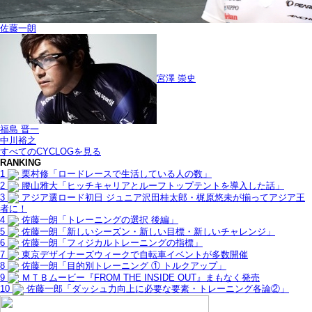
佐藤一朗
宮澤 崇史
福島 晋一
中川裕之
すべてのCYCLOGを見る
RANKING
1
栗村修「ロードレースで生活している人の数」
2
腰山雅大「ヒッチキャリアとルーフトップテントを導入した話」
3
アジア選ロード初日 ジュニア沢田桂太郎・梶原悠未が揃ってアジア王
者に！
4
佐藤一朗「トレーニングの選択 後編」
5
佐藤一朗「新しいシーズン・新しい目標・新しいチャレンジ」
6
佐藤一朗「フィジカルトレーニングの指標」
7
東京デザイナーズウィークで自転車イベントが多数開催
8
佐藤一朗「目的別トレーニング ① トルクアップ」
9
ＭＴＢムービー『FROM THE INSIDE OUT』まもなく発売
10
佐藤一郎「ダッシュ力向上に必要な要素・トレーニング各論②」