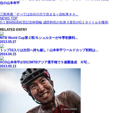
位の山本幸平
三瓶将廣「すべては自分の力で決まる＝自転車＃４」
NEWS TOP
G１第64回高松宮記念杯競輪 成田和也が自身３度目のG１タイトルを獲得
;
RELATED ENTRY
MTB World Cup第２戦 N.シュルターが今季初勝利...
2013.05.27
トップ10入りは次回へ持ち越し！山本幸平ワールドカップ初戦は...
2014.04.15
XCO山本幸平が2013MTBアジア選手権で５連覇達成 ※写...
2013.05.13