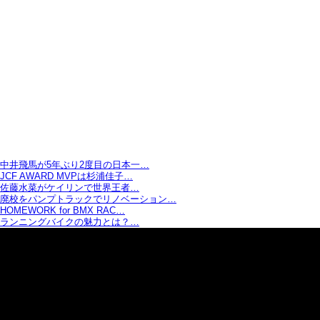
中井飛馬が5年ぶり2度目の日本一…
JCF AWARD MVPは杉浦佳子…
佐藤水菜がケイリンで世界王者…
廃校をパンプトラックでリノベーション…
HOMEWORK for BMX RAC…
ランニングバイクの魅力とは？…