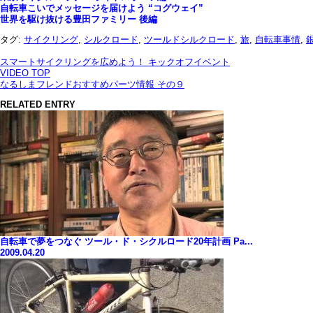
自転車こいでメッセージを届けよう “コグウェイ”
世界を駆け抜ける豊田ファミリー 後編
タグ:
サイクリング
,
シルクロード
,
ツールドシルクロード
,
旅
,
自転車事情
,
スマートサイクリングを広めよう！ キックオフイベント
VIDEO TOP
なるしまフレンドおすすめパーツ情報 その９
RELATED ENTRY
自転車で夢をつなぐ ツール・ド・シクルロード20年計画 Pa...
2009.04.20