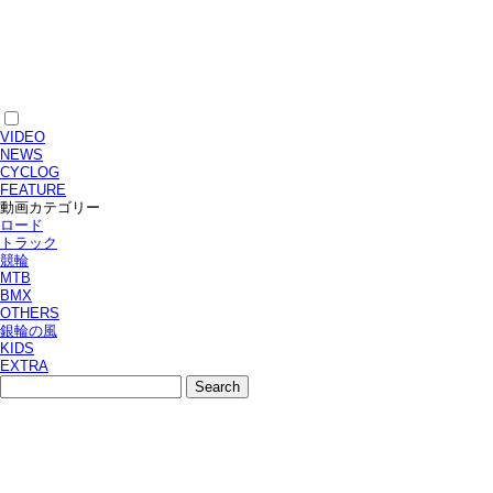
VIDEO
NEWS
CYCLOG
FEATURE
動画カテゴリー
ロード
トラック
競輪
MTB
BMX
OTHERS
銀輪の風
KIDS
EXTRA