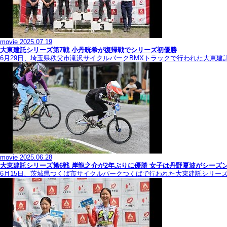
movie
2025.07.19
大東建託シリーズ第7戦 ⼩丹晄希が復帰戦でシリーズ初優勝
6月29日、埼玉県秩父市滝沢サイクルパークBMXトラックで行われた大東建
movie
2025.06.28
大東建託シリーズ第6戦 岸龍之介が2年ぶりに優勝 女子は丹野夏波がシーズ
6月15日、茨城県つくば市サイクルパークつくばで行われた大東建託シリー