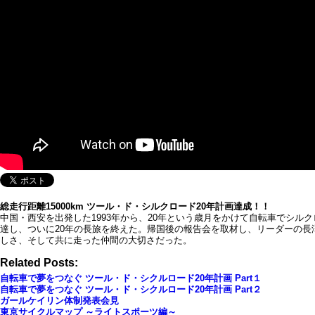
総走行距離15000km ツール・ド・シルクロード20年計画達成！！
中国・西安を出発した1993年から、20年という歳月をかけて自転車でシル
達し、ついに20年の長旅を終えた。帰国後の報告会を取材し、リーダーの
しさ、そして共に走った仲間の大切さだった。
Related Posts:
自転車で夢をつなぐ ツール・ド・シクルロード20年計画 Part１
自転車で夢をつなぐ ツール・ド・シクルロード20年計画 Part２
ガールケイリン体制発表会見
東京サイクルマップ ～ライトスポーツ編～