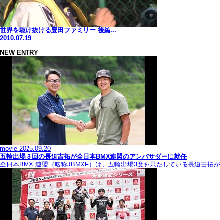
世界を駆け抜ける豊田ファミリー 後編...
2010.07.19
NEW ENTRY
movie
2025.09.20
五輪出場３回の長迫吉拓が全日本BMX連盟のアンバサダーに就任
全日本BMX 連盟（略称JBMXF）は、五輪出場3度を果たしている長迫吉