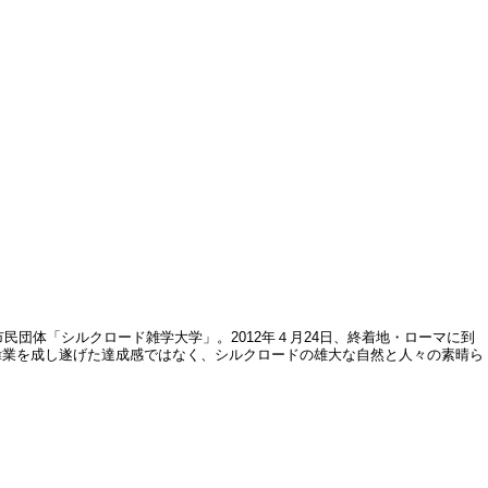
民団体「シルクロード雑学大学」。2012年４月24日、終着地・ローマに到
偉業を成し遂げた達成感ではなく、シルクロードの雄大な自然と人々の素晴ら