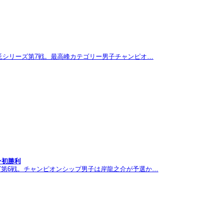
託シリーズ第7戦。最高峰カテゴリー男子チャンピオ…
ン初勝利
ズ第6戦。チャンピオンシップ男子は岸龍之介が予選か…