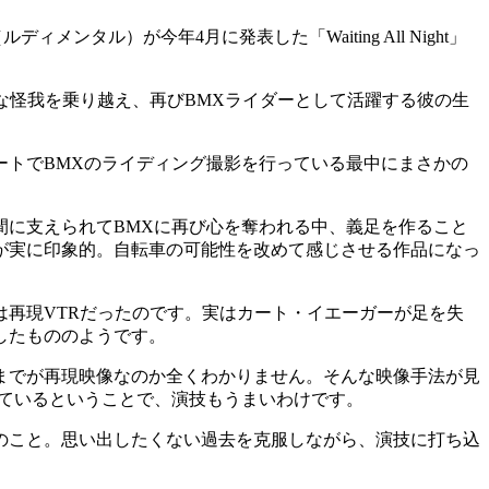
タル）が今年4月に発表した「Waiting All Night」
望的な怪我を乗り越え、再びBMXライダーとして活躍する彼の生
ートでBMXのライディング撮影を行っている最中にまさかの
。
間に支えられてBMXに再び心を奪われる中、義足を作ること
が実に印象的。自転車の可能性を改めて感じさせる作品になっ
再現VTRだったのです。実はカート・イエーガーが足を失
したもののようです。
までが再現映像なのか全くわかりません。そんな映像手法が見
ているということで、演技もうまいわけです。
のこと。思い出したくない過去を克服しながら、演技に打ち込