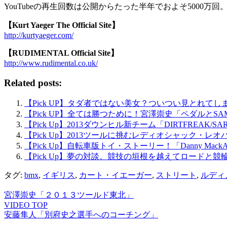
YouTubeの再生回数は公開からたった半年でおよそ500
【Kurt Yaeger The Official Site】
http://kurtyaeger.com/
【RUDIMENTAL Official Site】
http://www.rudimental.co.uk/
Related posts:
【Pick UP】タダ者ではない美女？ついつい見とれてしまうMT
【Pick UP】全ては勝つために！宮澤崇史「ペダルとSAMUR
【Pick Up】2013ダウンヒル新チーム「DIRTFREAK/SA
【Pick Up】2013ツールに挑むレディオシャック・レオパー
【Pick Up】自転車版トイ・ストーリー！「Danny MackAskill’
【Pick Up】夢の対談。競技の垣根を越えてロードと
タグ:
bmx
,
イギリス
,
カート・イエーガー
,
ストリート
,
ルディ
宮澤崇史「２０１３ツールド東北」
VIDEO TOP
安藤隼人「別府史之選手へのコーチング」