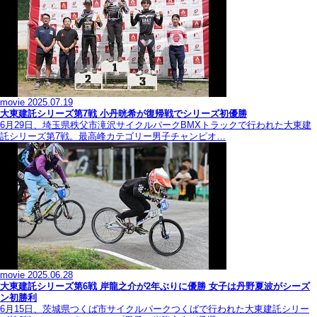
movie
2025.07.19
大東建託シリーズ第7戦 ⼩丹晄希が復帰戦でシリーズ初優勝
6月29日、埼玉県秩父市滝沢サイクルパークBMXトラックで行われた大東建
託シリーズ第7戦。最高峰カテゴリー男子チャンピオ…
movie
2025.06.28
大東建託シリーズ第6戦 岸龍之介が2年ぶりに優勝 女子は丹野夏波がシーズ
ン初勝利
6月15日、茨城県つくば市サイクルパークつくばで行われた大東建託シリー