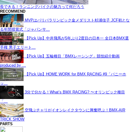
長できる！ランニングバイクの魅力って何だろう
RECOMMEND
MVPはパリパラリンピック金メダリスト杉浦佳子 JCF初とな
る年間授賞式「ジャパンサ…
【Pick Up】中井飛馬が5年ぶり2度目の日本一 全日本BMX選
手権 男子エリート…
【Pick Up】五輪種目「BMXレーシング」競技紹介動画
produced by …
【Pick Up】HOME WORK for BMX RACING #9「バニーホ
ッ…
3分で分かる！What’s BMX RACING? 〜オリンピック種目
「…
空飛ぶチャリがイオンレイクタウンに興奮呼ぶ！BMX-AIR
TRICK SHOW
PARTS