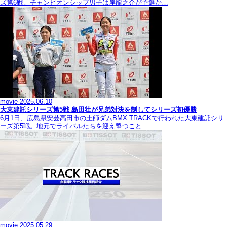
ズ第6戦。チャンピオンシップ男子は岸龍之介が予選か…
movie
2025.06.10
大東建託シリーズ第5戦 島田壮が兄弟対決を制してシリーズ初優勝
6月1日、広島県安芸高田市の土師ダムBMX TRACKで行われた大東建託シリ
ーズ第5戦。地元でライバルたちを迎え撃つこと…
movie
2025.05.29