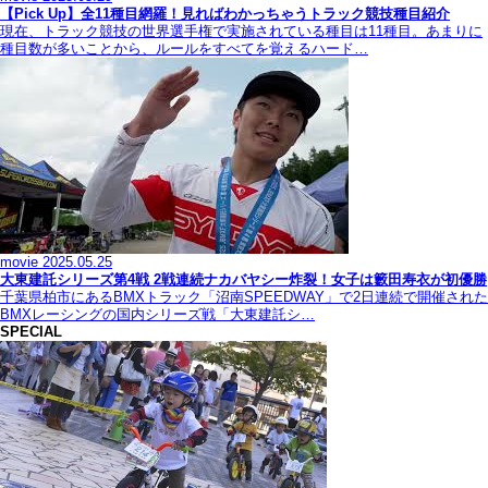
【Pick Up】全11種目網羅！見ればわかっちゃうトラック競技種目紹介
現在、トラック競技の世界選手権で実施されている種目は11種目。あまりに
種目数が多いことから、ルールをすべてを覚えるハード…
movie
2025.05.25
大東建託シリーズ第4戦 2戦連続ナカバヤシー炸裂！女子は籔田寿衣が初優勝
千葉県柏市にあるBMXトラック「沼南SPEEDWAY」で2日連続で開催された
BMXレーシングの国内シリーズ戦「大東建託シ…
SPECIAL