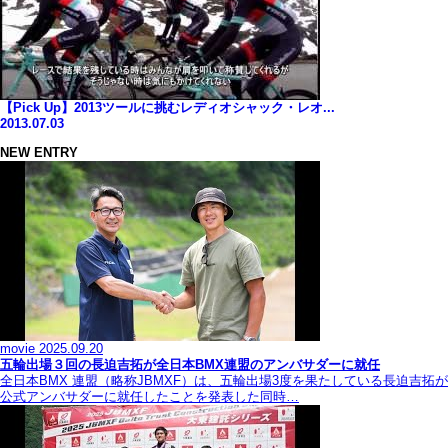
【Pick Up】2013ツールに挑むレディオシャック・レオ...
2013.07.03
NEW ENTRY
movie
2025.09.20
五輪出場３回の長迫吉拓が全日本BMX連盟のアンバサダーに就任
全日本BMX 連盟（略称JBMXF）は、五輪出場3度を果たしている長迫吉拓が
公式アンバサダーに就任したことを発表した同時…