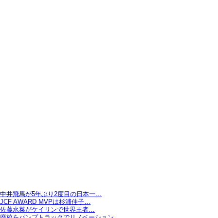
中井飛馬が5年ぶり2度目の日本一…
JCF AWARD MVPは杉浦佳子…
佐藤水菜がケイリンで世界王者…
廃校をパンプトラックでリノベーション…