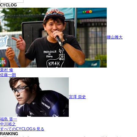
CYCLOG
腰山雅大
栗村 修
佐藤一朗
宮澤 崇史
福島 晋一
中川裕之
すべてのCYCLOGを見る
RANKING