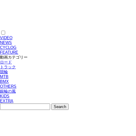
VIDEO
NEWS
CYCLOG
FEATURE
動画カテゴリー
ロード
トラック
競輪
MTB
BMX
OTHERS
銀輪の風
KIDS
EXTRA