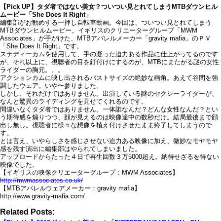
【Pick UP】タダ者ではない美女？ついつい見とれてしまうMTBダウンヒル
ムービー「She Does It Right」
編集部がお勧めする一押し自転車動画。今回は、ついつい見とれてしまう
MTBダウンヒルムービー。イギリスのクリエーターグループ「MWM
Associates」が手がけた、MTBアパレルメーカー「gravity mafia」のＰＶ
「She Does It Right」です。
ステディーカムを使用して、手の凝った迫力ある作品に仕上がってるのです
が、それ以上に、視聴者の目を釘付けにするのが、MTBにまたがる謎の女性
ライダーの胸元。。。
アクションカムに映し出されるバストサイズの絶妙な画角。あえて谷間を強
調したウェア。いや〜参りました。
しかし、それだけではありません。出演している謎のセクシーライダーが、
なんと驚異のライディングを見せてくれるのです。
間違いなくタダ者ではありません。一体誰なんだ？どんな女性なんだ？とい
う期待感を煽りつつ、顔が見えるのは映像途中の数秒だけ。結局最後まで顔
出し無し。視聴者に様々な想像を植え付けさせたまま終了してしまうので
す。
とは言え、いやらしさを感じさせない迫力ある映像に加え、微妙なモヤモヤ
感を残す演出に編集部はやられてしまいました。
アップロードからたった４日で再生回数３万5000超え。納得せざるを得ない
映像でした。
【イギリスの映像クリエーターグループ：MWM Associates】
http://mwmassociates.co.uk/
【MTBアパレルウェアメーカー：gravity mafia】
http://www.gravity-mafia.com/
Related Posts: