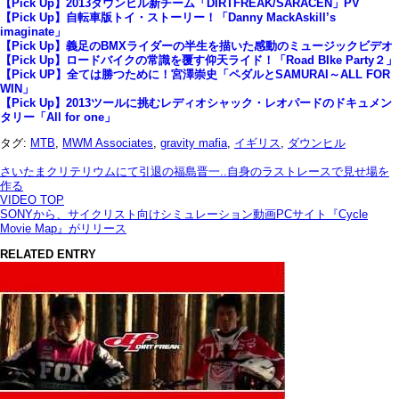
【Pick Up】2013ダウンヒル新チーム「DIRTFREAK/SARACEN」PV
【Pick Up】自転車版トイ・ストーリー！「Danny MackAskill’s
imaginate」
【Pick Up】義足のBMXライダーの半生を描いた感動のミュージックビデオ
【Pick Up】ロードバイクの常識を覆す仰天ライド！「Road BIke Party２」
【Pick UP】全ては勝つために！宮澤崇史「ペダルとSAMURAI～ALL FOR
WIN」
【Pick Up】2013ツールに挑むレディオシャック・レオパードのドキュメン
タリー「All for one」
タグ:
MTB
,
MWM Associates
,
gravity mafia
,
イギリス
,
ダウンヒル
さいたまクリテリウムにて引退の福島晋一..自身のラストレースで見せ場を
作る
VIDEO TOP
SONYから、サイクリスト向けシミュレーション動画PCサイト『Cycle
Movie Map』がリリース
RELATED ENTRY