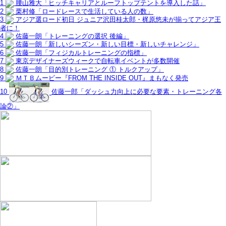
1
腰山雅大「ヒッチキャリアとルーフトップテントを導入した話」
2
栗村修「ロードレースで生活している人の数」
3
アジア選ロード初日 ジュニア沢田桂太郎・梶原悠未が揃ってアジア王
者に！
4
佐藤一朗「トレーニングの選択 後編」
5
佐藤一朗「新しいシーズン・新しい目標・新しいチャレンジ」
6
佐藤一朗「フィジカルトレーニングの指標」
7
東京デザイナーズウィークで自転車イベントが多数開催
8
佐藤一朗「目的別トレーニング ① トルクアップ」
9
ＭＴＢムービー『FROM THE INSIDE OUT』まもなく発売
10
佐藤一郎「ダッシュ力向上に必要な要素・トレーニング各
論②」