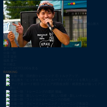
腰山雅大
栗村 修
佐藤一朗
宮澤 崇史
福島 晋一
中川裕之
すべてのCYCLOGを見る
RANKING
1
佐藤一朗「目的別トレーニング ① トルクアップ」
2
腰山雅大「ヒッチキャリアとルーフトップテントを導入した話」
3
アジア選ロード初日 ジュニア沢田桂太郎・梶原悠未が揃ってアジ
ア王者に！
4
佐藤一朗「トレーニングの選択 後編」
5
佐藤一朗「新しいシーズン・新しい目標・新しいチャレンジ」
6
佐藤一朗「フィジカルトレーニングの指標」
7
佐藤一朗「スピードトレーニング・トレーニング各論③」