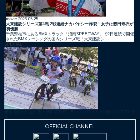
movie
2025.05.25
大東建託シリーズ第4戦 2戦連続ナカバヤシー炸裂！女子は籔田寿衣が
初優勝
千葉県柏市にあるBMXトラック「沼南SPEEDWAY」で2日連続で開催
されたBMXレーシングの国内シリーズ戦「大東建託シ…
SPECIAL
親子で夢中になれる！成長できる！ランニングバイクの魅力って何だろ
う
OFFICIAL CHANNEL