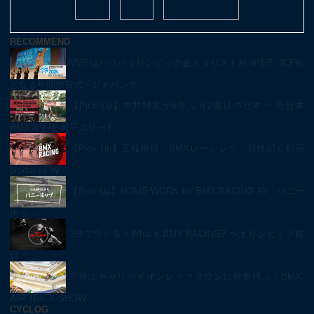
RECOMMEND
MVPはパリパラリンピック金メダリスト杉浦佳子 JCF初
となる年間授賞式「ジャパンサ…
【Pick Up】中井飛馬が5年ぶり2度目の日本一 全日本
BMX選手権 男子エリート…
【Pick Up】五輪種目「BMXレーシング」競技紹介動画
produced by …
【Pick Up】HOME WORK for BMX RACING #9「バニー
ホッ…
3分で分かる！What’s BMX RACING? 〜オリンピック種
目「…
空飛ぶチャリがイオンレイクタウンに興奮呼ぶ！BMX-
AIR TRICK SHOW
CYCLOG