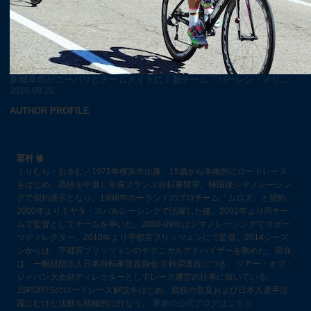
新城幸也がニーバリとチームメイトに！新チーム「バーレン・メリ...
2016.09.20
AUTHOR PROFILE
栗村 修
くりむら・おさむ／1971年横浜市出身。15歳から本格的にロードレース
をはじめ、高校を中退し単身フランス自転車留学。帰国後シマノレーシン
グで契約選手となり、1998年ポーランドのプロチーム「ムロズ」と契約。
2000年よりミヤタ・スバルレーシングで活躍した後、2002年より同チー
ムで監督としてチームを率いた。2008-09年はシマノレーシングでスポー
ツディレクター。2010年より宇都宮ブリッツェンにて監督。2014シーズ
ンからは、宇都宮ブリッツェンのテクニカルアドバイザーを務めた。現在
は、一般財団法人日本自転車普及協会 主幹調査役につき、ツアー・オブ・
ジャパン大会副ディレクターとしてレース運営の仕事に就いている。
JSPORTSのロードレース解説をはじめ、競技の普及および日本人選手活
躍にむけた活動も積極的に行なう。
筆者の公式ブログはこちら