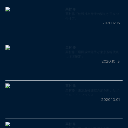
栗村 修
栗村修「他競技出身者の契約が目立つ
今オフ」
2020.12.15
栗村 修
栗村修「増田成幸選手が東京五輪代表
にほぼ確定」
2020.10.13
栗村 修
栗村修「東京五輪開催の扉を開いたツ
ール・ド・フランス」
2020.10.01
栗村 修