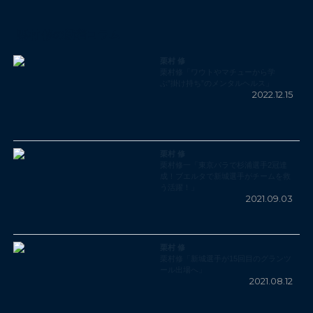
栗村 修の新着コラム
栗村 修
栗村修「ワウトやマチューから学
ぶ”掛け持ち”のメンタルヘルス」
2022.12.15
栗村 修
栗村修一「東京パラで杉浦選手2冠達
成！ブエルタで新城選手がチームを救
う活躍！」
2021.09.03
栗村 修
栗村修「新城選手が15回目のグランツ
ール出場へ」
2021.08.12