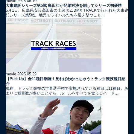
movie
2025.06.10
大東建託シリーズ第5戦 島田壮が兄弟対決を制してシリーズ初優勝
6月1日、広島県安芸高田市の土師ダムBMX TRACKで行われた大東建
託シリーズ第5戦。地元でライバルたちを迎え撃つこと…
movie
2025.05.29
【Pick Up】全11種目網羅！見ればわかっちゃうトラック競技種目紹
介
現在、トラック競技の世界選手権で実施されている種目は11種目。あ
まりに種目数が多いことから、ルールをすべてを覚えるハード…