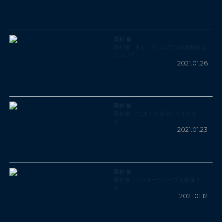
栗村 修
栗村修「トム・デュムランの活動休止
について」
2021.01.26
栗村 修
栗村修「”つよくなる”or ”うまくな
る”」
2021.01.23
栗村 修
栗村修「ハンマーシリーズを検証す
る」
2021.01.12