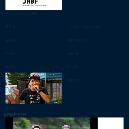
ランニングバイク連盟
栗村 修
シクロチャンネル編集部
福島 晋一
YBP PROJECT
中川裕之
佐藤一朗
橋川健
竹谷 賢二
高木聖雄
腰山雅大
NEW ENTRY