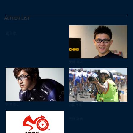
AUTHOR LIST
浅田 顕
安藤 隼人
宮澤 崇史
砂田弓弦
三瓶 将廣