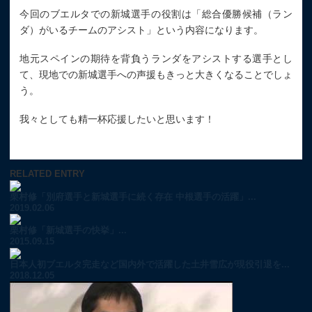
今回のブエルタでの新城選手の役割は「総合優勝候補（ラン
ダ）がいるチームのアシスト」という内容になります。
地元スペインの期待を背負うランダをアシストする選手とし
て、現地での新城選手への声援もきっと大きくなることでしょ
う。
我々としても精一杯応援したいと思います！
RELATED ENTRY
栗村修「別府選手と新城選手に続く存在 中根選手の活躍」...
2019.02.06
栗村修「新城選手の快挙」...
2015.09.15
日本人初ブエルタ完走など国内外で活躍した土井雪広が現役引退を...
2018.12.05