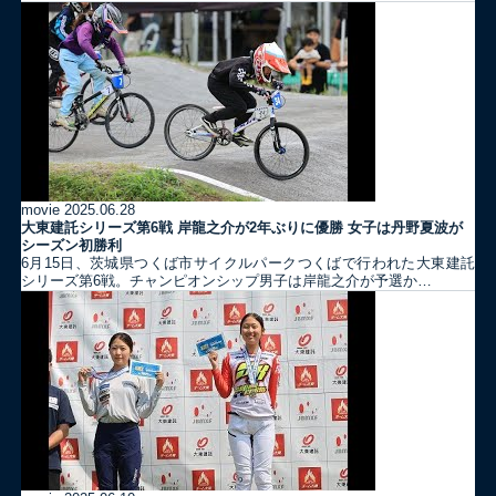
movie
2025.06.28
大東建託シリーズ第6戦 岸龍之介が2年ぶりに優勝 女子は丹野夏波が
シーズン初勝利
6月15日、茨城県つくば市サイクルパークつくばで行われた大東建託
シリーズ第6戦。チャンピオンシップ男子は岸龍之介が予選か…