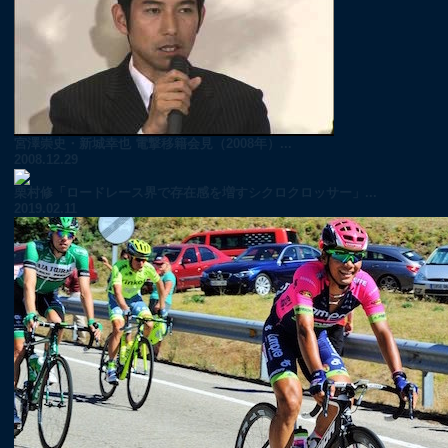
宮澤崇史・新城幸也 電撃移籍会見（2008年）...
2008.12.29
栗村修「ロードレース界で存在感を増すシクロクロッサー」...
2019.02.11