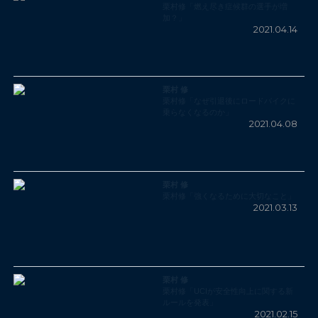
栗村修「燃え尽き症候群の選手が増
加？」
2021.04.14
栗村 修
栗村修「なぜ引退後にロードバイクに
乗らなくなるのか」
2021.04.08
栗村 修
栗村修「強くなるために大切なこと」
2021.03.13
栗村 修
栗村修「UCIが安全性向上に関する新
ルールを発表」
2021.02.15