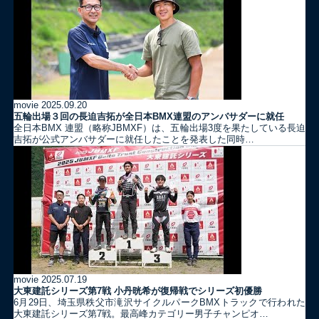
movie
2025.09.20
五輪出場３回の長迫吉拓が全日本BMX連盟のアンバサダーに就任
全日本BMX 連盟（略称JBMXF）は、五輪出場3度を果たしている長迫
吉拓が公式アンバサダーに就任したことを発表した同時…
movie
2025.07.19
大東建託シリーズ第7戦 ⼩丹晄希が復帰戦でシリーズ初優勝
6月29日、埼玉県秩父市滝沢サイクルパークBMXトラックで行われた
大東建託シリーズ第7戦。最高峰カテゴリー男子チャンピオ…