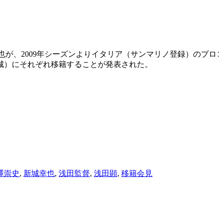
也が、2009年シーズンよりイタリア（サンマリノ登録）のプ
城）にそれぞれ移籍することが発表された。
澤崇史
,
新城幸也
,
浅田監督
,
浅田顕
,
移籍会見