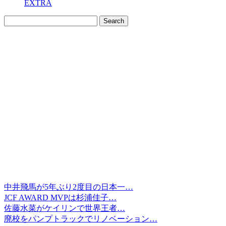
EXTRA
中井飛馬が5年ぶり2度目の日本一…
JCF AWARD MVPは杉浦佳子…
佐藤水菜がケイリンで世界王者…
廃校をパンプトラックでリノベーション…