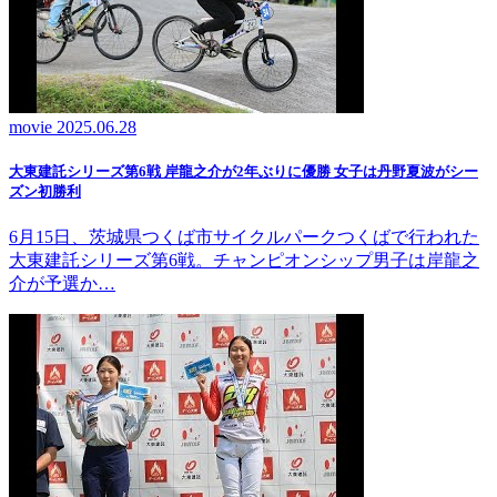
movie
2025.06.28
大東建託シリーズ第6戦 岸龍之介が2年ぶりに優勝 女子は丹野夏波がシー
ズン初勝利
6月15日、茨城県つくば市サイクルパークつくばで行われた
大東建託シリーズ第6戦。チャンピオンシップ男子は岸龍之
介が予選か…