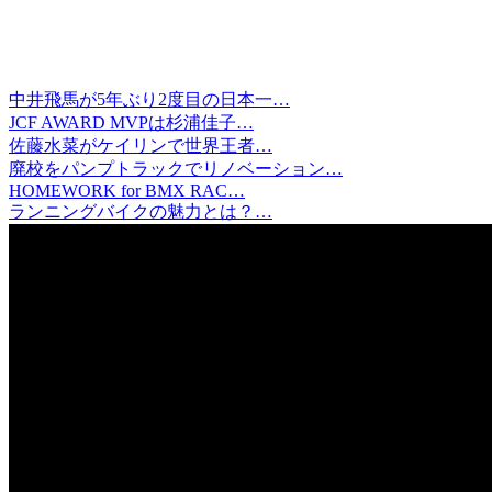
中井飛馬が5年ぶり2度目の日本一…
JCF AWARD MVPは杉浦佳子…
佐藤水菜がケイリンで世界王者…
廃校をパンプトラックでリノベーション…
HOMEWORK for BMX RAC…
ランニングバイクの魅力とは？…