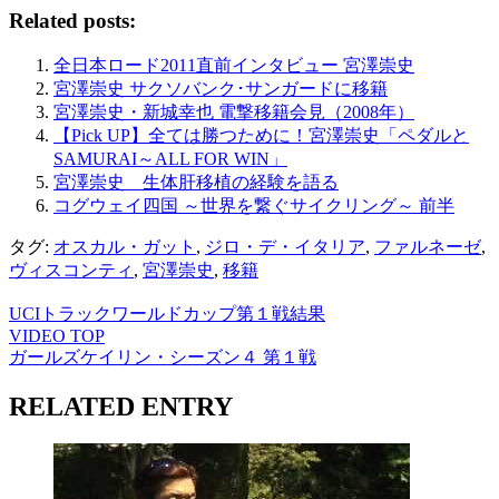
Related posts:
全日本ロード2011直前インタビュー 宮澤崇史
宮澤崇史 サクソバンク･サンガードに移籍
宮澤崇史・新城幸也 電撃移籍会見（2008年）
【Pick UP】全ては勝つために！宮澤崇史「ペダルと
SAMURAI～ALL FOR WIN」
宮澤崇史 生体肝移植の経験を語る
コグウェイ四国 ～世界を繋ぐサイクリング～ 前半
タグ:
オスカル・ガット
,
ジロ・デ・イタリア
,
ファルネーゼ
,
ヴィスコンティ
,
宮澤崇史
,
移籍
UCIトラックワールドカップ第１戦結果
VIDEO TOP
ガールズケイリン・シーズン４ 第１戦
RELATED ENTRY