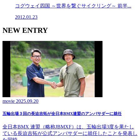
コグウェイ四国 ～世界を繋ぐサイクリング～ 前半...
2012.01.23
NEW ENTRY
movie
2025.09.20
五輪出場３回の長迫吉拓が全日本BMX連盟のアンバサダーに就任
全日本BMX 連盟（略称JBMXF）は、五輪出場3度を果たし
ている長迫吉拓が公式アンバサダーに就任したことを発表し
た同時…