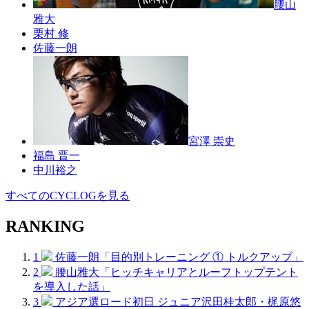
腰山
雅大
栗村 修
佐藤一朗
宮澤 崇史
福島 晋一
中川裕之
すべてのCYCLOGを見る
RANKING
1
佐藤一朗「目的別トレーニング ① トルクアップ」
2
腰山雅大「ヒッチキャリアとルーフトップテント
を導入した話」
3
アジア選ロード初日 ジュニア沢田桂太郎・梶原悠