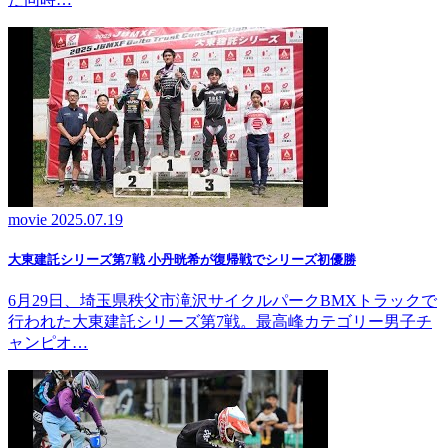
movie
2025.07.19
大東建託シリーズ第7戦 ⼩丹晄希が復帰戦でシリーズ初優勝
6月29日、埼玉県秩父市滝沢サイクルパークBMXトラックで
行われた大東建託シリーズ第7戦。最高峰カテゴリー男子チ
ャンピオ…