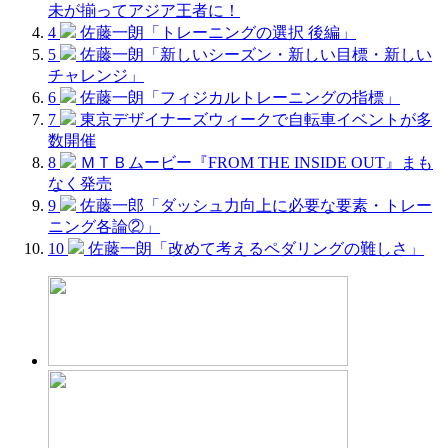
未が揃ってアジア王者に！
4
佐藤一朗「トレーニングの選択 後編」
5
佐藤一朗「新しいシーズン・新しい目標・新しい
チャレンジ」
6
佐藤一朗「フィジカルトレーニングの指標」
7
東京デザイナーズウィークで自転車イベントが多
数開催
8
ＭＴＢムービー『FROM THE INSIDE OUT』まも
なく発売
9
佐藤一郎「ダッシュ力向上に必要な要素・トレー
ニング各論②」
10
佐藤一朗「改めて考えるペダリングの難しさ」