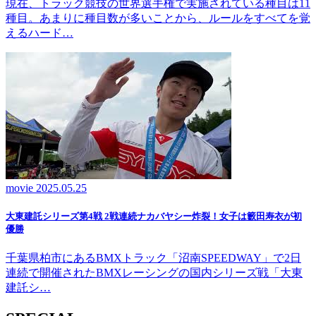
現在、トラック競技の世界選手権で実施されている種目は11
種目。あまりに種目数が多いことから、ルールをすべてを覚
えるハード…
movie
2025.05.25
大東建託シリーズ第4戦 2戦連続ナカバヤシー炸裂！女子は籔田寿衣が初
優勝
千葉県柏市にあるBMXトラック「沼南SPEEDWAY」で2日
連続で開催されたBMXレーシングの国内シリーズ戦「大東
建託シ…