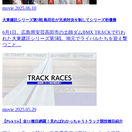
movie
2025.06.10
大東建託シリーズ第5戦 島田壮が兄弟対決を制してシリーズ初優勝
6月1日、広島県安芸高田市の土師ダムBMX TRACKで行わ
れた大東建託シリーズ第5戦。地元でライバルたちを迎え撃
つこと…
movie
2025.05.29
【Pick Up】全11種目網羅！見ればわかっちゃうトラック競技種目紹介