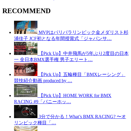
RECOMMEND
MVPはパリパラリンピック金メダリスト杉
浦佳子 JCF初となる年間授賞式「ジャパンサ…
【Pick Up】中井飛馬が5年ぶり2度目の日本
一 全日本BMX選手権 男子エリート…
【Pick Up】五輪種目「BMXレーシング」
競技紹介動画 produced by …
【Pick Up】HOME WORK for BMX
RACING #9「バニーホッ…
3分で分かる！What’s BMX RACING? 〜オ
リンピック種目「…