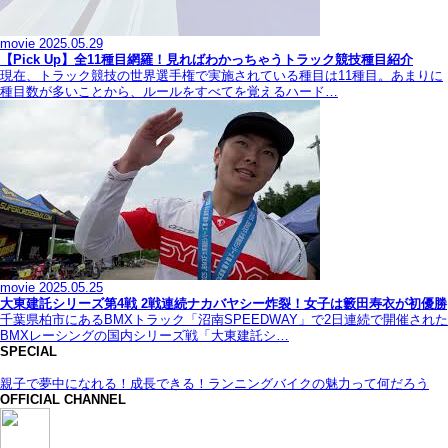
movie
2025.05.29
【Pick Up】全11種目網羅！見ればわかっちゃうトラック競技種目紹介
現在、トラック競技の世界選手権で実施されている種目は11種目。あまりに
種目数が多いことから、ルールをすべてを覚えるハード…
movie
2025.05.25
大東建託シリーズ第4戦 2戦連続ナカバヤシー炸裂！女子は籔田寿衣が初優勝
千葉県柏市にあるBMXトラック「沼南SPEEDWAY」で2日連続で開催された
BMXレーシングの国内シリーズ戦「大東建託シ…
SPECIAL
親子で夢中になれる！成長できる！ランニングバイクの魅力って何だろう
OFFICIAL CHANNEL