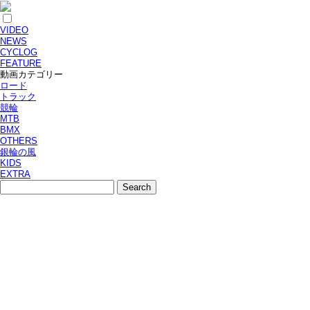
VIDEO
NEWS
CYCLOG
FEATURE
動画カテゴリー
ロード
トラック
競輪
MTB
BMX
OTHERS
銀輪の風
KIDS
EXTRA