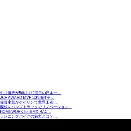
中井飛馬が5年ぶり2度目の日本一…
JCF AWARD MVPは杉浦佳子…
佐藤水菜がケイリンで世界王者…
廃校をパンプトラックでリノベーション…
HOMEWORK for BMX RAC…
ランニングバイクの魅力とは？…