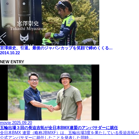
宮澤崇史、引退。最後のジャパンカップを笑顔で締めくくる...
2014.10.22
NEW ENTRY
movie
2025.09.20
五輪出場３回の長迫吉拓が全日本BMX連盟のアンバサダーに就任
全日本BMX 連盟（略称JBMXF）は、五輪出場3度を果たしている長迫吉拓が
公式アンバサダーに就任したことを発表した同時…