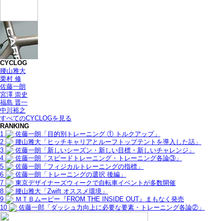
CYCLOG
腰山雅大
栗村 修
佐藤一朗
宮澤 崇史
福島 晋一
中川裕之
すべてのCYCLOGを見る
RANKING
1
佐藤一朗「目的別トレーニング ① トルクアップ」
2
腰山雅大「ヒッチキャリアとルーフトップテントを導入した話」
3
佐藤一朗「新しいシーズン・新しい目標・新しいチャレンジ」
4
佐藤一朗「スピードトレーニング・トレーニング各論③」
5
佐藤一朗「フィジカルトレーニングの指標」
6
佐藤一朗「トレーニングの選択 後編」
7
東京デザイナーズウィークで自転車イベントが多数開催
8
腰山雅大「Zwift オススメ環境」
9
ＭＴＢムービー『FROM THE INSIDE OUT』まもなく発売
10
佐藤一郎「ダッシュ力向上に必要な要素・トレーニング各論②」