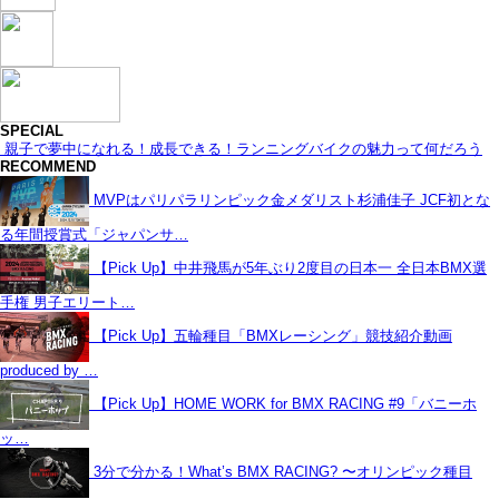
SPECIAL
親子で夢中になれる！成長できる！ランニングバイクの魅力って何だろう
RECOMMEND
MVPはパリパラリンピック金メダリスト杉浦佳子 JCF初とな
る年間授賞式「ジャパンサ…
【Pick Up】中井飛馬が5年ぶり2度目の日本一 全日本BMX選
手権 男子エリート…
【Pick Up】五輪種目「BMXレーシング」競技紹介動画
produced by …
【Pick Up】HOME WORK for BMX RACING #9「バニーホ
ッ…
3分で分かる！What’s BMX RACING? 〜オリンピック種目