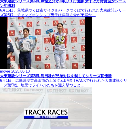
大東建託シリーズ第6戦 岸龍之介が2年ぶりに優勝 女子は丹野夏波がシーズ
ン初勝利
6月15日、茨城県つくば市サイクルパークつくばで行われた大東建託シリー
ズ第6戦。チャンピオンシップ男子は岸龍之介が予選か…
movie
2025.06.10
大東建託シリーズ第5戦 島田壮が兄弟対決を制してシリーズ初優勝
6月1日、広島県安芸高田市の土師ダムBMX TRACKで行われた大東建託シリ
ーズ第5戦。地元でライバルたちを迎え撃つこと…