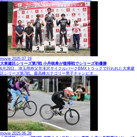
movie
2025.07.19
大東建託シリーズ第7戦 ⼩丹晄希が復帰戦でシリーズ初優勝
6月29日、埼玉県秩父市滝沢サイクルパークBMXトラックで行われた大東建
託シリーズ第7戦。最高峰カテゴリー男子チャンピオ…
movie
2025.06.28