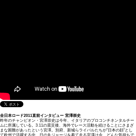
全日本ロード2011直前インタビュー 宮澤崇史
昨年のチャンピオン・宮澤崇史は今年、イタリアのプロコンチネンタルチー
ムに所属している。3.11の震災後、海外でレース活動を続けることにさまざ
まな困難があったという宮澤。別府、新城らライバルたちが”日本の顔”とし
て欧州で活躍する中、日の丸ジャージを着て走る宮澤は今、どんな気持ちで