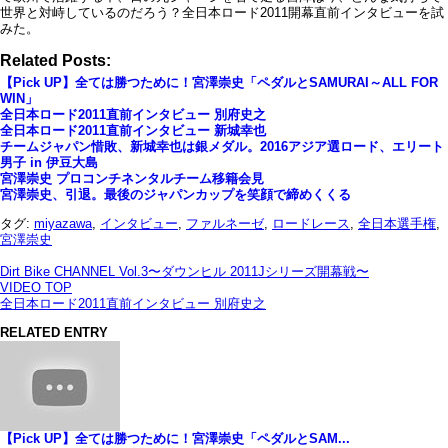
世界と対峙しているのだろう？全日本ロード2011開幕直前インタビューを試
みた。
Related Posts:
【Pick UP】全ては勝つために！宮澤崇史「ペダルとSAMURAI～ALL FOR
WIN」
全日本ロード2011直前インタビュー 別府史之
全日本ロード2011直前インタビュー 新城幸也
チームジャパン惜敗、新城幸也は銀メダル。2016アジア選ロード、エリート
男子 in 伊豆大島
宮澤崇史 プロコンチネンタルチーム移籍会見
宮澤崇史、引退。最後のジャパンカップを笑顔で締めくくる
タグ:
miyazawa
,
インタビュー
,
ファルネーゼ
,
ロードレース
,
全日本選手権
,
宮澤崇史
Dirt Bike CHANNEL Vol.3〜ダウンヒル 2011Jシリーズ開幕戦〜
VIDEO TOP
全日本ロード2011直前インタビュー 別府史之
RELATED ENTRY
【Pick UP】全ては勝つために！宮澤崇史「ペダルとSAM...