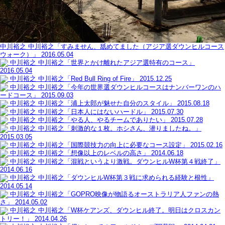
中川裕之
中川裕之「すみません、舐めてました（アジア選ダウンヒルコース
ウォーク）」
2016.05.04
中川裕之
中川裕之「世界とかけ離れたアジア選特有のコース」
2016.05.04
中川裕之
中川裕之「Red Bull Ring of Fire」
2015.12.25
中川裕之
中川裕之「今年の世界選ダウンヒルコースはナンバーワンのハ
ードコース」
2015.09.03
中川裕之
中川裕之「浦上太郎が魅せた自分のスタイル」
2015.08.18
中川裕之
中川裕之「日本人にはないハードル」
2015.07.30
中川裕之
中川裕之「やる人、やるチームでありたい」
2015.07.28
中川裕之
中川裕之「刺激的な１枚。ホシさん、潜りましたね。」
2015.03.05
中川裕之
中川裕之「国際競技力の向上に必要なコース設定」
2015.02.16
中川裕之
中川裕之「想像以上のレベルの高さ」
2014.06.18
中川裕之
中川裕之「混戦というより激戦。ダウンヒルW杯第４戦終了」
2014.06.16
中川裕之
中川裕之「ダウンヒルW杯第３戦に求められる経験と根性」
2014.05.14
中川裕之
中川裕之「GOPRO映像が物語るオーストラリア人ファンの熱
さ」
2014.05.02
中川裕之
中川裕之「W杯ケアンズ、ダウンヒル終了。明日はクロスカン
トリー！」
2014.04.26