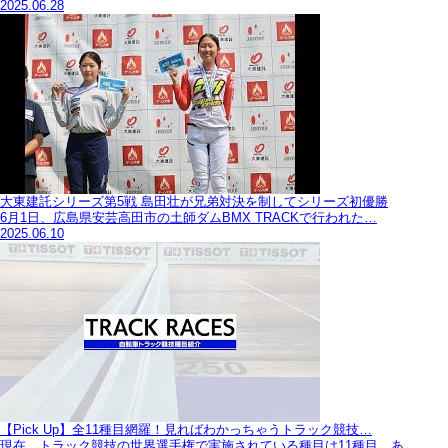
2025.06.28
大東建託シリーズ第5戦 島田壮が兄弟対決を制してシリーズ初優勝
6月1日、広島県安芸高田市の土師ダムBMX TRACKで行われた…
2025.06.10
【Pick Up】全11種目網羅！見ればわかっちゃうトラック競技…
現在、トラック競技の世界選手権で実施されている種目は11種目。あ…