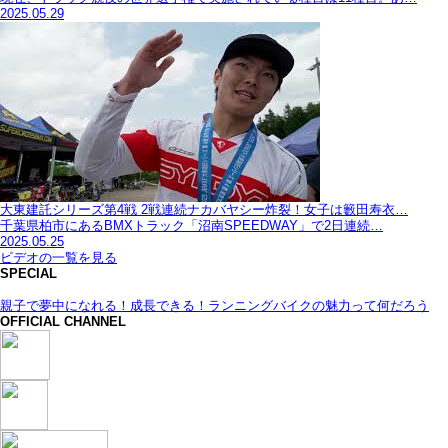
2025.05.29
大東建託シリーズ第4戦 2戦連続ナカバヤシー炸裂！女子は籔田寿衣…
千葉県柏市にあるBMXトラック「沼南SPEEDWAY」で2日連続…
2025.05.25
ビデオの一覧を見る
SPECIAL
親子で夢中になれる！成長できる！ランニングバイクの魅力って何だろう
OFFICIAL CHANNEL