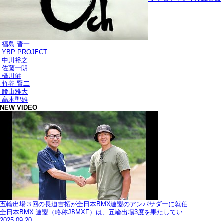
福島 晋一
YBP PROJECT
中川裕之
佐藤一朗
橋川健
竹谷 賢二
腰山雅大
高木聖雄
NEW VIDEO
五輪出場３回の長迫吉拓が全日本BMX連盟のアンバサダーに就任
全日本BMX 連盟（略称JBMXF）は、五輪出場3度を果たしてい…
2025.09.20