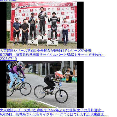
大東建託シリーズ第7戦 ⼩丹晄希が復帰戦でシリーズ初優勝
6月29日、埼玉県秩父市滝沢サイクルパークBMXトラックで行われ…
2025.07.19
大東建託シリーズ第6戦 岸龍之介が2年ぶりに優勝 女子は丹野夏波…
6月15日、茨城県つくば市サイクルパークつくばで行われた大東建託…