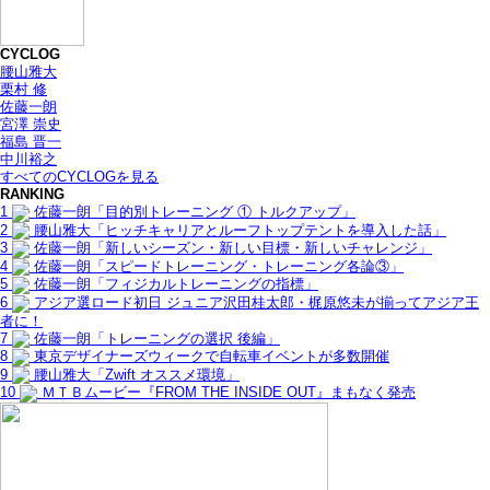
CYCLOG
腰山雅大
栗村 修
佐藤一朗
宮澤 崇史
福島 晋一
中川裕之
すべてのCYCLOGを見る
RANKING
1
佐藤一朗「目的別トレーニング ① トルクアップ」
2
腰山雅大「ヒッチキャリアとルーフトップテントを導入した話」
3
佐藤一朗「新しいシーズン・新しい目標・新しいチャレンジ」
4
佐藤一朗「スピードトレーニング・トレーニング各論③」
5
佐藤一朗「フィジカルトレーニングの指標」
6
アジア選ロード初日 ジュニア沢田桂太郎・梶原悠未が揃ってアジア王
者に！
7
佐藤一朗「トレーニングの選択 後編」
8
東京デザイナーズウィークで自転車イベントが多数開催
9
腰山雅大「Zwift オススメ環境」
10
ＭＴＢムービー『FROM THE INSIDE OUT』まもなく発売