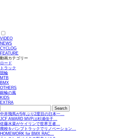
VIDEO
NEWS
CYCLOG
FEATURE
動画カテゴリー
ロード
トラック
競輪
MTB
BMX
OTHERS
銀輪の風
KIDS
EXTRA
中井飛馬が5年ぶり2度目の日本一…
JCF AWARD MVPは杉浦佳子…
佐藤水菜がケイリンで世界王者…
廃校をパンプトラックでリノベーション…
HOMEWORK for BMX RAC…