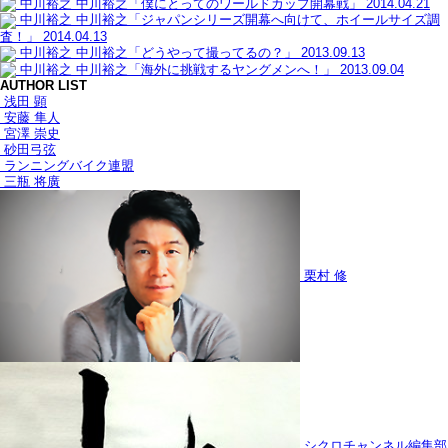
中川裕之
中川裕之「僕にとってのワールドカップ開幕戦」
2014.04.21
中川裕之
中川裕之「ジャパンシリーズ開幕へ向けて、ホイールサイズ調
査！」
2014.04.13
中川裕之
中川裕之「どうやって撮ってるの？」
2013.09.13
中川裕之
中川裕之「海外に挑戦するヤングメンへ！」
2013.09.04
AUTHOR LIST
浅田 顕
安藤 隼人
宮澤 崇史
砂田弓弦
ランニングバイク連盟
三瓶 将廣
栗村 修
シクロチャンネル編集部