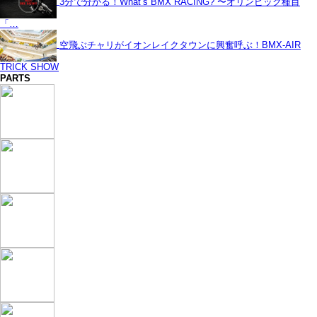
3分で分かる！What’s BMX RACING? 〜オリンピック種目
「…
空飛ぶチャリがイオンレイクタウンに興奮呼ぶ！BMX-AIR
TRICK SHOW
PARTS