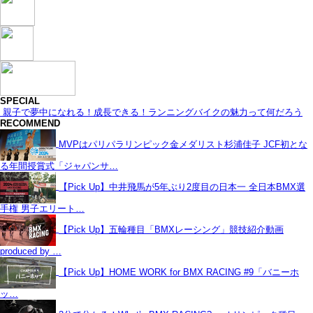
SPECIAL
親子で夢中になれる！成長できる！ランニングバイクの魅力って何だろう
RECOMMEND
MVPはパリパラリンピック金メダリスト杉浦佳子 JCF初とな
る年間授賞式「ジャパンサ…
【Pick Up】中井飛馬が5年ぶり2度目の日本一 全日本BMX選
手権 男子エリート…
【Pick Up】五輪種目「BMXレーシング」競技紹介動画
produced by …
【Pick Up】HOME WORK for BMX RACING #9「バニーホ
ッ…