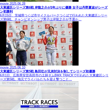
movie
2025.06.28
大東建託シリーズ第6戦 岸龍之介が2年ぶりに優勝 女子は丹野夏波がシーズ
ン初勝利
6月15日、茨城県つくば市サイクルパークつくばで行われた大東建託シリー
ズ第6戦。チャンピオンシップ男子は岸龍之介が予選か…
movie
2025.06.10
大東建託シリーズ第5戦 島田壮が兄弟対決を制してシリーズ初優勝
6月1日、広島県安芸高田市の土師ダムBMX TRACKで行われた大東建託シリ
ーズ第5戦。地元でライバルたちを迎え撃つこと…