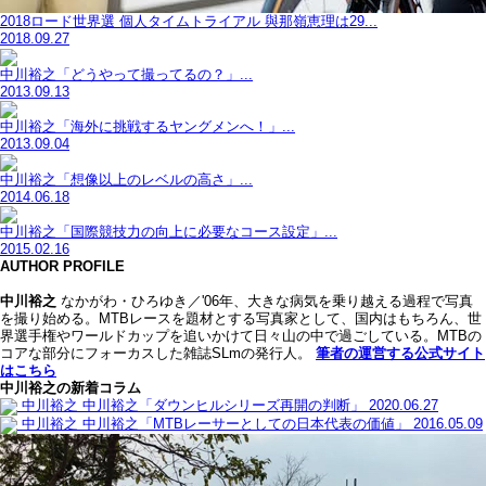
2018ロード世界選 個人タイムトライアル 與那嶺恵理は29...
2018.09.27
中川裕之「どうやって撮ってるの？」...
2013.09.13
中川裕之「海外に挑戦するヤングメンへ！」...
2013.09.04
中川裕之「想像以上のレベルの高さ」...
2014.06.18
中川裕之「国際競技力の向上に必要なコース設定」...
2015.02.16
AUTHOR PROFILE
中川裕之
なかがわ・ひろゆき／'06年、大きな病気を乗り越える過程で写真
を撮り始める。MTBレースを題材とする写真家として、国内はもちろん、世
界選手権やワールドカップを追いかけて日々山の中で過ごしている。MTBの
コアな部分にフォーカスした雑誌SLmの発行人。
筆者の運営する公式サイト
はこちら
中川裕之の新着コラム
中川裕之
中川裕之「ダウンヒルシリーズ再開の判断」
2020.06.27
中川裕之
中川裕之「MTBレーサーとしての日本代表の価値」
2016.05.09