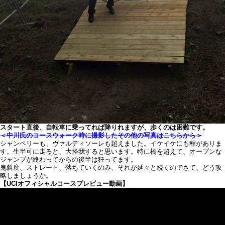
スタート直後、自転車に乗ってれば降りれますが、歩くのは困難です。
＜中川氏のコースウォーク時に撮影したその他の写真はこちらから＞
シャンペリーも、ヴァルディソーレも超えました。イケイケにも程がありま
す。生半可に走ると、大怪我すると思います。特に橋を超えて、オープンな
ジャンプが終わってからの後半は狂ってます。
鬼斜度、ストレート、落ちていくのみ、それが延々と続くのでさて、どう攻
略しましょうか。
【UCIオフィシャルコースプレビュー動画】