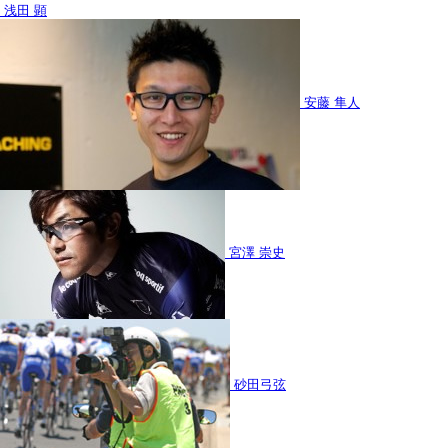
浅田 顕
安藤 隼人
宮澤 崇史
砂田弓弦