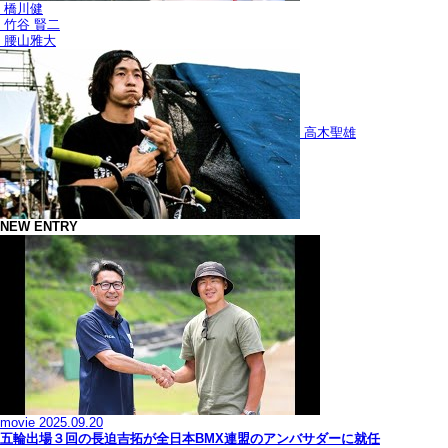
橋川健
竹谷 賢二
腰山雅大
高木聖雄
NEW ENTRY
movie
2025.09.20
五輪出場３回の長迫吉拓が全日本BMX連盟のアンバサダーに就任