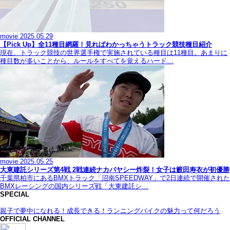
movie
2025.05.29
【Pick Up】全11種目網羅！見ればわかっちゃうトラック競技種目紹介
現在、トラック競技の世界選手権で実施されている種目は11種目。あまりに
種目数が多いことから、ルールをすべてを覚えるハード…
movie
2025.05.25
大東建託シリーズ第4戦 2戦連続ナカバヤシー炸裂！女子は籔田寿衣が初優勝
千葉県柏市にあるBMXトラック「沼南SPEEDWAY」で2日連続で開催された
BMXレーシングの国内シリーズ戦「大東建託シ…
SPECIAL
親子で夢中になれる！成長できる！ランニングバイクの魅力って何だろう
OFFICIAL CHANNEL