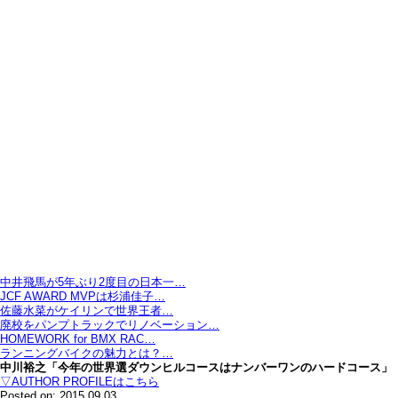
中井飛馬が5年ぶり2度目の日本一…
JCF AWARD MVPは杉浦佳子…
佐藤水菜がケイリンで世界王者…
廃校をパンプトラックでリノベーション…
HOMEWORK for BMX RAC…
ランニングバイクの魅力とは？…
中川裕之「今年の世界選ダウンヒルコースはナンバーワンのハードコース」
▽AUTHOR PROFILEはこちら
Posted on: 2015.09.03