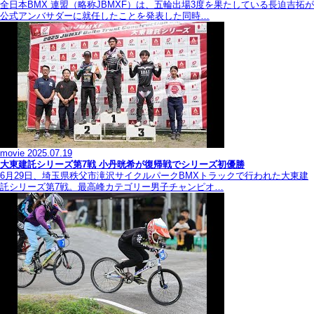
全日本BMX 連盟（略称JBMXF）は、五輪出場3度を果たしている長迫吉拓が
公式アンバサダーに就任したことを発表した同時…
movie
2025.07.19
大東建託シリーズ第7戦 ⼩丹晄希が復帰戦でシリーズ初優勝
6月29日、埼玉県秩父市滝沢サイクルパークBMXトラックで行われた大東建
託シリーズ第7戦。最高峰カテゴリー男子チャンピオ…