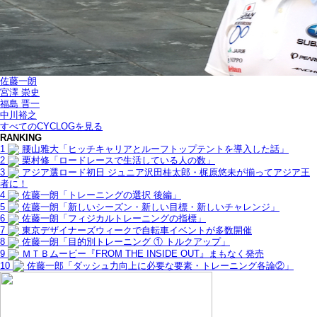
佐藤一朗
宮澤 崇史
福島 晋一
中川裕之
すべてのCYCLOGを見る
RANKING
1
腰山雅大「ヒッチキャリアとルーフトップテントを導入した話」
2
栗村修「ロードレースで生活している人の数」
3
アジア選ロード初日 ジュニア沢田桂太郎・梶原悠未が揃ってアジア王
者に！
4
佐藤一朗「トレーニングの選択 後編」
5
佐藤一朗「新しいシーズン・新しい目標・新しいチャレンジ」
6
佐藤一朗「フィジカルトレーニングの指標」
7
東京デザイナーズウィークで自転車イベントが多数開催
8
佐藤一朗「目的別トレーニング ① トルクアップ」
9
ＭＴＢムービー『FROM THE INSIDE OUT』まもなく発売
10
佐藤一郎「ダッシュ力向上に必要な要素・トレーニング各論②」