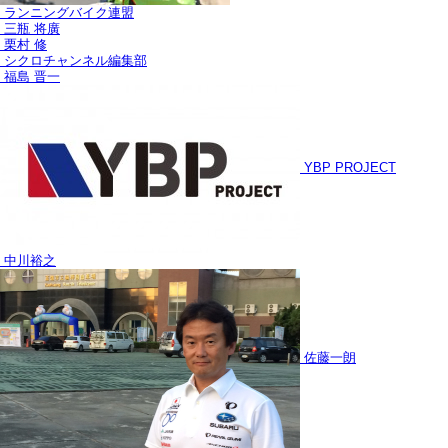
ランニングバイク連盟
三瓶 将廣
栗村 修
シクロチャンネル編集部
福島 晋一
YBP PROJECT
中川裕之
佐藤一朗