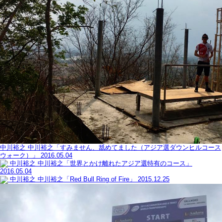
中川裕之
中川裕之「すみません、舐めてました（アジア選ダウンヒルコース
ウォーク）」
2016.05.04
中川裕之
中川裕之「世界とかけ離れたアジア選特有のコース」
2016.05.04
中川裕之
中川裕之「Red Bull Ring of Fire」
2015.12.25