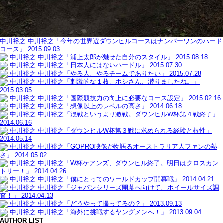
中川裕之
中川裕之「今年の世界選ダウンヒルコースはナンバーワンのハード
コース」
2015.09.03
中川裕之
中川裕之「浦上太郎が魅せた自分のスタイル」
2015.08.18
中川裕之
中川裕之「日本人にはないハードル」
2015.07.30
中川裕之
中川裕之「やる人、やるチームでありたい」
2015.07.28
中川裕之
中川裕之「刺激的な１枚。ホシさん、潜りましたね。」
2015.03.05
中川裕之
中川裕之「国際競技力の向上に必要なコース設定」
2015.02.16
中川裕之
中川裕之「想像以上のレベルの高さ」
2014.06.18
中川裕之
中川裕之「混戦というより激戦。ダウンヒルW杯第４戦終了」
2014.06.16
中川裕之
中川裕之「ダウンヒルW杯第３戦に求められる経験と根性」
2014.05.14
中川裕之
中川裕之「GOPRO映像が物語るオーストラリア人ファンの熱
さ」
2014.05.02
中川裕之
中川裕之「W杯ケアンズ、ダウンヒル終了。明日はクロスカン
トリー！」
2014.04.26
中川裕之
中川裕之「僕にとってのワールドカップ開幕戦」
2014.04.21
中川裕之
中川裕之「ジャパンシリーズ開幕へ向けて、ホイールサイズ調
査！」
2014.04.13
中川裕之
中川裕之「どうやって撮ってるの？」
2013.09.13
中川裕之
中川裕之「海外に挑戦するヤングメンへ！」
2013.09.04
AUTHOR LIST