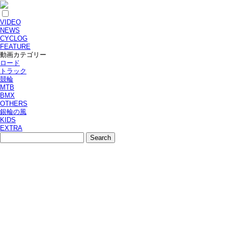
VIDEO
NEWS
CYCLOG
FEATURE
動画カテゴリー
ロード
トラック
競輪
MTB
BMX
OTHERS
銀輪の風
KIDS
EXTRA