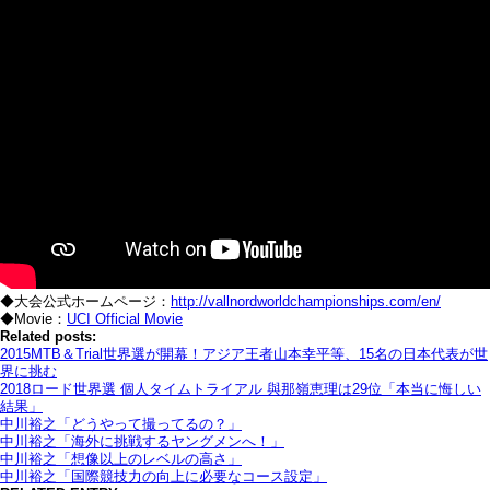
◆大会公式ホームページ：
http://vallnordworldchampionships.com/en/
◆Movie：
UCI Official Movie
Related posts:
2015MTB＆Trial世界選が開幕！アジア王者山本幸平等、15名の日本代表が世
界に挑む
2018ロード世界選 個人タイムトライアル 與那嶺恵理は29位「本当に悔しい
結果」
中川裕之「どうやって撮ってるの？」
中川裕之「海外に挑戦するヤングメンへ！」
中川裕之「想像以上のレベルの高さ」
中川裕之「国際競技力の向上に必要なコース設定」