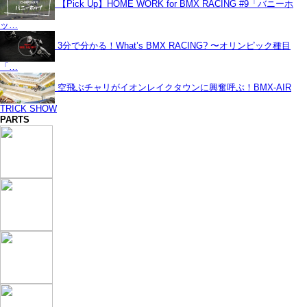
【Pick Up】HOME WORK for BMX RACING #9「バニーホ
ッ…
3分で分かる！What’s BMX RACING? 〜オリンピック種目
「…
空飛ぶチャリがイオンレイクタウンに興奮呼ぶ！BMX-AIR
TRICK SHOW
PARTS