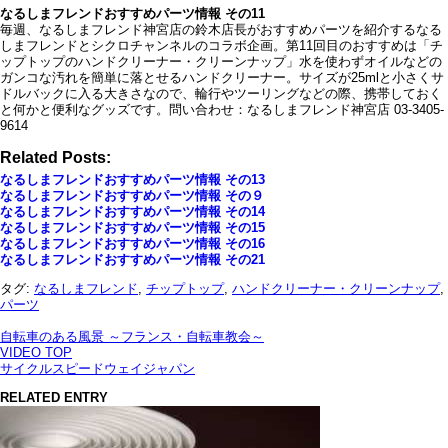
なるしまフレンドおすすめパーツ情報 その11
毎週、なるしまフレンド神宮店の鈴木店長がおすすめパーツを紹介するなる
しまフレンドとシクロチャンネルのコラボ企画。第11回目のおすすめは「チ
ップトップのハンドクリーナー・クリーンナップ」水を使わずオイルなどの
ガンコな汚れを簡単に落とせるハンドクリーナー。サイズが25mlと小さくサ
ドルバックに入る大きさなので、輪行やツーリングなどの際、携帯しておく
と何かと便利なグッズです。問い合わせ：なるしまフレンド神宮店 03-3405-
9614
Related Posts:
なるしまフレンドおすすめパーツ情報 その13
なるしまフレンドおすすめパーツ情報 その９
なるしまフレンドおすすめパーツ情報 その14
なるしまフレンドおすすめパーツ情報 その15
なるしまフレンドおすすめパーツ情報 その16
なるしまフレンドおすすめパーツ情報 その21
タグ:
なるしまフレンド
,
チップトップ
,
ハンドクリーナー・クリーンナップ
,
パーツ
自転車のある風景 ～フランス・自転車教会～
VIDEO TOP
サイクルスピードウェイジャパン
RELATED ENTRY