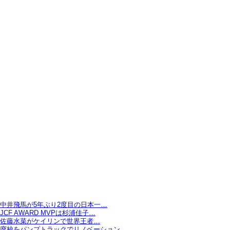
中井飛馬が5年ぶり2度目の日本一…
JCF AWARD MVPは杉浦佳子…
佐藤水菜がケイリンで世界王者…
廃校をパンプトラックでリノベーション…