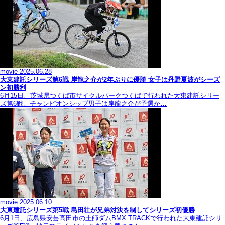
movie
2025.06.28
大東建託シリーズ第6戦 岸龍之介が2年ぶりに優勝 女子は丹野夏波がシーズ
ン初勝利
6月15日、茨城県つくば市サイクルパークつくばで行われた大東建託シリー
ズ第6戦。チャンピオンシップ男子は岸龍之介が予選か…
movie
2025.06.10
大東建託シリーズ第5戦 島田壮が兄弟対決を制してシリーズ初優勝
6月1日、広島県安芸高田市の土師ダムBMX TRACKで行われた大東建託シリ