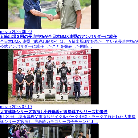
movie
2025.09.20
五輪出場３回の長迫吉拓が全日本BMX連盟のアンバサダーに就任
全日本BMX 連盟（略称JBMXF）は、五輪出場3度を果たしている長迫吉拓が
公式アンバサダーに就任したことを発表した同時…
movie
2025.07.19
大東建託シリーズ第7戦 ⼩丹晄希が復帰戦でシリーズ初優勝
6月29日、埼玉県秩父市滝沢サイクルパークBMXトラックで行われた大東建
託シリーズ第7戦。最高峰カテゴリー男子チャンピオ…