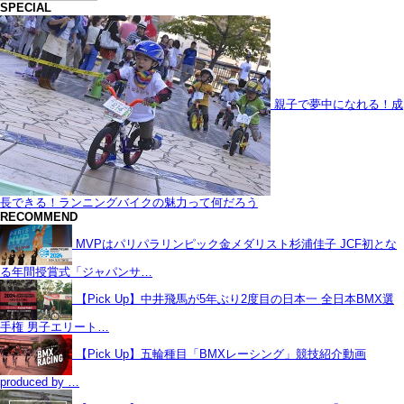
SPECIAL
親子で夢中になれる！成
長できる！ランニングバイクの魅力って何だろう
RECOMMEND
MVPはパリパラリンピック金メダリスト杉浦佳子 JCF初とな
る年間授賞式「ジャパンサ…
【Pick Up】中井飛馬が5年ぶり2度目の日本一 全日本BMX選
手権 男子エリート…
【Pick Up】五輪種目「BMXレーシング」競技紹介動画
produced by …