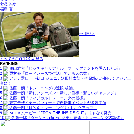
宮澤 崇史
福島 晋一
中川裕之
すべてのCYCLOGを見る
RANKING
1
腰山雅大「ヒッチキャリアとルーフトップテントを導入した話」
2
栗村修「ロードレースで生活している人の数」
3
アジア選ロード初日 ジュニア沢田桂太郎・梶原悠未が揃ってアジア王
者に！
4
佐藤一朗「トレーニングの選択 後編」
5
佐藤一朗「新しいシーズン・新しい目標・新しいチャレンジ」
6
佐藤一朗「フィジカルトレーニングの指標」
7
東京デザイナーズウィークで自転車イベントが多数開催
8
佐藤一朗「目的別トレーニング ① トルクアップ」
9
ＭＴＢムービー『FROM THE INSIDE OUT』まもなく発売
10
佐藤一郎「ダッシュ力向上に必要な要素・トレーニング各論②」