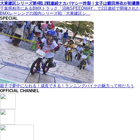
大東建託シリーズ第4戦 2戦連続ナカバヤシー炸裂！女子は籔田寿衣が初優勝
千葉県柏市にあるBMXトラック「沼南SPEEDWAY」で2日連続で開催された
BMXレーシングの国内シリーズ戦「大東建託シ…
SPECIAL
親子で夢中になれる！成長できる！ランニングバイクの魅力って何だろう
OFFICIAL CHANNEL