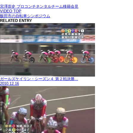
宮澤崇史 プロコンチネンタルチーム移籍会見
VIDEO TOP
飯田市の自転車シンポジウム
RELATED ENTRY
ガールズケイリン・シーズン４ 第２戦決勝...
2010.12.16