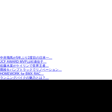
中井飛馬が5年ぶり2度目の日本一…
JCF AWARD MVPは杉浦佳子…
佐藤水菜がケイリンで世界王者…
廃校をパンプトラックでリノベーション…
HOMEWORK for BMX RAC…
ランニングバイクの魅力とは？…