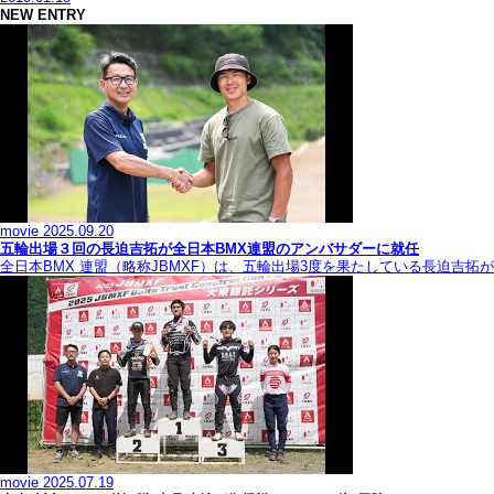
NEW ENTRY
movie
2025.09.20
五輪出場３回の長迫吉拓が全日本BMX連盟のアンバサダーに就任
全日本BMX 連盟（略称JBMXF）は、五輪出場3度を果たしている長迫吉
movie
2025.07.19