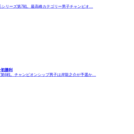
託シリーズ第7戦。最高峰カテゴリー男子チャンピオ…
ン初勝利
ズ第6戦。チャンピオンシップ男子は岸龍之介が予選か…