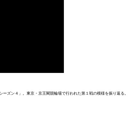
ン・シーズン４」。東京・京王閣競輪場で行われた第１戦の模様を振り返る。