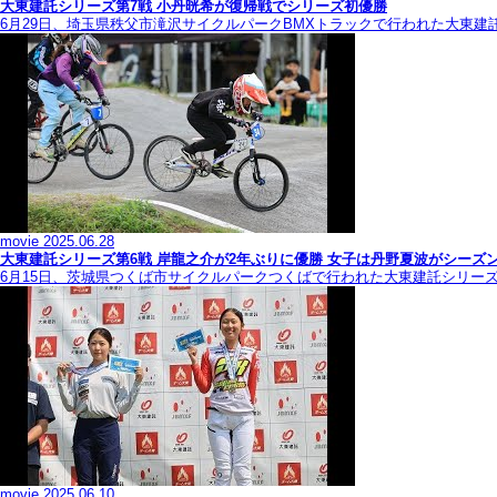
大東建託シリーズ第7戦 ⼩丹晄希が復帰戦でシリーズ初優勝
6月29日、埼玉県秩父市滝沢サイクルパークBMXトラックで行われた大東建
movie
2025.06.28
大東建託シリーズ第6戦 岸龍之介が2年ぶりに優勝 女子は丹野夏波がシーズ
6月15日、茨城県つくば市サイクルパークつくばで行われた大東建託シリー
movie
2025.06.10