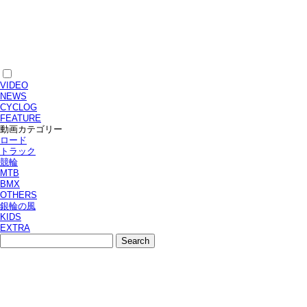
VIDEO
NEWS
CYCLOG
FEATURE
動画カテゴリー
ロード
トラック
競輪
MTB
BMX
OTHERS
銀輪の風
KIDS
EXTRA