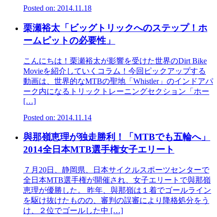
Posted on: 2014.11.18
栗瀬裕太「ビッグトリックへのステップ！ホ
ームピットの必要性」
こんにちは！栗瀬裕太が影響を受けた世界のDirt Bike
Movieを紹介していくコラム！今回ピックアップする
動画は、世界的なMTBの聖地「Whistler」のインドアパ
ーク内になるトリックトレーニングセクション「ホー
[…]
Posted on: 2014.11.14
與那嶺恵理が独走勝利！「MTBでも五輪へ」
2014全日本MTB選手権女子エリート
７月20日、静岡県、日本サイクルスポーツセンターで
全日本MTB選手権が開催され、女子エリートで與那嶺
恵理が優勝した。 昨年、與那嶺は１着でゴールライン
を駆け抜けたものの、審判の誤審により降格処分をう
け、２位でゴールした中 […]