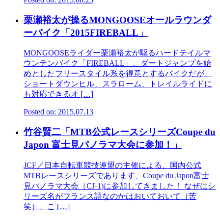
栗瀬裕太が操るMONGOOSEオールラウンダ
ーバイク「2015FIREBALL」
MONGOOSEライダー栗瀬裕太が駆るハードテイルマ
ウンテンバイク「FIREBA­LL」。ダートジャンプを始
めとしたフリースタイル系を得意とするバイクだが、
ショートダ­ウンヒル、スラローム、トレイルライドに
も対応できるオ […]
Posted on: 2015.07.13
竹谷賢二「MTB公式レースシリーズCoupe du
Japon 富士見パノラマ大会に参加！」
JCF／日本自転車競技連盟の主催による、国内公式
MTBレースシリーズであります、Coupe du Japon富士
見パノラマ大会（CJ-1)に参加してきました！ なぜにシ
リーズ名がフランス語なのかはおいておいて（苦
笑）、こ […]