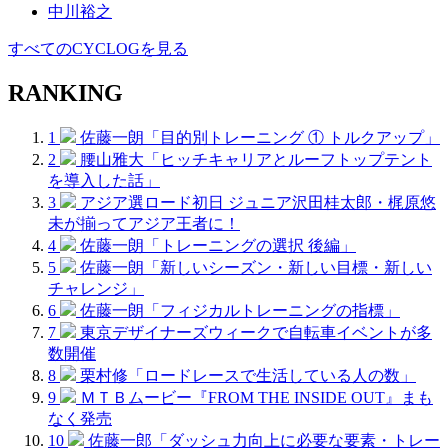
中川裕之
すべてのCYCLOGを見る
RANKING
1
佐藤一朗「目的別トレーニング ① トルクアップ」
2
腰山雅大「ヒッチキャリアとルーフトップテント
を導入した話」
3
アジア選ロード初日 ジュニア沢田桂太郎・梶原悠
未が揃ってアジア王者に！
4
佐藤一朗「トレーニングの選択 後編」
5
佐藤一朗「新しいシーズン・新しい目標・新しい
チャレンジ」
6
佐藤一朗「フィジカルトレーニングの指標」
7
東京デザイナーズウィークで自転車イベントが多
数開催
8
栗村修「ロードレースで生活している人の数」
9
ＭＴＢムービー『FROM THE INSIDE OUT』まも
なく発売
10
佐藤一郎「ダッシュ力向上に必要な要素・トレー