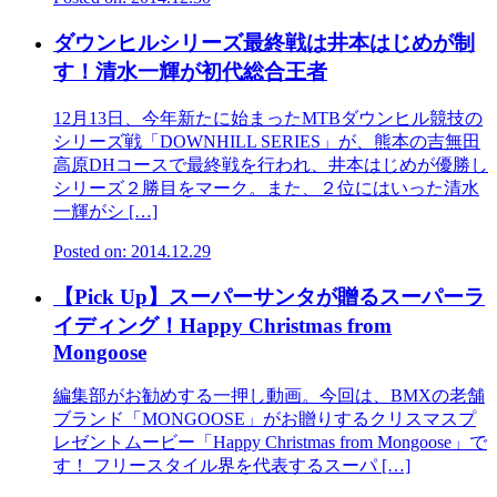
ダウンヒルシリーズ最終戦は井本はじめが制
す！清水一輝が初代総合王者
12月13日、今年新たに始まったMTBダウンヒル競技の
シリーズ戦「DOWNHILL SERIES」が、熊本の吉無田
高原DHコースで最終戦を行われ、井本はじめが優勝し
シリーズ２勝目をマーク。また、２位にはいった清水
一輝がシ […]
Posted on: 2014.12.29
【Pick Up】スーパーサンタが贈るスーパーラ
イディング！Happy Christmas from
Mongoose
編集部がお勧めする一押し動画。今回は、BMXの老舗
ブランド「MONGOOSE」がお贈りするクリスマスプ
レゼントムービー「Happy Christmas from Mongoose」で
す！ フリースタイル界を代表するスーパ […]