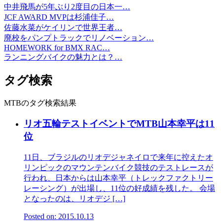
中井飛馬が5年ぶり2度目の日本一…
JCF AWARD MVPは杉浦佳子…
佐藤水菜がケイリンで世界王者…
廃校をパンプトラックでリノベーション…
HOMEWORK for BMX RAC…
ランニングバイクの魅力とは？…
タグ検索
MTBのタグ検索結果
リオ五輪テストイベントでMTB山本幸平は11
位
11日、ブラジルのリオデジャネイロで来年に控えたオ
リンピックのマウンテンバイク競技のテストレースが
行われ、日本からは山本幸平（トレックファクトリー
レーシング）が出場し、11位の好成績を残した。 会場
となったのは、リオデジ […]
Posted on: 2015.10.13