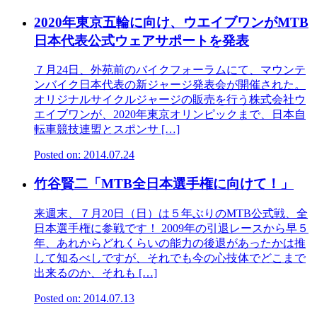
2020年東京五輪に向け、ウエイブワンがMTB
日本代表公式ウェアサポートを発表
７月24日、外苑前のバイクフォーラムにて、マウンテ
ンバイク日本代表の新ジャージ発表会が開催された。
オリジナルサイクルジャージの販売を行う株式会社ウ
エイブワンが、2020年東京オリンピックまで、日本自
転車競技連盟とスポンサ […]
Posted on: 2014.07.24
竹谷賢二「MTB全日本選手権に向けて！」
来週末、７月20日（日）は５年ぶりのMTB公式戦、全
日本選手権に参戦です！ 2009年の引退レースから早５
年、あれからどれくらいの能力の後退があったかは推
して知るべしですが、それでも今の心技体でどこまで
出来るのか、それも […]
Posted on: 2014.07.13