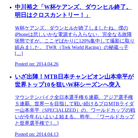
中川裕之「W杯ケアンズ、ダウンヒル終了。
明日はクロスカントリー！」
Ｗ杯ケアンズ、ダウンヒルが終了しましたね。僕の
iPhoneは悲しいかな電源すら入らない、完全なる故障
状態ですが、ここぞばかりに120%集中して撮影に取り
組みました。 TWR（Trek World Racing）の秘蔵っ子
[…]
Posted on: 2014.04.26
いざ出陣！MTB日本チャンピオン山本幸平が
世界トップ10を狙いW杯シーズンへ突入
マウンテンバイク全日本選手権６連覇、アジア選手権
５連覇。世界一を目指して戦い続けるプロMTBライダ
ー山本幸平（SPECIALIZED）の、ワールドカップの戦
いが今年もいよいよ始まる。 昨年、「ワールドカップ
と世界選手権で […]
Posted on: 2014.04.13