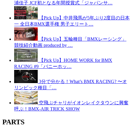
浦佳子 JCF初となる年間授賞式「ジャパンサ…
【Pick Up】中井飛馬が5年ぶり2度目の日本
一 全日本BMX選手権 男子エリート…
【Pick Up】五輪種目「BMXレーシング」
競技紹介動画 produced by …
【Pick Up】HOME WORK for BMX
RACING #9「バニーホッ…
3分で分かる！What’s BMX RACING? 〜オ
リンピック種目「…
空飛ぶチャリがイオンレイクタウンに興奮
呼ぶ！BMX-AIR TRICK SHOW
PARTS