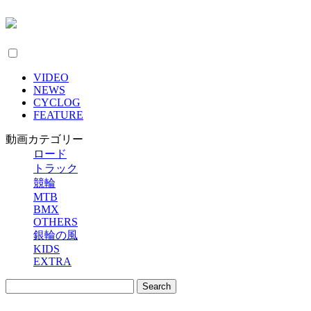
VIDEO
NEWS
CYCLOG
FEATURE
動画カテゴリー
ロード
トラック
競輪
MTB
BMX
OTHERS
銀輪の風
KIDS
EXTRA