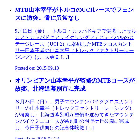
MTB山本幸平がトルコのUCIレースでフェン
スに激突。骨に異常なし
9月11日（金）、トルコ・カッパドキアで開幕したサル
カノ・カッパドキアサイクリングフェスティバルのス
テージレース（UCI 2）に参戦したMTBクロスカント
リー日本王者の山本幸平（トレックファクトリーレー
シング）は、大会２ […]
Posted on: 2015.09.13
オリンピアン山本幸平が監修のMTBコースが
故郷、北海道幕別市に完成
８月23日（日）、男子マウンテンバイククロスカント
リーの山本幸平（トレックファクトリーレーシング）
が考案し、北海道幕別町が整備を進めてきたマウンテ
ンバイクミニコースが幕別町の明野ケ丘公園に完成
し、今日子供向けの記念体験教 […]
Posted on: 2015.08.23