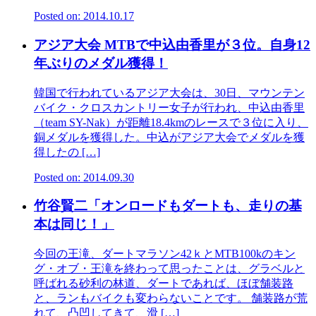
Posted on: 2014.10.17
アジア大会 MTBで中込由香里が３位。自身12
年ぶりのメダル獲得！
韓国で行われているアジア大会は、30日、マウンテン
バイク・クロスカントリー女子が行われ、中込由香里
（team SY-Nak）が距離18.4kmのレースで３位に入り、
銅メダルを獲得した。中込がアジア大会でメダルを獲
得したの […]
Posted on: 2014.09.30
竹谷賢二「オンロードもダートも、走りの基
本は同じ！」
今回の王滝、ダートマラソン42ｋとMTB100kのキン
グ・オブ・王滝を終わって思ったことは、グラベルと
呼ばれる砂利の林道、ダートであれば、ほぼ舗装路
と、ランもバイクも変わらないことです。 舗装路が荒
れて、凸凹してきて、滑 […]