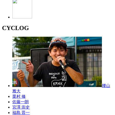
CYCLOG
腰山
雅大
栗村 修
佐藤一朗
宮澤 崇史
福島 晋一