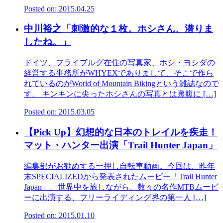
Posted on: 2015.04.25
中川裕之「刺激的な１枚。ホシさん、潜りま
したね。」
ドイツ、フライブルグ在住の写真家、ホシ・ヨシダの
経営する事務所がWHYEXでありまして、そこで作ら
れているのがWorld of Mountain Bikingという雑誌なので
す。 キンキンに尖ったホシさんの写真とは裏腹に […]
Posted on: 2015.03.05
【Pick Up】幻想的な日本のトレイルを疾走！
マット・ハンター出演「Trail Hunter Japan」
編集部がお勧めする一押し自転車動画。今回は、昨年
末SPECIALIZEDから発表されたムービー「Trail Hunter
Japan」。世界中を旅しながら、数々の名作MTBムービ
ーに出演する、フリーライディング界の第一人 […]
Posted on: 2015.01.10