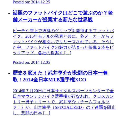
Posted on: 2014.12.25
話題のファットバイクはどこで遊ぶのか？老
舗メーカーが提案する新たな世界観
ビーチや雪上で抜群のグリップを発揮するファットバ
イク。2015年モデルの発表と共に、各メーカーからフ
ァットバイクが相次いでリリースされている。そうし
た中、ファットバイクの魅力が詰まった映像２本をピ
ックアップ。各社の提案す […]
Posted on: 2014.12.05
歴史を変えた！武井亨介が悲願の日本一奪
取！2014全日本MTB選手権XCO
2014年７月20日に日本サイクルスポーツセンターで全
日本マウンテンバイク選手権が行なわれ、クロスカン
トリー男子エリートで、武井亨介（チームフォルツ
ァ！）が、山本幸平（SPECIALIZED）の７連覇を阻止
し、悲願の日本 […]