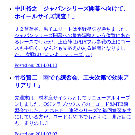
中川裕之「ジャパンシリーズ開幕へ向けて、
ホイールサイズ調査！」
Ｊ２菖蒲谷、男子エリートは平野星矢が勝ちました。
ジャパンシリーズ開幕への最終調整という位置にあた
るレースでしたが、上位陣はほぼフル参戦の上にコー
スも手強く、なんとも見応えのある展開となりまし
た。 次戦はいよいよＪシリーズ […]
Posted on: 2014.04.13
竹谷賢二「雨でも練習会、工夫次第で効果ア
リアリ！」
先週末は、材木座サイクルとしてリニューアルオープ
ンしました、OSJクラブハウスでの、ロード&MTB練
習会でした。 どちらも、連続シリーズで毎回練習を共
にしている方が、ロードもMTBでもともに、見た目に
も、走りの […]
Posted on: 2014.03.03