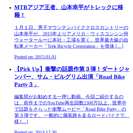
MTBアジア王者、山本幸平がトレックに移
籍！
１月１日、男子マウンテンバイククロスカントリーの
山本幸平が、2015年よりアメリカ・ウィスコンシン州
ウォータールーに本社・工場を置く、世界最大級の自
転車メーカー「Trek Bicycle Corporation」を母体 […]
Posted on: 2015.01.01
【Pick Up】衝撃の話題作第３弾！ダートジャ
ンパー、サム・ピルグリム出演「Road Bike
Party３」
編集部がお勧めする一押し動画。今回ご紹介するの
は、前作までのYouTube再生回数2300万以上、世界中
で話題をさらった衝撃ムービー「Road Bike Party」の
第３弾です。 一般的に舗装路を走るロードバイクで、
様 […]
Posted on: 2014.12.30