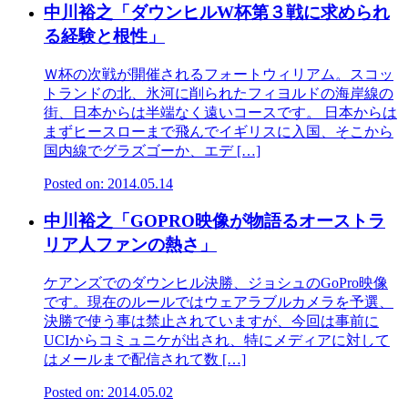
中川裕之「ダウンヒルW杯第３戦に求められ
る経験と根性」
Ｗ杯の次戦が開催されるフォートウィリアム。スコッ
トランドの北、氷河に削られたフィヨルドの海岸線の
街、日本からは半端なく遠いコースです。 日本からは
まずヒースローまで飛んでイギリスに入国、そこから
国内線でグラズゴーか、エデ […]
Posted on: 2014.05.14
中川裕之「GOPRO映像が物語るオーストラ
リア人ファンの熱さ」
ケアンズでのダウンヒル決勝、ジョシュのGoPro映像
です。現在のルールではウェアラブルカメラを予選、
決勝で使う事は禁止されていますが、今回は事前に
UCIからコミュニケが出され、特にメディアに対して
はメールまで配信されて数 […]
Posted on: 2014.05.02