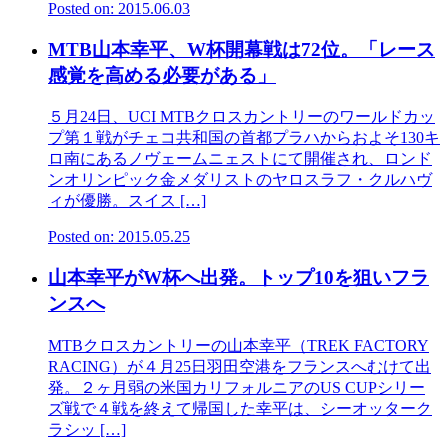
Posted on: 2015.06.03
MTB山本幸平、W杯開幕戦は72位。「レース
感覚を高める必要がある」
５月24日、UCI MTBクロスカントリーのワールドカッ
プ第１戦がチェコ共和国の首都プラハからおよそ130キ
ロ南にあるノヴェームニェストにて開催され、ロンド
ンオリンピック金メダリストのヤロスラフ・クルハヴ
ィが優勝。スイス […]
Posted on: 2015.05.25
山本幸平がW杯へ出発。トップ10を狙いフラ
ンスへ
MTBクロスカントリーの山本幸平（TREK FACTORY
RACING）が４月25日羽田空港をフランスへむけて出
発。２ヶ月弱の米国カリフォルニアのUS CUPシリー
ズ戦で４戦を終えて帰国した幸平は、シーオッターク
ラシッ […]