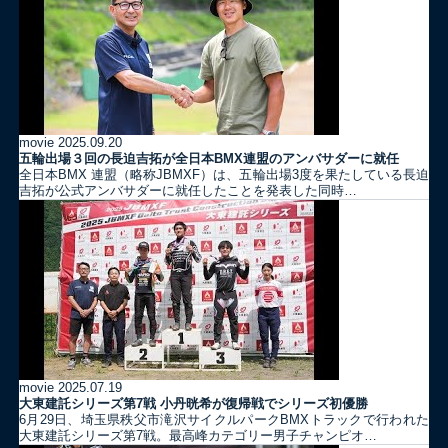
movie
2025.09.20
五輪出場３回の長迫吉拓が全日本BMX連盟のアンバサダーに就任
全日本BMX 連盟（略称JBMXF）は、五輪出場3度を果たしている長迫
吉拓が公式アンバサダーに就任したことを発表した同時…
movie
2025.07.19
大東建託シリーズ第7戦 ⼩丹晄希が復帰戦でシリーズ初優勝
6月29日、埼玉県秩父市滝沢サイクルパークBMXトラックで行われた
大東建託シリーズ第7戦。最高峰カテゴリー男子チャンピオ…