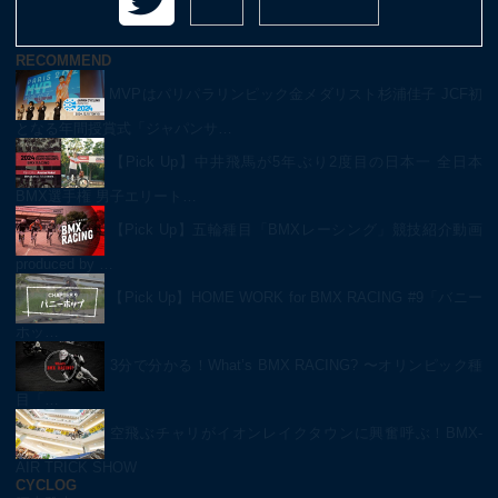
RECOMMEND
MVPはパリパラリンピック金メダリスト杉浦佳子 JCF初
となる年間授賞式「ジャパンサ…
【Pick Up】中井飛馬が5年ぶり2度目の日本一 全日本
BMX選手権 男子エリート…
【Pick Up】五輪種目「BMXレーシング」競技紹介動画
produced by …
【Pick Up】HOME WORK for BMX RACING #9「バニー
ホッ…
3分で分かる！What’s BMX RACING? 〜オリンピック種
目「…
空飛ぶチャリがイオンレイクタウンに興奮呼ぶ！BMX-
AIR TRICK SHOW
CYCLOG