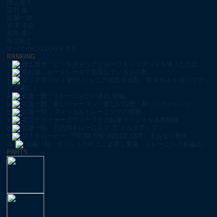
腰山雅大
栗村 修
佐藤一朗
宮澤 崇史
福島 晋一
中川裕之
すべてのCYCLOGを見る
RANKING
1
腰山雅大「ヒッチキャリアとルーフトップテントを導入した話」
2
栗村修「ロードレースで生活している人の数」
3
アジア選ロード初日 ジュニア沢田桂太郎・梶原悠未が揃ってアジ
ア王者に！
4
佐藤一朗「トレーニングの選択 後編」
5
佐藤一朗「新しいシーズン・新しい目標・新しいチャレンジ」
6
佐藤一朗「フィジカルトレーニングの指標」
7
東京デザイナーズウィークで自転車イベントが多数開催
8
佐藤一朗「目的別トレーニング ① トルクアップ」
9
ＭＴＢムービー『FROM THE INSIDE OUT』まもなく発売
10
佐藤一郎「ダッシュ力向上に必要な要素・トレーニング各論②」
PARTS