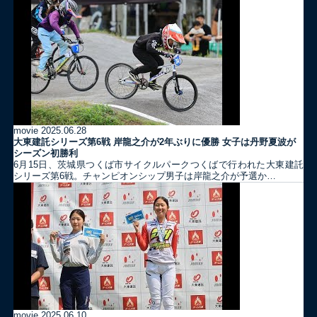
movie
2025.06.28
大東建託シリーズ第6戦 岸龍之介が2年ぶりに優勝 女子は丹野夏波が
シーズン初勝利
6月15日、茨城県つくば市サイクルパークつくばで行われた大東建託
シリーズ第6戦。チャンピオンシップ男子は岸龍之介が予選か…
movie
2025.06.10