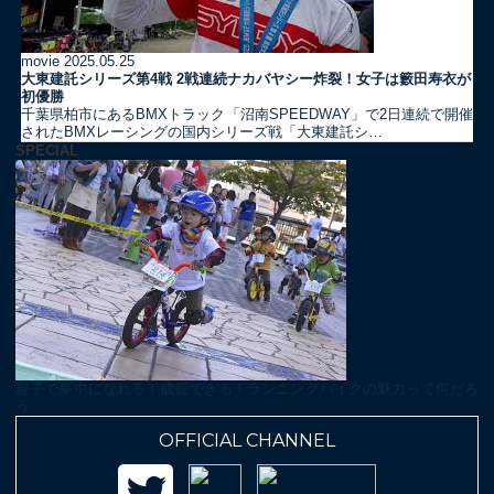
movie
2025.05.25
大東建託シリーズ第4戦 2戦連続ナカバヤシー炸裂！女子は籔田寿衣が
初優勝
千葉県柏市にあるBMXトラック「沼南SPEEDWAY」で2日連続で開催
されたBMXレーシングの国内シリーズ戦「大東建託シ…
SPECIAL
親子で夢中になれる！成長できる！ランニングバイクの魅力って何だろ
う
OFFICIAL CHANNEL