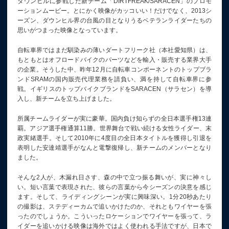
ダウンヒルに参戦した新チーム「DIRTFREAK/SARACEN」のプロモ
ーションムービー。とにかく映像がカッコいい！だけでなく、2013シ
ーズン、ダウンヒル界の台風の目となりうるベテランライダーたちの
思いがつまった映像となっています。
自転車界ではまだ馴染みの薄いダートフリーク社（本社愛知県）は、
もともとはオフロードバイクのパーツなどを輸入・販売する業界大手
の企業。そうした中、昨年12月に自転車コンポーネントのトップブラ
ンドSRAMの国内販売代理業務を請負い、満を持して自転車界に参
戦。イギリスのトップバイクブランドをSARACEN（サラセン）を導
入し、新チームを立ち上げました。
所属チームライダーが実に豪華。国内負け知らずの全日本選手権13連
覇。アジア選手権通算11勝。世界舞台で戦い続ける女性ライダー、末
政実緒選手。そして2010年に4度目の全日本タイトルを獲得し引退を
表明した安達靖選手がなんと電撃復帰し、新チームのメンバーとなり
ました。
そんな2人が、木漏れ日さす、森の中で立つ振る舞いが、実に神々し
い。短い言葉で表現された、彼らの言葉から今シーズンの決意を感じ
ます。そして、ライディングシーンが実に興味深い。1分20秒あたり
の撮影は、ステディーカムで追いかけたのか、それともワイヤーを張
ったのでしょうか。こういったロケーションでワイヤーを張って、ラ
イダーを追いかける映像は海外ではよく使われる手法ですが、日本で