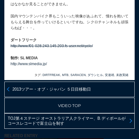
はなかなか見ることができません。
国内マウンテンバイク界もこういった映像があふれて、憧れを抱いて
もらえる舞台を作っていけるといいですね。シクロチャンネルも頑張
らねば・・・。
ダートフリーク
http://www.f01-028.243.145.203.fs-user.net/cycle/
制作: SL MEDIA
http://www.slmedia.jp/
タグ:
DIRTFREAK
,
MTB
,
SARACEN
,
ダウンヒル
,
安達靖
,
末政実緒
2013ツアー・オブ・ジャパン ５日目移動日
VIDEO TOP
TOJ第４ステージ オーストラリア人クライマー、B.ディボールが
コースレコードで富士山を制す
RELATED ENTRY