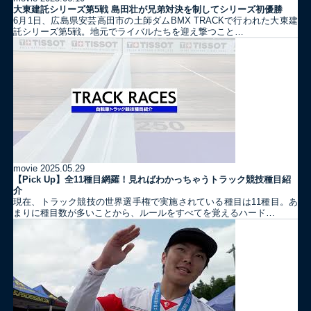
大東建託シリーズ第5戦 島田壮が兄弟対決を制してシリーズ初優勝
6月1日、広島県安芸高田市の土師ダムBMX TRACKで行われた大東建
託シリーズ第5戦。地元でライバルたちを迎え撃つこと…
movie
2025.05.29
【Pick Up】全11種目網羅！見ればわかっちゃうトラック競技種目紹
介
現在、トラック競技の世界選手権で実施されている種目は11種目。あ
まりに種目数が多いことから、ルールをすべてを覚えるハード…