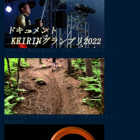
【Pick Up】新王者 脇本雄太「五輪のリベンジを果たすこ...
2023.01.17
【Pick UP】タダ者ではない美女？ついつい見とれてしまう...
2013.10.27