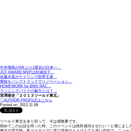
中井飛馬が5年ぶり2度目の日本一…
JCF AWARD MVPは杉浦佳子…
佐藤水菜がケイリンで世界王者…
廃校をパンプトラックでリノベーション…
HOMEWORK for BMX RAC…
ランニングバイクの魅力とは？…
宮澤崇史「２０１３ツールド東北」
▽AUTHOR PROFILEはこちら
Posted on: 2013.11.08
ツールド東北を走り切って、今は感無量です。
初めてこのお話を伺った時、このイベントは絶対成功させたい！と感じまし
東北の震災時 私はイタリアに居て現地の人とはとても遠い存在で、ニュー