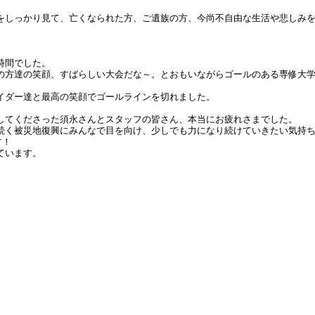
をしっかり見て、亡くなられた方、ご遺族の方、今尚不自由な生活や悲しみ
時間でした。
の方達の笑顔、すばらしい大会だな～。とおもいながらゴールのある専修大
イダー達と最高の笑顔でゴールラインを切れました。
してくださった須永さんとスタッフの皆さん、本当にお疲れさまでした。
続く被災地復興にみんなで目を向け、少しでも力になり続けていきたい気持
す！
ています。