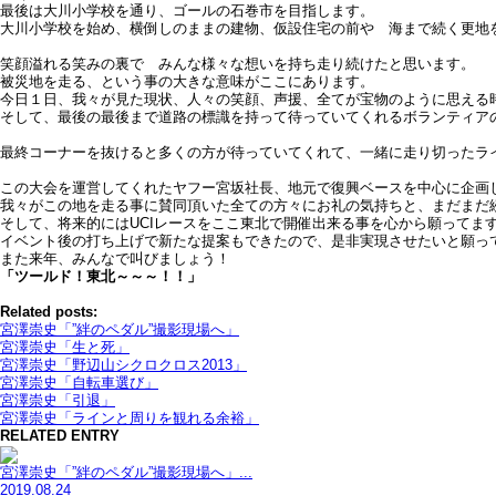
最後は大川小学校を通り、ゴールの石巻市を目指します。
大川小学校を始め、横倒しのままの建物、仮設住宅の前や 海まで続く更地
笑顔溢れる笑みの裏で みんな様々な想いを持ち走り続けたと思います。
被災地を走る、という事の大きな意味がここにあります。
今日１日、我々が見た現状、人々の笑顔、声援、全てが宝物のように思える
そして、最後の最後まで道路の標識を持って待っていてくれるボランティア
最終コーナーを抜けると多くの方が待っていてくれて、一緒に走り切ったラ
この大会を運営してくれたヤフー宮坂社長、地元で復興ベースを中心に企画
我々がこの地を走る事に賛同頂いた全ての方々にお礼の気持ちと、まだまだ
そして、将来的にはUCIレースをここ東北で開催出来る事を心から願ってま
イベント後の打ち上げで新たな提案もできたので、是非実現させたいと願っ
また来年、みんなで叫びましょう！
「ツールド！東北～～～！！」
Related posts:
宮澤崇史「”絆のペダル”撮影現場へ」
宮澤崇史「生と死」
宮澤崇史「野辺山シクロクロス2013」
宮澤崇史「自転車選び」
宮澤崇史「引退」
宮澤崇史「ラインと周りを観れる余裕」
RELATED ENTRY
宮澤崇史「”絆のペダル”撮影現場へ」...
2019.08.24