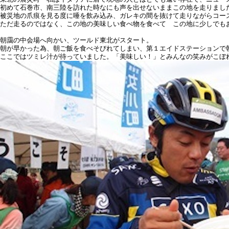
初めて石巻市、南三陸を訪れた時なにも声を出せないままこの地を走りまし
被災地の爪痕を見る度に唾を飲み込み、ガレキの間を抜けて走りながらコー
ただ走るのではなく、この地の美味しい食べ物を食べて この地に少しでも
朝靄の中会場へ向かい、ツールド東北がスタート。
朝が早かった為、朝ご飯を食べそびれてしまい、第１エイドステーションで
ここではツミレ汁が待っていました。「美味しい！」とみんなの笑みがこぼ