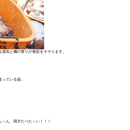
る湯気と磯の香りが食欲をそそります。
送っている姿。
ん～ん、両方たべた～い！！！