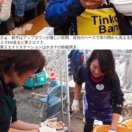
さぁ、前半はアップダウンが激しい区間、自分のペースで木の間から見える
２０km走ると第２エイド。
第２エイドステーションはホタテの鉄板焼き。