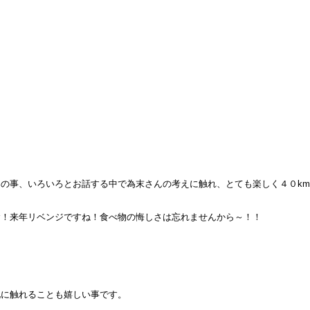
の事、いろいろとお話する中で為末さんの考えに触れ、とても楽しく４０km
念！来年リベンジですね！食べ物の悔しさは忘れませんから～！！
化に触れることも嬉しい事です。