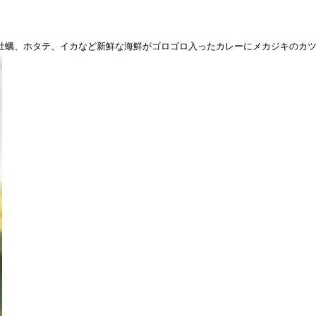
牡蠣、ホタテ、イカなど新鮮な海鮮がゴロゴロ入ったカレーにメカジキのカ