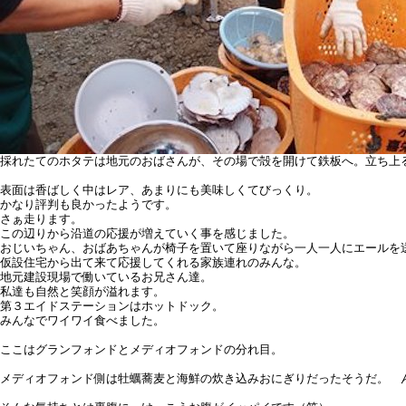
採れたてのホタテは地元のおばさんが、その場で殻を開けて鉄板へ。立ち上
表面は香ばしく中はレア、あまりにも美味しくてびっくり。
かなり評判も良かったようです。
さぁ走ります。
この辺りから沿道の応援が増えていく事を感じました。
おじいちゃん、おばあちゃんが椅子を置いて座りながら一人一人にエールを
仮設住宅から出て来て応援してくれる家族連れのみんな。
地元建設現場で働いているお兄さん達。
私達も自然と笑顔が溢れます。
第３エイドステーションはホットドック。
みんなでワイワイ食べました。
ここはグランフォンドとメディオフォンドの分れ目。
メディオフォンド側は牡蠣蕎麦と海鮮の炊き込みおにぎりだったそうだ。 