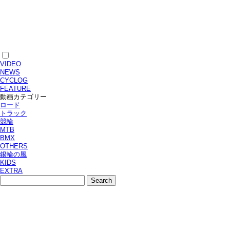
VIDEO
NEWS
CYCLOG
FEATURE
動画カテゴリー
ロード
トラック
競輪
MTB
BMX
OTHERS
銀輪の風
KIDS
EXTRA