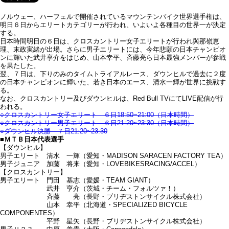
ノルウェー、ハーフェルで開催されているマウンテンバイク世界選手権は、
明日６日からエリートカテゴリーが行われ、いよいよ各種目の世界一が決定
する。
日本時間明日の６日は、クロスカントリー女子エリートが行われ與那嶺恵
理、末政実緒が出場。さらに男子エリートには、今年悲願の日本チャンピオ
ンに輝いた武井享介をはじめ、山本幸平、斉藤亮ら日本最強メンバーが参戦
を果たした。
翌、７日は、下りのみのタイムトライアルレース、ダウンヒルで過去に２度
の日本チャンピオンに輝いた、若き日本のエース、清水一輝が世界に挑戦す
る。
なお、クロスカントリー及びダウンヒルは、Red Bull TVにてLIVE配信が行
われる。
○クロスカントリー女子エリート ６日18:50~21:00（日本時間）
○クロスカントリー男子エリート ６日21:20~23:30（日本時間）
○ダウンヒル決勝 ７日21:20~23:30
■ＭＴＢ日本代表選手
【ダウンヒル】
男子エリート 清水 一輝（愛知・MADISON SARACEN FACTORY TEA）
男子ジュニア 加藤 将来（愛知・LOVEBIKESRACING/ACCEL）
【クロスカントリー】
男子エリート 門田 基志（愛媛・TEAM GIANT）
武井 亨介（茨城・チーム・フォルツァ！）
斉藤 亮（長野・ブリヂストンサイクル株式会社）
山本 幸平（北海道・SPECIALIZED BICYCLE
COMPONENTES）
平野 星矢（長野・ブリヂストンサイクル株式会社）