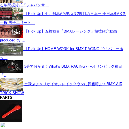
る年間授賞式「ジャパンサ…
【Pick Up】中井飛馬が5年ぶり2度目の日本一 全日本BMX選
手権 男子エリート…
【Pick Up】五輪種目「BMXレーシング」競技紹介動画
produced by …
【Pick Up】HOME WORK for BMX RACING #9「バニーホ
ッ…
3分で分かる！What’s BMX RACING? 〜オリンピック種目
「…
空飛ぶチャリがイオンレイクタウンに興奮呼ぶ！BMX-AIR
TRICK SHOW
PARTS