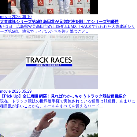
movie
2025.06.10
大東建託シリーズ第5戦 島田壮が兄弟対決を制してシリーズ初優勝
6月1日、広島県安芸高田市の土師ダムBMX TRACKで行われた大東建託シリ
ーズ第5戦。地元でライバルたちを迎え撃つこと…
movie
2025.05.29
【Pick Up】全11種目網羅！見ればわかっちゃうトラック競技種目紹介
現在、トラック競技の世界選手権で実施されている種目は11種目。あまりに
種目数が多いことから、ルールをすべてを覚えるハード…