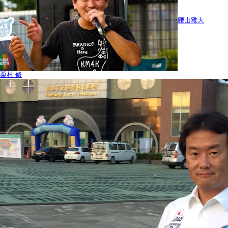
腰山雅大
栗村 修