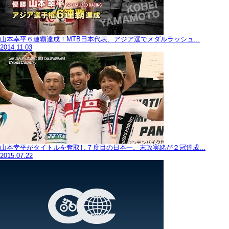
山本幸平６連覇達成！MTB日本代表、アジア選でメダルラッシュ...
2014.11.03
山本幸平がタイトルを奪取し７度目の日本一。末政実緒が２冠達成...
2015.07.22