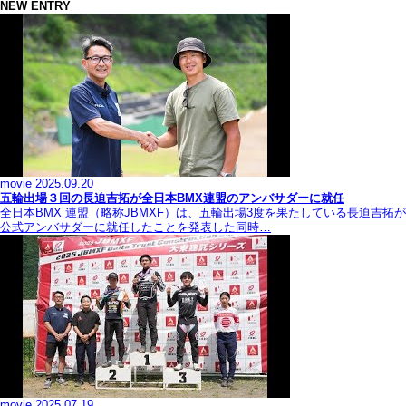
NEW ENTRY
movie
2025.09.20
五輪出場３回の長迫吉拓が全日本BMX連盟のアンバサダーに就任
全日本BMX 連盟（略称JBMXF）は、五輪出場3度を果たしている長迫吉拓が
公式アンバサダーに就任したことを発表した同時…
movie
2025.07.19