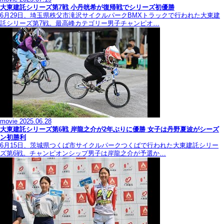
大東建託シリーズ第7戦 ⼩丹晄希が復帰戦でシリーズ初優勝
6月29日、埼玉県秩父市滝沢サイクルパークBMXトラックで行われた大東建
託シリーズ第7戦。最高峰カテゴリー男子チャンピオ…
movie
2025.06.28
大東建託シリーズ第6戦 岸龍之介が2年ぶりに優勝 女子は丹野夏波がシーズ
ン初勝利
6月15日、茨城県つくば市サイクルパークつくばで行われた大東建託シリー
ズ第6戦。チャンピオンシップ男子は岸龍之介が予選か…