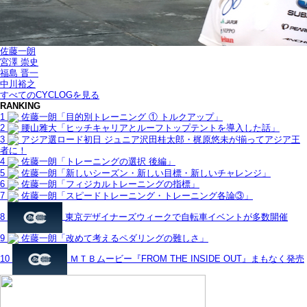
佐藤一朗
宮澤 崇史
福島 晋一
中川裕之
すべてのCYCLOGを見る
RANKING
1
佐藤一朗「目的別トレーニング ① トルクアップ」
2
腰山雅大「ヒッチキャリアとルーフトップテントを導入した話」
3
アジア選ロード初日 ジュニア沢田桂太郎・梶原悠未が揃ってアジア王
者に！
4
佐藤一朗「トレーニングの選択 後編」
5
佐藤一朗「新しいシーズン・新しい目標・新しいチャレンジ」
6
佐藤一朗「フィジカルトレーニングの指標」
7
佐藤一朗「スピードトレーニング・トレーニング各論③」
8
東京デザイナーズウィークで自転車イベントが多数開催
9
佐藤一朗「改めて考えるペダリングの難しさ」
10
ＭＴＢムービー『FROM THE INSIDE OUT』まもなく発売