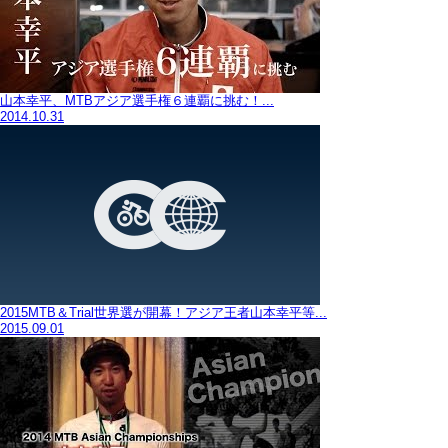
山本幸平、MTBアジア選手権６連覇に挑む！...
2014.10.31
2015MTB＆Trial世界選が開幕！アジア王者山本幸平等...
2015.09.01