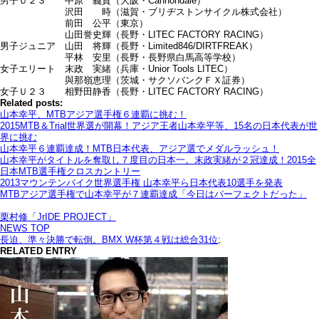
男子Ｕ２３ 中原 義貴（大阪・Cannondale）
沢田 時（滋賀・ブリヂストンサイクル株式会社）
前田 公平（東京）
山田誉史輝（長野・LITEC FACTORY RACING）
男子ジュニア 山田 将輝（長野・Limited846/DIRTFREAK）
平林 安里（長野・長野県白馬高等学校）
女子エリート 末政 実緒（兵庫・Unior Tools LITEC）
與那嶺恵理（茨城・サクソバンクＦＸ証券）
女子Ｕ２３ 相野田静香（長野・LITEC FACTORY RACING）
Related posts:
山本幸平、MTBアジア選手権６連覇に挑む！
2015MTB＆Trial世界選が開幕！アジア王者山本幸平等、15名の日本代表が世
界に挑む
山本幸平６連覇達成！MTB日本代表、アジア選でメダルラッシュ！
山本幸平がタイトルを奪取し７度目の日本一。末政実緒が２冠達成！2015全
日本MTB選手権クロスカントリー
2013マウンテンバイク世界選手権 山本幸平ら日本代表10選手を発表
MTBアジア選手権で山本幸平が７連覇達成「今日はパーフェクトだった」
栗村修「JrIDE PROJECT」
NEWS TOP
長迫、準々決勝で転倒。BMX W杯第４戦は総合31位
;
RELATED ENTRY