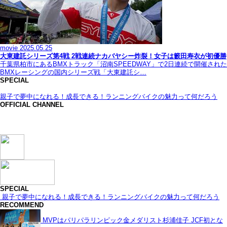
movie
2025.05.25
大東建託シリーズ第4戦 2戦連続ナカバヤシー炸裂！女子は籔田寿衣が初優勝
千葉県柏市にあるBMXトラック「沼南SPEEDWAY」で2日連続で開催された
BMXレーシングの国内シリーズ戦「大東建託シ…
SPECIAL
親子で夢中になれる！成長できる！ランニングバイクの魅力って何だろう
OFFICIAL CHANNEL
SPECIAL
親子で夢中になれる！成長できる！ランニングバイクの魅力って何だろう
RECOMMEND
MVPはパリパラリンピック金メダリスト杉浦佳子 JCF初とな