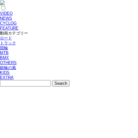
VIDEO
NEWS
CYCLOG
FEATURE
動画カテゴリー
ロード
トラック
競輪
MTB
BMX
OTHERS
銀輪の風
KIDS
EXTRA