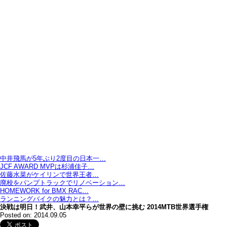
中井飛馬が5年ぶり2度目の日本一…
JCF AWARD MVPは杉浦佳子…
佐藤水菜がケイリンで世界王者…
廃校をパンプトラックでリノベーション…
HOMEWORK for BMX RAC…
ランニングバイクの魅力とは？…
決戦は明日！武井、山本幸平らが世界の壁に挑む 2014MTB世界選手権
Posted on: 2014.09.05