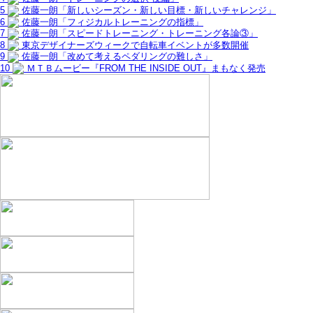
5
佐藤一朗「新しいシーズン・新しい目標・新しいチャレンジ」
6
佐藤一朗「フィジカルトレーニングの指標」
7
佐藤一朗「スピードトレーニング・トレーニング各論③」
8
東京デザイナーズウィークで自転車イベントが多数開催
9
佐藤一朗「改めて考えるペダリングの難しさ」
10
ＭＴＢムービー『FROM THE INSIDE OUT』まもなく発売