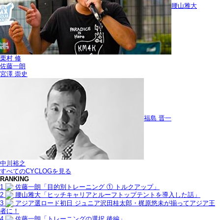
腰山雅大
栗村 修
佐藤一朗
宮澤 崇史
福島 晋一
中川裕之
すべてのCYCLOGを見る
RANKING
1
佐藤一朗「目的別トレーニング ① トルクアップ」
2
腰山雅大「ヒッチキャリアとルーフトップテントを導入した話」
3
アジア選ロード初日 ジュニア沢田桂太郎・梶原悠未が揃ってアジア王
者に！
4
佐藤一朗「トレーニングの選択 後編」