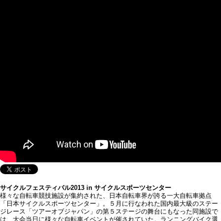
サイクルフェスティバル2013 in サイクルスポーツセンター
様々な自転車競技施設が集約された、日本自転車界が誇る一大自転車拠点
「日本サイクルスポーツセンター」。５月に行なわれた国内最大級のステー
ジレース「ツアーオブジャパン」の第５ステージの舞台にもなった同施設で
は、大会当日に様々な自転車イベントが催されていた。ランニングバイク選