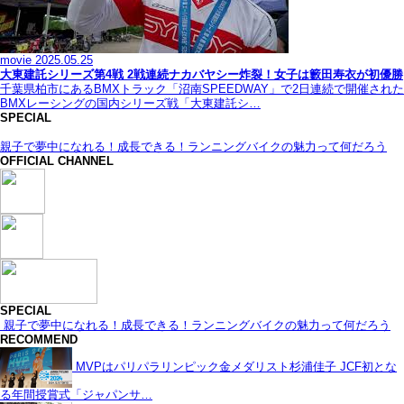
movie
2025.05.25
大東建託シリーズ第4戦 2戦連続ナカバヤシー炸裂！女子は籔田寿衣が初優勝
千葉県柏市にあるBMXトラック「沼南SPEEDWAY」で2日連続で開催された
BMXレーシングの国内シリーズ戦「大東建託シ…
SPECIAL
親子で夢中になれる！成長できる！ランニングバイクの魅力って何だろう
OFFICIAL CHANNEL
SPECIAL
親子で夢中になれる！成長できる！ランニングバイクの魅力って何だろう
RECOMMEND
MVPはパリパラリンピック金メダリスト杉浦佳子 JCF初とな
る年間授賞式「ジャパンサ…