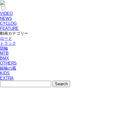
VIDEO
NEWS
CYCLOG
FEATURE
動画カテゴリー
ロード
トラック
競輪
MTB
BMX
OTHERS
銀輪の風
KIDS
EXTRA