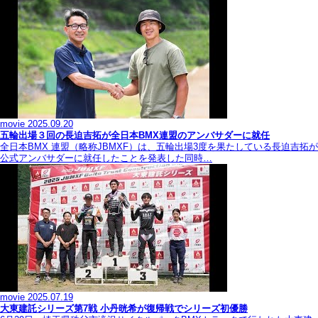
movie
2025.09.20
五輪出場３回の長迫吉拓が全日本BMX連盟のアンバサダーに就任
全日本BMX 連盟（略称JBMXF）は、五輪出場3度を果たしている長迫吉拓が
公式アンバサダーに就任したことを発表した同時…
movie
2025.07.19
大東建託シリーズ第7戦 ⼩丹晄希が復帰戦でシリーズ初優勝