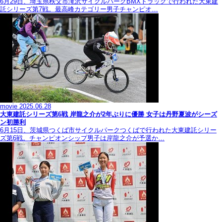
6月29日、埼玉県秩父市滝沢サイクルパークBMXトラックで行われた大東建
託シリーズ第7戦。最高峰カテゴリー男子チャンピオ…
movie
2025.06.28
大東建託シリーズ第6戦 岸龍之介が2年ぶりに優勝 女子は丹野夏波がシーズ
ン初勝利
6月15日、茨城県つくば市サイクルパークつくばで行われた大東建託シリー
ズ第6戦。チャンピオンシップ男子は岸龍之介が予選か…