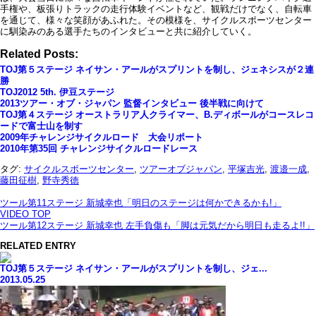
手権や、板張りトラックの走行体験イベントなど、観戦だけでなく、自転車
を通じて、様々な笑顔があふれた。その模様を、サイクルスポーツセンター
に馴染みのある選手たちのインタビューと共に紹介していく。
Related Posts:
TOJ第５ステージ ネイサン・アールがスプリントを制し、ジェネシスが２連
勝
TOJ2012 5th. 伊豆ステージ
2013ツアー・オブ・ジャパン 監督インタビュー 後半戦に向けて
TOJ第４ステージ オーストラリア人クライマー、B.ディボールがコースレコ
ードで富士山を制す
2009年チャレンジサイクルロード 大会リポート
2010年第35回 チャレンジサイクルロードレース
タグ:
サイクルスポーツセンター
,
ツアーオブジャパン
,
平塚吉光
,
渡邉一成
,
藤田征樹
,
野寺秀徳
ツール第11ステージ 新城幸也「明日のステージは何かできるかも!」
VIDEO TOP
ツール第12ステージ 新城幸也 左手負傷も「脚は元気だから明日も走るよ!!」
RELATED ENTRY
TOJ第５ステージ ネイサン・アールがスプリントを制し、ジェ...
2013.05.25