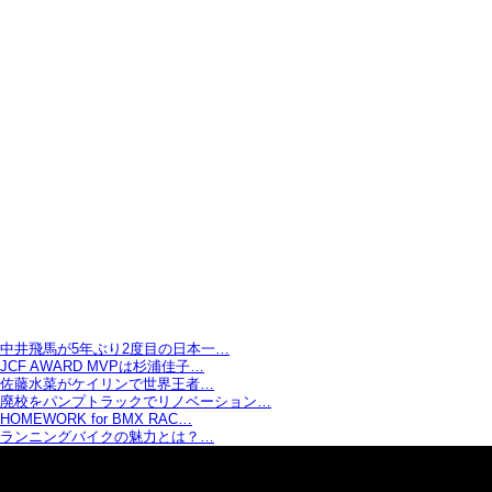
中井飛馬が5年ぶり2度目の日本一…
JCF AWARD MVPは杉浦佳子…
佐藤水菜がケイリンで世界王者…
廃校をパンプトラックでリノベーション…
HOMEWORK for BMX RAC…
ランニングバイクの魅力とは？…