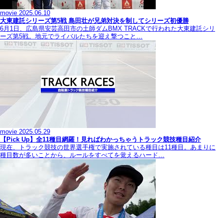
movie
2025.06.10
大東建託シリーズ第5戦 島田壮が兄弟対決を制してシリーズ初優勝
6月1日、広島県安芸高田市の土師ダムBMX TRACKで行われた大東建託シリ
ーズ第5戦。地元でライバルたちを迎え撃つこと…
movie
2025.05.29
【Pick Up】全11種目網羅！見ればわかっちゃうトラック競技種目紹介
現在、トラック競技の世界選手権で実施されている種目は11種目。あまりに
種目数が多いことから、ルールをすべてを覚えるハード…