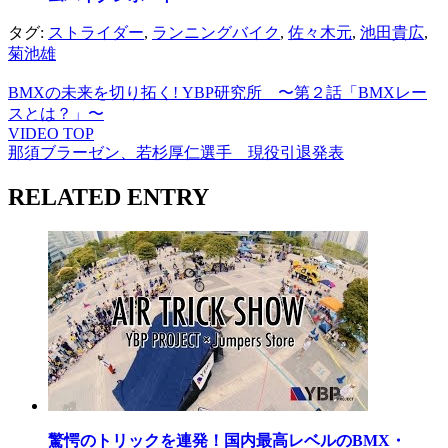
タグ:
ストライダー
,
ランニングバイク
,
佐々木元
,
池田貴広
,
菊池雄
BMXの未来を切り拓く! YBP研究所 〜第２話「BMXレー
スとは？」〜
VIDEO TOP
那須ブラーゼン、若杉厚仁選手 現役引退発表
RELATED ENTRY
驚愕のトリックを連発！国内最高レベルのBMX・