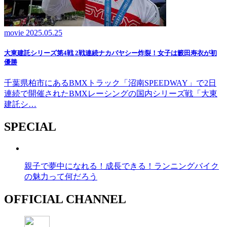
movie
2025.05.25
大東建託シリーズ第4戦 2戦連続ナカバヤシー炸裂！女子は籔田寿衣が初
優勝
千葉県柏市にあるBMXトラック「沼南SPEEDWAY」で2日
連続で開催されたBMXレーシングの国内シリーズ戦「大東
建託シ…
SPECIAL
親子で夢中になれる！成長できる！ランニングバイク
の魅力って何だろう
OFFICIAL CHANNEL