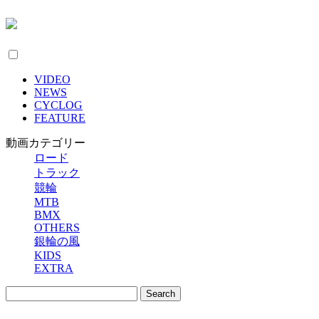
VIDEO
NEWS
CYCLOG
FEATURE
動画カテゴリー
ロード
トラック
競輪
MTB
BMX
OTHERS
銀輪の風
KIDS
EXTRA