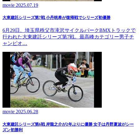
movie
2025.07.19
大東建託シリーズ第7戦 ⼩丹晄希が復帰戦でシリーズ初優勝
6月29日、埼玉県秩父市滝沢サイクルパークBMXトラックで
行われた大東建託シリーズ第7戦。最高峰カテゴリー男子チ
ャンピオ…
movie
2025.06.28
大東建託シリーズ第6戦 岸龍之介が2年ぶりに優勝 女子は丹野夏波がシー
ズン初勝利