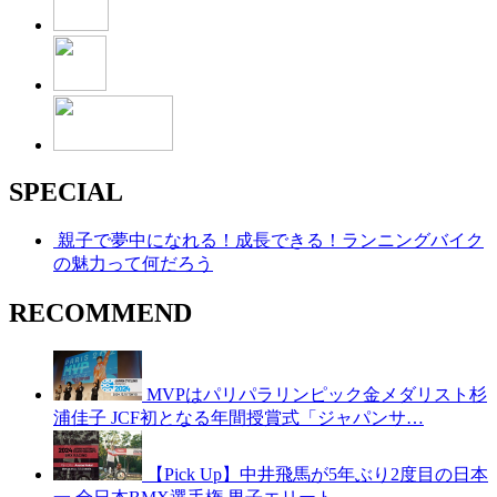
SPECIAL
親子で夢中になれる！成長できる！ランニングバイク
の魅力って何だろう
RECOMMEND
MVPはパリパラリンピック金メダリスト杉
浦佳子 JCF初となる年間授賞式「ジャパンサ…
【Pick Up】中井飛馬が5年ぶり2度目の日本