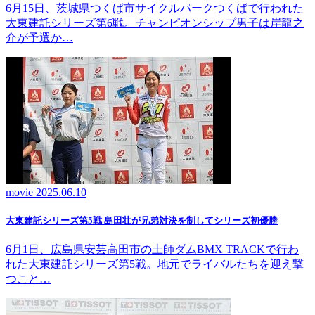
6月15日、茨城県つくば市サイクルパークつくばで行われた
大東建託シリーズ第6戦。チャンピオンシップ男子は岸龍之
介が予選か…
movie
2025.06.10
大東建託シリーズ第5戦 島田壮が兄弟対決を制してシリーズ初優勝
6月1日、広島県安芸高田市の土師ダムBMX TRACKで行わ
れた大東建託シリーズ第5戦。地元でライバルたちを迎え撃
つこと…