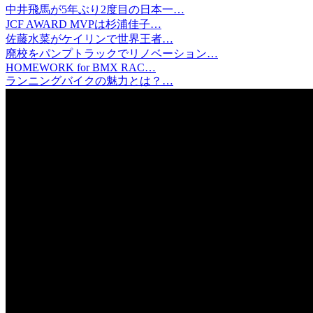
中井飛馬が5年ぶり2度目の日本一…
JCF AWARD MVPは杉浦佳子…
佐藤水菜がケイリンで世界王者…
廃校をパンプトラックでリノベーション…
HOMEWORK for BMX RAC…
ランニングバイクの魅力とは？…