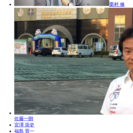
栗村 修
佐藤一朗
宮澤 崇史
福島 晋一