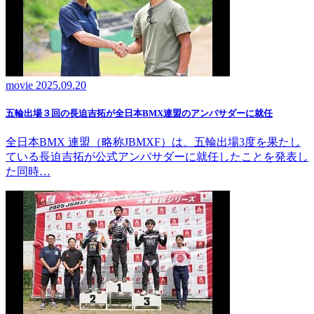
movie
2025.09.20
五輪出場３回の長迫吉拓が全日本BMX連盟のアンバサダーに就任
全日本BMX 連盟（略称JBMXF）は、五輪出場3度を果たし
ている長迫吉拓が公式アンバサダーに就任したことを発表し
た同時…