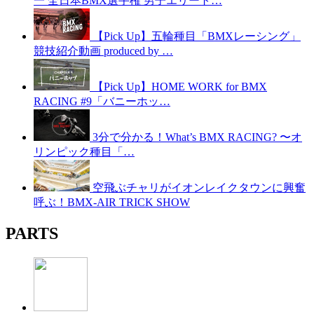
一 全日本BMX選手権 男子エリート…
【Pick Up】五輪種目「BMXレーシング」
競技紹介動画 produced by …
【Pick Up】HOME WORK for BMX
RACING #9「バニーホッ…
3分で分かる！What’s BMX RACING? 〜オ
リンピック種目「…
空飛ぶチャリがイオンレイクタウンに興奮
呼ぶ！BMX-AIR TRICK SHOW
PARTS