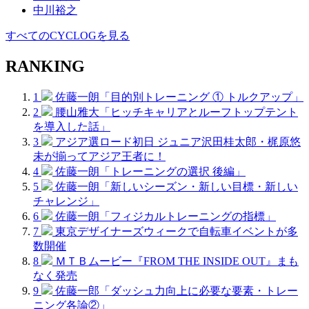
中川裕之
すべてのCYCLOGを見る
RANKING
1
佐藤一朗「目的別トレーニング ① トルクアップ」
2
腰山雅大「ヒッチキャリアとルーフトップテント
を導入した話」
3
アジア選ロード初日 ジュニア沢田桂太郎・梶原悠
未が揃ってアジア王者に！
4
佐藤一朗「トレーニングの選択 後編」
5
佐藤一朗「新しいシーズン・新しい目標・新しい
チャレンジ」
6
佐藤一朗「フィジカルトレーニングの指標」
7
東京デザイナーズウィークで自転車イベントが多
数開催
8
ＭＴＢムービー『FROM THE INSIDE OUT』まも
なく発売
9
佐藤一郎「ダッシュ力向上に必要な要素・トレー
ニング各論②」