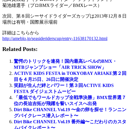
菊池雄選手（プロBMXライダー／BMXレース）
次回、第８回シーサイドライダーズカップは2013年12月８日
場所は有明・国際展示場前
詳細はこちらから
http://ameblo.jp/seasideriderscup/entry-11638170132.html
Related Posts:
驚愕のトリックを連発！国内最高レベルのBMX・
MTBジャンプショー「AIR TRICK SHOW」
ACTIVE KIDS FESTA in TOKYOBAY ARIAKE第２回
目を４月25日、26日に開催決定
笑顔が生んだ絆とパワー！第３回ACTIVE KIDS
FESTA ダイジェストムービー
「最低でもワールドカップ全戦準決勝」BMX世界選７
位の長迫吉拓が飛躍を誓いスイスへ出発
Dirt Bike CHANNEL Vol.19 〜金の卵を探せ！ランニン
グバイクレース潜入レポート〜
Dirt Bike CHANNEL Vol.19 番外編〜こだわりのカスタ
ムバイクレポート〜