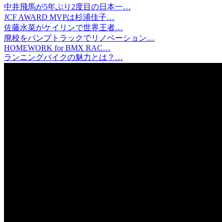
中井飛馬が5年ぶり2度目の日本一…
JCF AWARD MVPは杉浦佳子…
佐藤水菜がケイリンで世界王者…
廃校をパンプトラックでリノベーション…
HOMEWORK for BMX RAC…
ランニングバイクの魅力とは？…