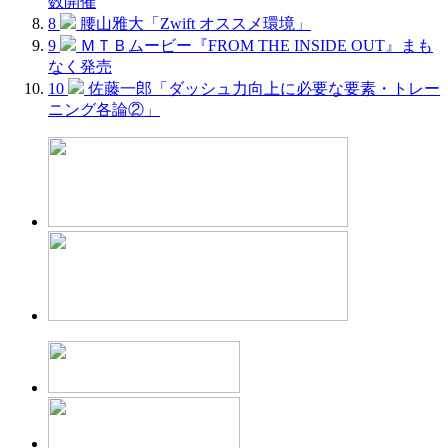
数開催
8
腰山雅大「Zwift オススメ環境」
9
ＭＴＢムービー『FROM THE INSIDE OUT』まも
なく発売
10
佐藤一郎「ダッシュ力向上に必要な要素・トレー
ニング各論②」