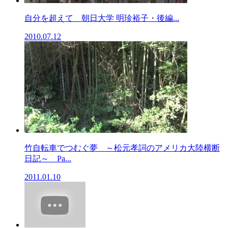
自分を超えて 朝日大学 明珍裕子・後編...
2010.07.12
竹自転車でつむぐ夢 ～松元孝詞のアメリカ大陸横断
日記～ Pa...
2011.01.10