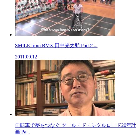
SMILE from BMX 田中光太郎 Part２...
2011.09.12
自転車で夢をつなぐ ツール・ド・シクルロード20年計
画 Pa...