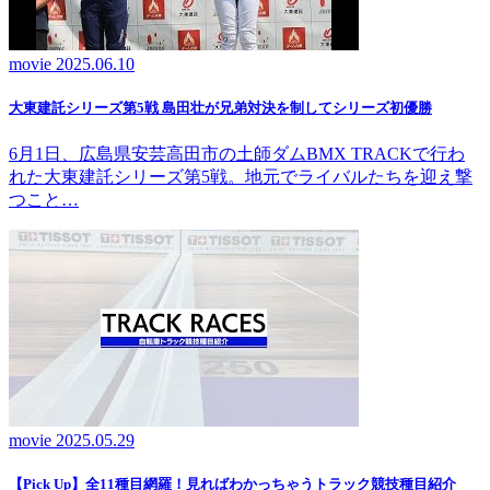
movie
2025.06.10
大東建託シリーズ第5戦 島田壮が兄弟対決を制してシリーズ初優勝
6月1日、広島県安芸高田市の土師ダムBMX TRACKで行わ
れた大東建託シリーズ第5戦。地元でライバルたちを迎え撃
つこと…
movie
2025.05.29
【Pick Up】全11種目網羅！見ればわかっちゃうトラック競技種目紹介