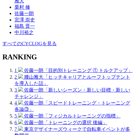
雅大
栗村 修
佐藤一朗
宮澤 崇史
福島 晋一
中川裕之
すべてのCYCLOGを見る
RANKING
1
佐藤一朗「目的別トレーニング ① トルクアップ」
2
腰山雅大「ヒッチキャリアとルーフトップテント
を導入した話」
3
佐藤一朗「新しいシーズン・新しい目標・新しい
チャレンジ」
4
佐藤一朗「スピードトレーニング・トレーニング
各論③」
5
佐藤一朗「フィジカルトレーニングの指標」
6
佐藤一朗「トレーニングの選択 後編」
7
東京デザイナーズウィークで自転車イベントが多