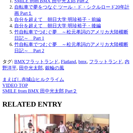
SMILE from BMX 田中光太郎 Part２
自転車で夢をつなぐ ツール・ド・シクルロード20年計
画 Part１
自分を超えて 朝日大学 明珍裕子・前編
自分を超えて 朝日大学 明珍裕子・後編
竹自転車でつむぐ夢 ～松元孝詞のアメリカ大陸横断
日記～ Part 1
竹自転車でつむぐ夢 ～松元孝詞のアメリカ大陸横断
日記～ Part 2
タグ:
BMXフラットランド
,
Flatland
,
bmx
,
フラットランド
,
内
野洋平
,
田中光太郎
,
銀輪の風
まえばし赤城山ヒルクライム
VIDEO TOP
SMILE from BMX 田中光太郎 Part２
RELATED ENTRY