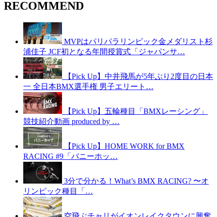
RECOMMEND
MVPはパリパラリンピック金メダリスト杉
浦佳子 JCF初となる年間授賞式「ジャパンサ…
【Pick Up】中井飛馬が5年ぶり2度目の日本
一 全日本BMX選手権 男子エリート…
【Pick Up】五輪種目「BMXレーシング」
競技紹介動画 produced by …
【Pick Up】HOME WORK for BMX
RACING #9「バニーホッ…
3分で分かる！What’s BMX RACING? 〜オ
リンピック種目「…
空飛ぶチャリがイオンレイクタウンに興奮