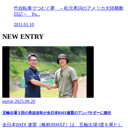
竹自転車でつむぐ夢 ～松元孝詞のアメリカ大陸横断
日記～ Pa...
2011.01.10
NEW ENTRY
movie
2025.09.20
五輪出場３回の長迫吉拓が全日本BMX連盟のアンバサダーに就任
全日本BMX 連盟（略称JBMXF）は、五輪出場3度を果たし