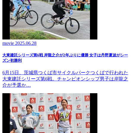
movie
2025.06.28
大東建託シリーズ第6戦 岸龍之介が2年ぶりに優勝 女子は丹野夏波がシー
ズン初勝利
6月15日、茨城県つくば市サイクルパークつくばで行われた
大東建託シリーズ第6戦。チャンピオンシップ男子は岸龍之
介が予選か…