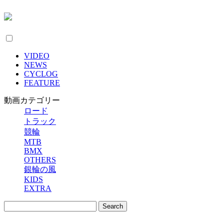
VIDEO
NEWS
CYCLOG
FEATURE
動画カテゴリー
ロード
トラック
競輪
MTB
BMX
OTHERS
銀輪の風
KIDS
EXTRA