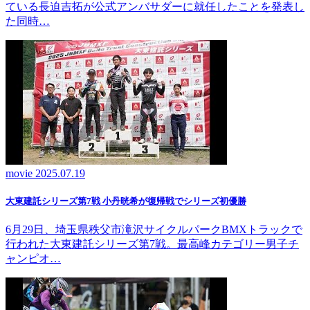
ている長迫吉拓が公式アンバサダーに就任したことを発表し
た同時…
movie
2025.07.19
大東建託シリーズ第7戦 ⼩丹晄希が復帰戦でシリーズ初優勝
6月29日、埼玉県秩父市滝沢サイクルパークBMXトラックで
行われた大東建託シリーズ第7戦。最高峰カテゴリー男子チ
ャンピオ…