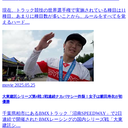
現在、トラック競技の世界選手権で実施されている種目は11
種目。あまりに種目数が多いことから、ルールをすべてを覚
えるハード…
movie
2025.05.25
大東建託シリーズ第4戦 2戦連続ナカバヤシー炸裂！女子は籔田寿衣が初
優勝
千葉県柏市にあるBMXトラック「沼南SPEEDWAY」で2日
連続で開催されたBMXレーシングの国内シリーズ戦「大東
建託シ…