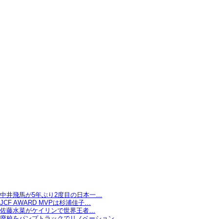
中井飛馬が5年ぶり2度目の日本一…
JCF AWARD MVPは杉浦佳子…
佐藤水菜がケイリンで世界王者…
廃校をパンプトラックでリノベーション…