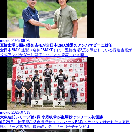
movie
2025.09.20
五輪出場３回の長迫吉拓が全日本BMX連盟のアンバサダーに就任
全日本BMX 連盟（略称JBMXF）は、五輪出場3度を果たしている長迫吉拓が
公式アンバサダーに就任したことを発表した同時…
movie
2025.07.19
大東建託シリーズ第7戦 ⼩丹晄希が復帰戦でシリーズ初優勝
6月29日、埼玉県秩父市滝沢サイクルパークBMXトラックで行われた大東建
託シリーズ第7戦。最高峰カテゴリー男子チャンピオ…