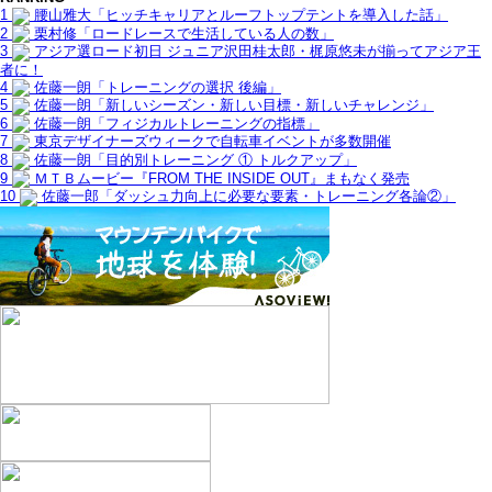
1
腰山雅大「ヒッチキャリアとルーフトップテントを導入した話」
2
栗村修「ロードレースで生活している人の数」
3
アジア選ロード初日 ジュニア沢田桂太郎・梶原悠未が揃ってアジア王
者に！
4
佐藤一朗「トレーニングの選択 後編」
5
佐藤一朗「新しいシーズン・新しい目標・新しいチャレンジ」
6
佐藤一朗「フィジカルトレーニングの指標」
7
東京デザイナーズウィークで自転車イベントが多数開催
8
佐藤一朗「目的別トレーニング ① トルクアップ」
9
ＭＴＢムービー『FROM THE INSIDE OUT』まもなく発売
10
佐藤一郎「ダッシュ力向上に必要な要素・トレーニング各論②」