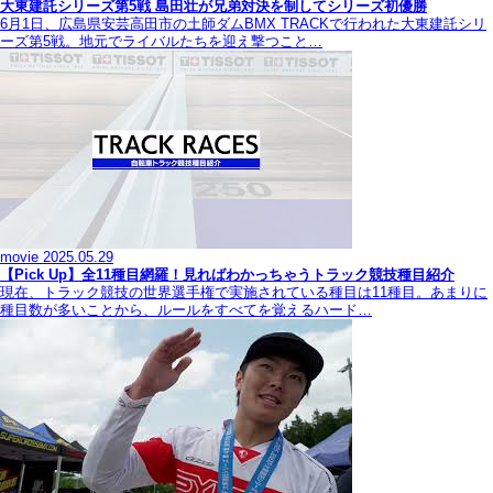
大東建託シリーズ第5戦 島田壮が兄弟対決を制してシリーズ初優勝
6月1日、広島県安芸高田市の土師ダムBMX TRACKで行われた大東建託シリ
ーズ第5戦。地元でライバルたちを迎え撃つこと…
movie
2025.05.29
【Pick Up】全11種目網羅！見ればわかっちゃうトラック競技種目紹介
現在、トラック競技の世界選手権で実施されている種目は11種目。あまりに
種目数が多いことから、ルールをすべてを覚えるハード…