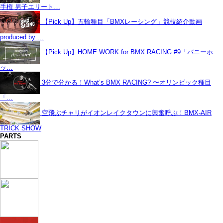
手権 男子エリート…
【Pick Up】五輪種目「BMXレーシング」競技紹介動画
produced by …
【Pick Up】HOME WORK for BMX RACING #9「バニーホ
ッ…
3分で分かる！What’s BMX RACING? 〜オリンピック種目
「…
空飛ぶチャリがイオンレイクタウンに興奮呼ぶ！BMX-AIR
TRICK SHOW
PARTS