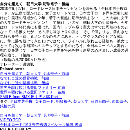
自分を超えて 朝日大学 明珍裕子・後編
2010年6月27日、ロードレース日本チャンピオンを決める「全日本選手権ロ
ード」が広島で開かれた。女子エリートでは、日本女子ロード界を牽引し続
けた沖美穂の引退から２年、若手の奮起に期待が集まる中、この大会に女子
の大学ロードチャンピオンとして挑戦したのが、朝日大学の明珍裕子。今年
はロードＷ杯代表にも選ばれ、国内トップを窺う実力はすでに周知のものと
なっている彼女だが、その持ち味は上りの強さ、そして何よりも、前向きな
気持ちを持ち続けるメンタルの強さにある。トップクラスのシビアな戦い
に、常に勝ち続けてきたわけではない。ライバルに敗れ去る経験も、彼女に
とっては次なる飛躍へのステップとするのだろう。全日本ロードの大舞台に
挑む姿を通じて、日本女子ロード界を将来を担う新星のめざましい成長の過
程を追う。（後編）
（銀輪の風2010/07/12放送）
ナレーター：磯辺弘
Related posts:
自分を超えて 朝日大学 明珍裕子・前編
なでしこ達の世界挑戦 前編
なでしこ達の世界挑戦 後編
世界を駆け抜ける豊田ファミリー 前編
世界を駆け抜ける豊田ファミリー 後編
SMILE from BMX 田中光太郎 Part１
タグ:
全日本選手権
,
女子ロード
,
明珍裕子
,
朝日大学
,
萩原麻由子
,
西加奈子
,
銀輪の風
自分を超えて 朝日大学 明珍裕子・前編
VIDEO TOP
全日本ロード2010 野寺秀徳スペシャル解説 後編
RELATED ENTRY