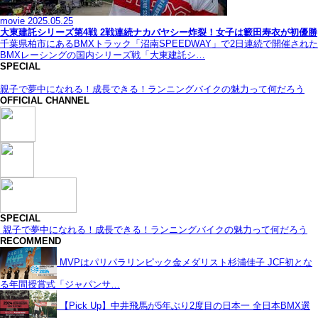
movie
2025.05.25
大東建託シリーズ第4戦 2戦連続ナカバヤシー炸裂！女子は籔田寿衣が初優勝
千葉県柏市にあるBMXトラック「沼南SPEEDWAY」で2日連続で開催された
BMXレーシングの国内シリーズ戦「大東建託シ…
SPECIAL
親子で夢中になれる！成長できる！ランニングバイクの魅力って何だろう
OFFICIAL CHANNEL
SPECIAL
親子で夢中になれる！成長できる！ランニングバイクの魅力って何だろう
RECOMMEND
MVPはパリパラリンピック金メダリスト杉浦佳子 JCF初とな
る年間授賞式「ジャパンサ…
【Pick Up】中井飛馬が5年ぶり2度目の日本一 全日本BMX選