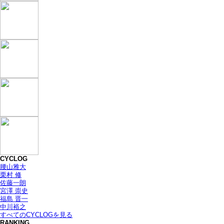
CYCLOG
腰山雅大
栗村 修
佐藤一朗
宮澤 崇史
福島 晋一
中川裕之
すべてのCYCLOGを見る
RANKING