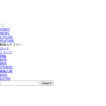
VIDEO
NEWS
CYCLOG
FEATURE
動画カテゴリー
ロード
トラック
競輪
MTB
BMX
OTHERS
銀輪の風
KIDS
EXTRA