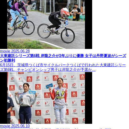
movie
2025.06.28
大東建託シリーズ第6戦 岸龍之介が2年ぶりに優勝 女子は丹野夏波がシーズ
ン初勝利
6月15日、茨城県つくば市サイクルパークつくばで行われた大東建託シリー
ズ第6戦。チャンピオンシップ男子は岸龍之介が予選か…
movie
2025.06.10