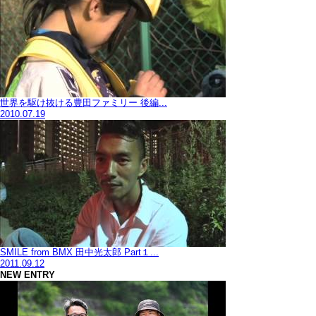
世界を駆け抜ける豊田ファミリー 後編...
2010.07.19
SMILE from BMX 田中光太郎 Part１...
2011.09.12
NEW ENTRY