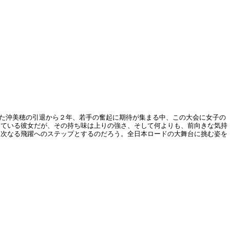
けた沖美穂の引退から２年、若手の奮起に期待が集まる中、この大会に女子の
っている彼女だが、その持ち味は上りの強さ、そして何よりも、前向きな気持
は次なる飛躍へのステップとするのだろう。全日本ロードの大舞台に挑む姿を