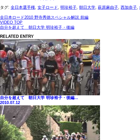
タグ:
全日本選手権
,
女子ロード
,
明珍裕子
,
朝日大学
,
萩原麻由子
,
西加奈子
,
全日本ロード2010 野寺秀徳スペシャル解説 前編
VIDEO TOP
自分を超えて 朝日大学 明珍裕子・後編
RELATED ENTRY
自分を超えて 朝日大学 明珍裕子・後編...
2010.07.12