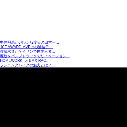
中井飛馬が5年ぶり2度目の日本一…
JCF AWARD MVPは杉浦佳子…
佐藤水菜がケイリンで世界王者…
廃校をパンプトラックでリノベーション…
HOMEWORK for BMX RAC…
ランニングバイクの魅力とは？…