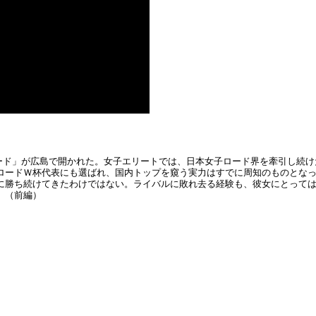
権ロード」が広島で開かれた。女子エリートでは、日本女子ロード界を牽引し続
ロードＷ杯代表にも選ばれ、国内トップを窺う実力はすでに周知のものとな
に勝ち続けてきたわけではない。ライバルに敗れ去る経験も、彼女にとって
。（前編）