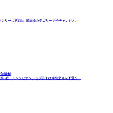
託シリーズ第7戦。最高峰カテゴリー男子チャンピオ…
ン初勝利
ズ第6戦。チャンピオンシップ男子は岸龍之介が予選か…