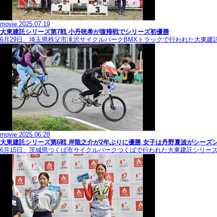
movie
2025.07.19
大東建託シリーズ第7戦 ⼩丹晄希が復帰戦でシリーズ初優勝
6月29日、埼玉県秩父市滝沢サイクルパークBMXトラックで行われた大東建
movie
2025.06.28
大東建託シリーズ第6戦 岸龍之介が2年ぶりに優勝 女子は丹野夏波がシーズ
6月15日、茨城県つくば市サイクルパークつくばで行われた大東建託シリー