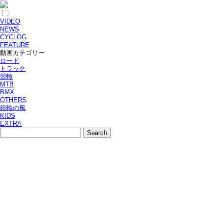
VIDEO
NEWS
CYCLOG
FEATURE
動画カテゴリー
ロード
トラック
競輪
MTB
BMX
OTHERS
銀輪の風
KIDS
EXTRA