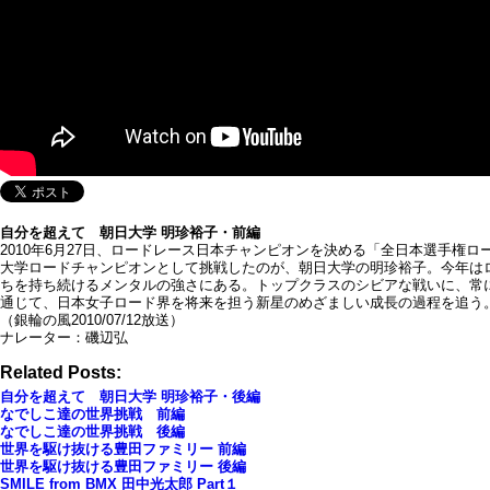
自分を超えて 朝日大学 明珍裕子・前編
2010年6月27日、ロードレース日本チャンピオンを決める「全日本選手
大学ロードチャンピオンとして挑戦したのが、朝日大学の明珍裕子。今年は
ちを持ち続けるメンタルの強さにある。トップクラスのシビアな戦いに、常
通じて、日本女子ロード界を将来を担う新星のめざましい成長の過程を追う
（銀輪の風2010/07/12放送）
ナレーター：磯辺弘
Related Posts:
自分を超えて 朝日大学 明珍裕子・後編
なでしこ達の世界挑戦 前編
なでしこ達の世界挑戦 後編
世界を駆け抜ける豊田ファミリー 前編
世界を駆け抜ける豊田ファミリー 後編
SMILE from BMX 田中光太郎 Part１