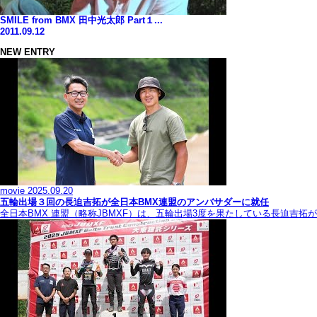
SMILE from BMX 田中光太郎 Part１...
2011.09.12
NEW ENTRY
movie
2025.09.20
五輪出場３回の長迫吉拓が全日本BMX連盟のアンバサダーに就任
全日本BMX 連盟（略称JBMXF）は、五輪出場3度を果たしている長迫吉