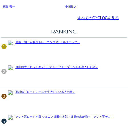
福島 晋一
中川裕之
すべてのCYCLOGを見る
RANKING
佐藤一朗「目的別トレーニング ① トルクアップ」
1
腰山雅大「ヒッチキャリアとルーフトップテントを導入した話」
2
栗村修「ロードレースで生活している人の数」
3
アジア選ロード初日 ジュニア沢田桂太郎・梶原悠未が揃ってアジア王者に！
4