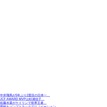
中井飛馬が5年ぶり2度目の日本一…
JCF AWARD MVPは杉浦佳子…
佐藤水菜がケイリンで世界王者…
廃校をパンプトラックでリノベーション…