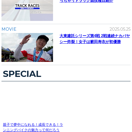
っちゃうトラック競技種目紹介
MOVIE
2025.05.25
大東建託シリーズ第4戦 2戦連続ナカバヤ
シー炸裂！女子は籔田寿衣が初優勝
SPECIAL
親子で夢中になれる！成長できる！ラ
ンニングバイクの魅力って何だろう