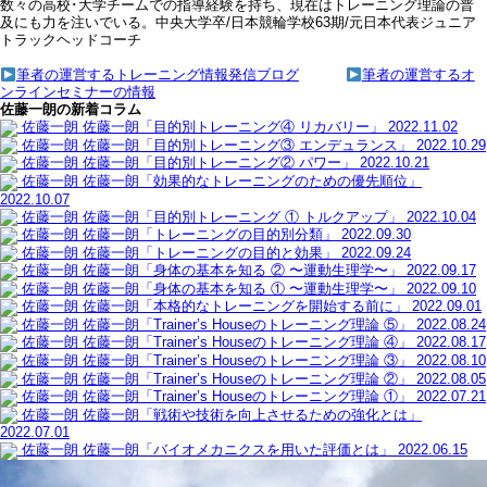
数々の高校･大学チームでの指導経験を持ち、現在はトレーニング理論の普
及にも力を注いでいる。中央大学卒/日本競輪学校63期/元日本代表ジュニア
トラックヘッドコーチ
筆者の運営するトレーニング情報発信ブログ
筆者の運営するオ
ンラインセミナーの情報
佐藤一朗の新着コラム
佐藤一朗
佐藤一朗「目的別トレーニング④ リカバリー」
2022.11.02
佐藤一朗
佐藤一朗「目的別トレーニング③ エンデュランス」
2022.10.29
佐藤一朗
佐藤一朗「目的別トレーニング② パワー」
2022.10.21
佐藤一朗
佐藤一朗「効果的なトレーニングのための優先順位」
2022.10.07
佐藤一朗
佐藤一朗「目的別トレーニング ① トルクアップ」
2022.10.04
佐藤一朗
佐藤一朗「トレーニングの目的別分類」
2022.09.30
佐藤一朗
佐藤一朗「トレーニングの目的と効果」
2022.09.24
佐藤一朗
佐藤一朗「身体の基本を知る ② 〜運動生理学〜」
2022.09.17
佐藤一朗
佐藤一朗「身体の基本を知る ① 〜運動生理学〜」
2022.09.10
佐藤一朗
佐藤一朗「本格的なトレーニングを開始する前に」
2022.09.01
佐藤一朗
佐藤一朗「Trainer’s Houseのトレーニング理論 ⑤」
2022.08.24
佐藤一朗
佐藤一朗「Trainer’s Houseのトレーニング理論 ④」
2022.08.17
佐藤一朗
佐藤一朗「Trainer’s Houseのトレーニング理論 ③」
2022.08.10
佐藤一朗
佐藤一朗「Trainer’s Houseのトレーニング理論 ②」
2022.08.05
佐藤一朗
佐藤一朗「Trainer’s Houseのトレーニング理論 ①」
2022.07.21
佐藤一朗
佐藤一朗「戦術や技術を向上させるための強化とは」
2022.07.01
佐藤一朗
佐藤一朗「バイオメカニクスを用いた評価とは」
2022.06.15