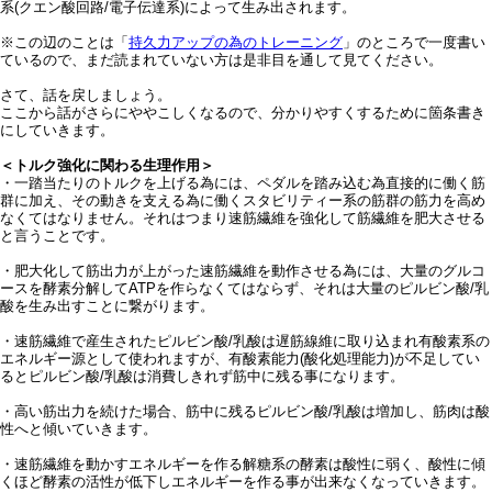
系(クエン酸回路/電子伝達系)によって生み出されます。
※この辺のことは「
持久力アップの為のトレーニング
」のところで一度書い
ているので、まだ読まれていない方は是非目を通して見てください。
さて、話を戻しましょう。
ここから話がさらにややこしくなるので、分かりやすくするために箇条書き
にしていきます。
＜トルク強化に関わる生理作用＞
・一踏当たりのトルクを上げる為には、ペダルを踏み込む為直接的に働く筋
群に加え、その動きを支える為に働くスタビリティー系の筋群の筋力を高め
なくてはなりません。それはつまり速筋繊維を強化して筋繊維を肥大させる
と言うことです。
・肥大化して筋出力が上がった速筋繊維を動作させる為には、大量のグルコ
ースを酵素分解してATPを作らなくてはならず、それは大量のピルビン酸/乳
酸を生み出すことに繋がります。
・速筋繊維で産生されたピルビン酸/乳酸は遅筋線維に取り込まれ有酸素系の
エネルギー源として使われますが、有酸素能力(酸化処理能力)が不足してい
るとピルビン酸/乳酸は消費しきれず筋中に残る事になります。
・高い筋出力を続けた場合、筋中に残るピルビン酸/乳酸は増加し、筋肉は酸
性へと傾いていきます。
・速筋繊維を動かすエネルギーを作る解糖系の酵素は酸性に弱く、酸性に傾
くほど酵素の活性が低下しエネルギーを作る事が出来なくなっていきます。