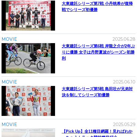
大東建託シリーズ第7戦 ⼩丹晄希が復帰
戦でシリーズ初優勝
MOVIE
2025.06.28
大東建託シリーズ第6戦 岸龍之介が2年ぶ
りに優勝 女子は丹野夏波がシーズン初勝
利
MOVIE
2025.06.10
大東建託シリーズ第5戦 島田壮が兄弟対
決を制してシリーズ初優勝
MOVIE
2025.05.29
【Pick Up】全11種目網羅！見ればわか