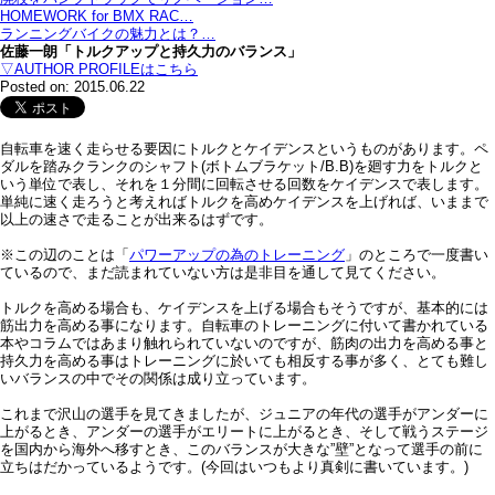
HOMEWORK for BMX RAC…
ランニングバイクの魅力とは？…
佐藤一朗「トルクアップと持久力のバランス」
▽AUTHOR PROFILEはこちら
Posted on: 2015.06.22
自転車を速く走らせる要因にトルクとケイデンスというものがあります。ペ
ダルを踏みクランクのシャフト(ボトムブラケット/B.B)を廻す力をトルクと
いう単位で表し、それを１分間に回転させる回数をケイデンスで表します。
単純に速く走ろうと考えればトルクを高めケイデンスを上げれば、いままで
以上の速さで走ることが出来るはずです。
※この辺のことは「
パワーアップの為のトレーニング
」のところで一度書い
ているので、まだ読まれていない方は是非目を通して見てください。
トルクを高める場合も、ケイデンスを上げる場合もそうですが、基本的には
筋出力を高める事になります。自転車のトレーニングに付いて書かれている
本やコラムではあまり触れられていないのですが、筋肉の出力を高める事と
持久力を高める事はトレーニングに於いても相反する事が多く、とても難し
いバランスの中でその関係は成り立っています。
これまで沢山の選手を見てきましたが、ジュニアの年代の選手がアンダーに
上がるとき、アンダーの選手がエリートに上がるとき、そして戦うステージ
を国内から海外へ移すとき、このバランスが大きな”壁”となって選手の前に
立ちはだかっているようです。(今回はいつもより真剣に書いています。)