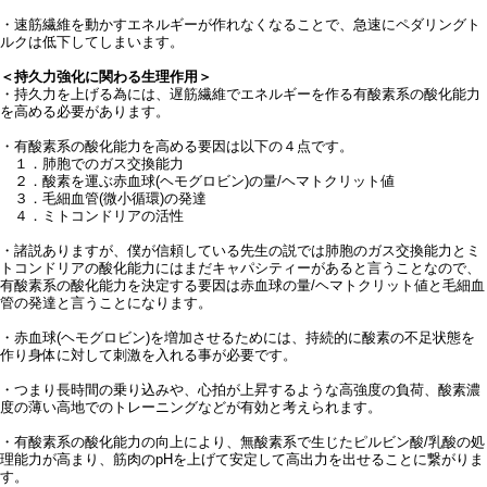
・速筋繊維を動かすエネルギーが作れなくなることで、急速にペダリングト
ルクは低下してしまいます。
＜持久力強化に関わる生理作用＞
・持久力を上げる為には、遅筋繊維でエネルギーを作る有酸素系の酸化能力
を高める必要があります。
・有酸素系の酸化能力を高める要因は以下の４点です。
１．肺胞でのガス交換能力
２．酸素を運ぶ赤血球(ヘモグロビン)の量/ヘマトクリット値
３．毛細血管(微小循環)の発達
４．ミトコンドリアの活性
・諸説ありますが、僕が信頼している先生の説では肺胞のガス交換能力とミ
トコンドリアの酸化能力にはまだキャパシティーがあると言うことなので、
有酸素系の酸化能力を決定する要因は赤血球の量/ヘマトクリット値と毛細血
管の発達と言うことになります。
・赤血球(ヘモグロビン)を増加させるためには、持続的に酸素の不足状態を
作り身体に対して刺激を入れる事が必要です。
・つまり長時間の乗り込みや、心拍が上昇するような高強度の負荷、酸素濃
度の薄い高地でのトレーニングなどが有効と考えられます。
・有酸素系の酸化能力の向上により、無酸素系で生じたピルビン酸/乳酸の処
理能力が高まり、筋肉のpHを上げて安定して高出力を出せることに繋がりま
す。