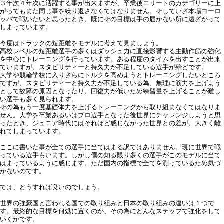
３年次４年次に活躍する事が出来ますが、卒業後エリートのカテゴリーに上
がってもまた同じ事を繰り返さなくてはなりません。そしていざ本場ヨーロ
ッパで戦いたいと思ったとき、既にその目標は手の届かない所に遠ざかって
しまっています。
今度はトラックの短距離をモデルに考えて見ましょう。
高校レベルの短距離選手の多くはダッシュ力に直接影響する主動作筋の強化
を中心にトレーニングを行っています。ある程度のタイムを出すことが出来
ていますが、スタビリティーと持久力が不足している選手が殆どです。
大学や競輪学校に入りさらにトルクを高めようとトレーニングしたいところ
ですが、スタビリティーと持久力が不足している為、無理に筋力を上げよう
として故障の原因となったり、回復力が低いため練習量を上げることが難し
い選手も多く見られます。
その為もう一度基礎体力を上げるトレーニングから取り組まなくてはなりま
せん。大学を卒業あるいはプロ選手となった後世界にチャレンジしようと思
ったとき、ジュニア時代にはそれほど感じなかった世界との差が、大きく離
れてしまっています。
ここに書いた事が全ての選手に当てはまる訳ではありません。現に世界で戦
っている選手もいます。しかし僕の知る限り多くの選手がこのモデルに当て
はまっているように感じます。ただ国内の指標で全てを測っているため気づ
かないのです。
では、どうすれば良いのでしょう。
世界の強豪国と言われる国での取り組みと日本の取り組みの違いは１つで
す。最終的な目標を何処に置くのか、その為にどんなステップで強化をして
いくかです。