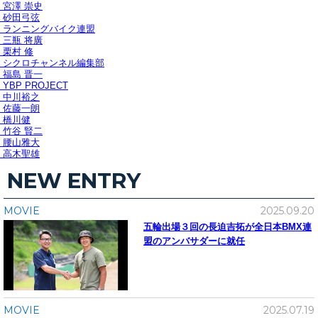
宮澤 崇史
砂田弓弦
ランニングバイク連盟
三瓶 将廣
栗村 修
シクロチャンネル編集部
福島 晋一
YBP PROJECT
中川裕之
佐藤一朗
橋川健
竹谷 賢二
腰山雅大
高木聖雄
NEW ENTRY
MOVIE
2025.09.20
五輪出場３回の長迫吉拓が全日本BMX連
盟のアンバサダーに就任
MOVIE
2025.07.19