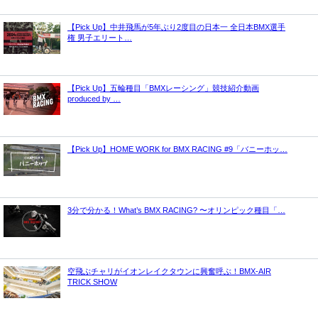
【Pick Up】中井飛馬が5年ぶり2度目の日本一 全日本BMX選手
権 男子エリート…
【Pick Up】五輪種目「BMXレーシング」競技紹介動画
produced by …
【Pick Up】HOME WORK for BMX RACING #9「バニーホッ…
3分で分かる！What’s BMX RACING? 〜オリンピック種目「…
空飛ぶチャリがイオンレイクタウンに興奮呼ぶ！BMX-AIR
TRICK SHOW