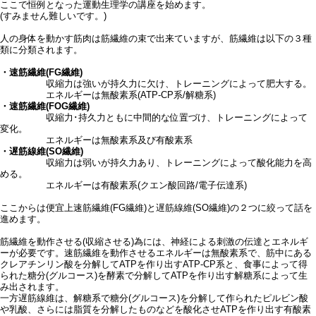
ここで恒例となった運動生理学の講座を始めます。
(すみません難しいです。)
人の身体を動かす筋肉は筋繊維の束で出来ていますが、筋繊維は以下の３種
類に分類されます。
・速筋繊維(FG繊維)
収縮力は強いが持久力に欠け、トレーニングによって肥大する。
エネルギーは無酸素系(ATP-CP系/解糖系)
・速筋繊維(FOG繊維)
収縮力･持久力ともに中間的な位置づけ、トレーニングによって
変化。
エネルギーは無酸素系及び有酸素系
・遅筋線維(SO繊維)
収縮力は弱いが持久力あり、トレーニングによって酸化能力を高
める。
エネルギーは有酸素系(クエン酸回路/電子伝達系)
ここからは便宜上速筋繊維(FG繊維)と遅筋線維(SO繊維)の２つに絞って話を
進めます。
筋繊維を動作させる(収縮させる)為には、神経による刺激の伝達とエネルギ
ーが必要です。速筋繊維を動作させるエネルギーは無酸素系で、筋中にある
クレアチンリン酸を分解してATPを作り出すATP-CP系と、食事によって得
られた糖分(グルコース)を酵素で分解してATPを作り出す解糖系によって生
み出されます。
一方遅筋線維は、解糖系で糖分(グルコース)を分解して作られたピルビン酸
や乳酸、さらには脂質を分解したものなどを酸化させATPを作り出す有酸素