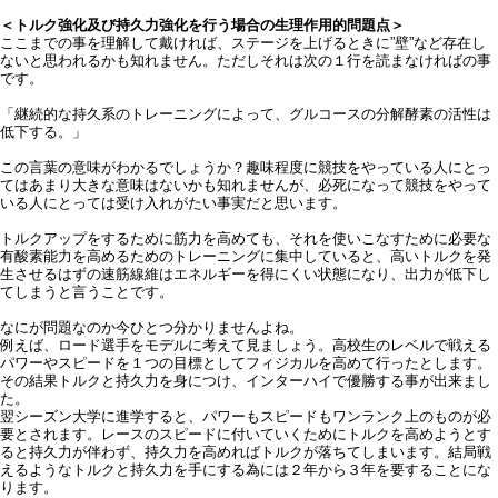
＜トルク強化及び持久力強化を行う場合の生理作用的問題点＞
ここまでの事を理解して戴ければ、ステージを上げるときに”壁”など存在し
ないと思われるかも知れません。ただしそれは次の１行を読まなければの事
です。
「継続的な持久系のトレーニングによって、グルコースの分解酵素の活性は
低下する。」
この言葉の意味がわかるでしょうか？趣味程度に競技をやっている人にとっ
てはあまり大きな意味はないかも知れませんが、必死になって競技をやって
いる人にとっては受け入れがたい事実だと思います。
トルクアップをするために筋力を高めても、それを使いこなすために必要な
有酸素能力を高めるためのトレーニングに集中していると、高いトルクを発
生させるはずの速筋線維はエネルギーを得にくい状態になり、出力が低下し
てしまうと言うことです。
なにが問題なのか今ひとつ分かりませんよね。
例えば、ロード選手をモデルに考えて見ましょう。高校生のレベルで戦える
パワーやスピードを１つの目標としてフィジカルを高めて行ったとします。
その結果トルクと持久力を身につけ、インターハイで優勝する事が出来まし
た。
翌シーズン大学に進学すると、パワーもスピードもワンランク上のものが必
要とされます。レースのスピードに付いていくためにトルクを高めようとす
ると持久力が伴わず、持久力を高めればトルクが落ちてしまいます。結局戦
えるようなトルクと持久力を手にする為には２年から３年を要することにな
ります。