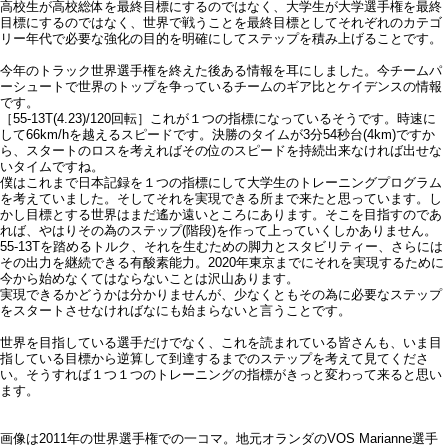
高校生が高校総体を最終目標にするのではなく、大学生が大学選手権を最終
目標にするのではなく、世界で戦うことを最終目標としてそれぞれのカテゴ
リー年代で必要な強化の目的を明確にしてステップを積み上げることです。
今年のトラック世界選手権を終えた後ある情報を耳にしました。今チームパ
ーシュートで世界のトップを争っているチームのギア比とケイデンスの情報
です。
［55-13T(4.23)/120回転］これが１つの指標になっているそうです。時速に
して66km/hを越えるスピードです。決勝のタイムが3分54秒台(4km)ですか
ら、スタートのロスを考えればその位のスピードを持続出来なければ出せな
いタイムですね。
僕はこれまで日本記録を１つの指標にして大学生のトレーニングプログラム
を考えていました。そしてそれを実現できる所まで来たと思っています。し
かし目標とする世界はまだ遙か遠いところにあります。そこを目指すのであ
れば、やはりその為のステップ(階段)を作って上っていくしかありません。
55-13Tを踏めるトルク、それを生むための脚力とスタビリティー、さらには
その出力を継続できる有酸素能力。2020年東京までにそれを実現するために
今から始めなくてはならないことは沢山あります。
実現できるかどうかは分かりませんが、少なくともその為に必要なステップ
をスタートさせなければなにも始まらないと言うことです。
世界を目指している選手だけでなく、これを読まれている皆さんも、いま目
指している目標から逆算して到達するまでのステップを考えて見てくださ
い。そうすれば１つ１つのトレーニングの指標がきっと変わって来ると思い
ます。
画像は2011年の世界選手権での一コマ。地元オランダのVOS Marianne選手