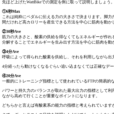
先ほど上げたWattBikeでの測定を例に取って説明しましょう
①6秒Max
これは純粋にペダルに伝える力の大きさで決まります。脚力だ
間だけれど高カロリーを産生できる方法を中心に筋肉を動か
②30秒Ave
筋力の大きさと、酸素の供給を得なくてもエネルギーが作れ
分解することでエネルギーを生み出す方法を中心に筋肉を動
③4分Ave
呼吸によって得られた酸素を供給し、それを利用しながら出力
4分経ったら動けなくなるぐらい追い込まなくては正確なデ
④20分Ave
一般的にトレーニング指標として使われているFTPの簡易的
パワーと持久力のバランスが取れた最大出力の指標として利
ながら高めて行くことが重要なポイントになります。
どちらかと言えば有酸素系の能力の指標と考えられています