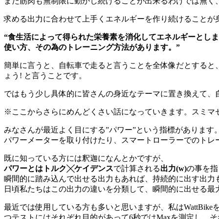
また筋肉も無制限に動かし続けることが出来るわけでは無く
求める出力に合わせて上手くエネルギーを作り続けることが
“食生活によって得られた栄養素を消化してエネルギーとし
使い方、その為のトレーニング方法があります。”
簡単に言うと、自転車で走ると言うことを全体像だとすると
ょう! と言うことです。
ではもう少し具体的に皆さんの身近なテーマに置き換えて、
※ここからさらにめんどくさい話になっていきます。スミマ
みなさんが最近よく目にする”パワー”という指標があります
パワーメーターを取り付けたり、スマートローラーでのトレ
既に知っている方には釈迦になんとかですが、
パワーとはトルク╳ケイデンス
で計算される
出力(w)
の事を指
瞬間的に踏み込んで出せる出力もあれば、持続的に出す出力
日頃私たちはこの出力の違いを分類して、瞬間的に出せる最大出力を
最近では使用している方も多いと思いますが、私はWattBi
つテストにはそれぞれ目的があって6秒ではMaxを測定し、そ