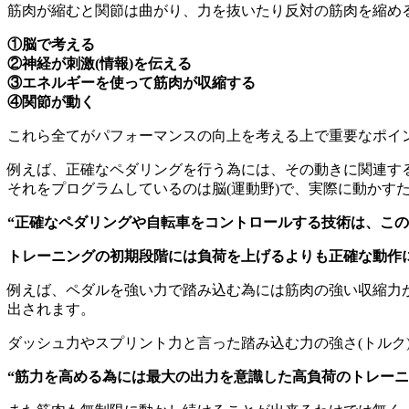
筋肉が縮むと関節は曲がり、力を抜いたり反対の筋肉を縮め
①脳で考える
②神経が刺激(情報)を伝える
③エネルギーを使って筋肉が収縮する
④関節が動く
これら全てがパフォーマンスの向上を考える上で重要なポイ
例えば、正確なペダリングを行う為には、その動きに関連す
それをプログラムしているのは脳(運動野)で、実際に動かす
“正確なペダリングや自転車をコントロールする技術は、こ
トレーニングの初期段階には負荷を上げるよりも正確な動作
例えば、ペダルを強い力で踏み込む為には筋肉の強い収縮力
出されます。
ダッシュ力やスプリント力と言った踏み込む力の強さ(トルク
“筋力を高める為には最大の出力を意識した高負荷のトレー