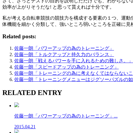
さて、ざっとテストの目的を説明しただけでも、わからない
効率が上がりそうだな! と思って貰えれば十分です。
私が考える自転車競技の競技力を構成する要素の１つ、運動
体機能を細かく分類して、強いところ弱いところを正確に見
Related posts:
佐藤一朗「パワーアップの為のトレーニング」
佐藤一朗「トルクアップと持久力のバランス」
佐藤一朗「戦えるパワーを手に入れるための難しさ。」
佐藤一朗「スピードアップの為のトレーニング」
佐藤一朗「トレーニングの為に考えなくてはならないこ
佐藤一朗「トレーニングメニューはジグソーパズルの如
RELATED ENTRY
佐藤一朗「パワーアップの為のトレーニング」...
2015.04.21