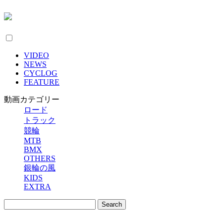
VIDEO
NEWS
CYCLOG
FEATURE
動画カテゴリー
ロード
トラック
競輪
MTB
BMX
OTHERS
銀輪の風
KIDS
EXTRA