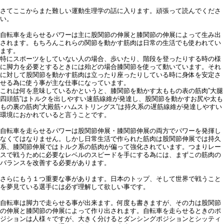
さてここからまた難しい運動生理学の話に入ります。頑張って読んでくださ
い。
自転車を走らせるパワーは主に股関節の伸展と膝関節の伸展によって生み出
されます。もちろんこれらの関節を動かす筋肉は日常の生活でも使われてい
ます。
特にスポーツをしていない人の場合、歩いたり、階段を登ったりする時の様
に脚力を必要とするときには殆どの場合膝関節を使って動いています。それ
に対して股関節を動かす筋肉は立ったり座ったりしている時に身体を安定さ
せる為に使う事が主な仕事になっています。
これは何を意味しているかというと、膝関節を動かす太ももの表の筋肉”大腿
四頭筋”はトルクを出しやすい速筋線維が発達し、股関節を動かすお尻や太も
もの裏の筋肉”大殿筋･ハムストリングス”は持久系の遅筋線維が発達しやすい
環境におかれていると言うことです。
自転車を走らせるパワーは股関節伸展・膝関節伸展の両方でパワーを発揮し
なくてはなりません。しかし日常生活で作られた筋肉は股関節伸展では持久
系、膝関節伸展ではトルク系の筋肉が偏って強化されています。つまりレー
スで戦うために必要なレベルのスピードを手にする為には、まずこの筋肉の
バランスを改善する必要があります。
さらにもう１つ重要な事があります。日本のトップ、そして世界で戦うこと
を夢見ている選手には必ず理解して欲しい事です。
自転車は脚力で走らせる事が出来ます。何度も書きますが、その力は股関節
の伸展と膝関節の伸展によって作り出されます。自転車を走らせるときのポ
ジションは人様々ですが、大きく分けるとダンシングポジションとシッティ