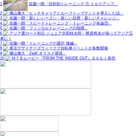
1
佐藤一朗「目的別トレーニング ① トルクアップ」
2
腰山雅大「ヒッチキャリアとルーフトップテントを導入した話」
3
佐藤一朗「新しいシーズン・新しい目標・新しいチャレンジ」
4
佐藤一朗「スピードトレーニング・トレーニング各論③」
5
佐藤一朗「フィジカルトレーニングの指標」
6
アジア選ロード初日 ジュニア沢田桂太郎・梶原悠未が揃ってアジア王
者に！
7
佐藤一朗「トレーニングの選択 後編」
8
東京デザイナーズウィークで自転車イベントが多数開催
9
腰山雅大「Zwift オススメ環境」
10
ＭＴＢムービー『FROM THE INSIDE OUT』まもなく発売