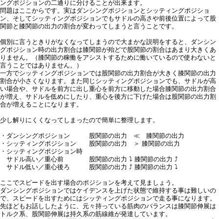
ングポジションの二通りに分けることが出来ます。
問題はここからです。実はダンシングポジションとシッティングポジショ
ン、そしてシッティングポジションでもサドルの高さや前後位置によって股
関節と膝関節の出力の割合が変わってしまうと言うことです。
個別に言うときりがなくなってしまうので大まかな説明をすると、ダンシン
グポジション時の出力割合は膝関節が殆どで股関節の割合はあまり大きくあ
りません。（膝関節の稼働をアシストするために働いているので使わないと
言うことではありません。）
一方でシッティングポジションでは股関節の出力割合が大きく膝関節の出力
割合が小さくなります。また同じシッティングポジションでも、サドルが高
い場合や、サドルを前方に出し重心を前方に移動した場合膝関節の出力割合
が増え、サドルを低めにしたり、重心を後方に下げた場合は股関節の出力割
合が増えることになります。
少し解りにくくなってしまったので簡単に整理します。
・ダンシングポジション 股関節の出力 ≪ 膝関節の出力
・シッティングポジション 股関節の出力 ＞ 膝関節の出力
・シッティングポジション時
サドル高い／重心前 股関節の出力 ⤵ 膝関節の出力 ⤴
サドル低い／重心後ろ 股関節の出力 ⤴ 膝関節の出力 ⤵
ここでスピードを出す場合のポジションを考えて見ましょう。
ダンシングポジションではケイデンスを上げた状態で維持する事は難しいの
で、スピードを出すためにはシッティングポジションで走る事になります。
先ほどもお話ししたように、元々持っている筋肉のバランスは膝関節伸展は
トルク系、股関節伸展は持久系の筋線維が発達しています。