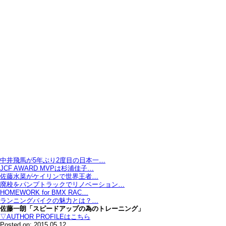
中井飛馬が5年ぶり2度目の日本一…
JCF AWARD MVPは杉浦佳子…
佐藤水菜がケイリンで世界王者…
廃校をパンプトラックでリノベーション…
HOMEWORK for BMX RAC…
ランニングバイクの魅力とは？…
佐藤一朗「スピードアップの為のトレーニング」
▽AUTHOR PROFILEはこちら
Posted on: 2015.05.12