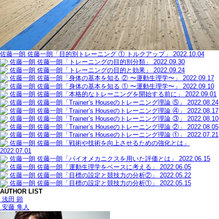
佐藤一朗
佐藤一朗「目的別トレーニング ① トルクアップ」
2022.10.04
佐藤一朗
佐藤一朗「トレーニングの目的別分類」
2022.09.30
佐藤一朗
佐藤一朗「トレーニングの目的と効果」
2022.09.24
佐藤一朗
佐藤一朗「身体の基本を知る ② 〜運動生理学〜」
2022.09.17
佐藤一朗
佐藤一朗「身体の基本を知る ① 〜運動生理学〜」
2022.09.10
佐藤一朗
佐藤一朗「本格的なトレーニングを開始する前に」
2022.09.01
佐藤一朗
佐藤一朗「Trainer’s Houseのトレーニング理論 ⑤」
2022.08.24
佐藤一朗
佐藤一朗「Trainer’s Houseのトレーニング理論 ④」
2022.08.17
佐藤一朗
佐藤一朗「Trainer’s Houseのトレーニング理論 ③」
2022.08.10
佐藤一朗
佐藤一朗「Trainer’s Houseのトレーニング理論 ②」
2022.08.05
佐藤一朗
佐藤一朗「Trainer’s Houseのトレーニング理論 ①」
2022.07.21
佐藤一朗
佐藤一朗「戦術や技術を向上させるための強化とは」
2022.07.01
佐藤一朗
佐藤一朗「バイオメカニクスを用いた評価とは」
2022.06.15
佐藤一朗
佐藤一朗「運動生理学をベースに考える」
2022.06.05
佐藤一朗
佐藤一朗「目標の設定と競技力の分析②」
2022.05.22
佐藤一朗
佐藤一朗「目標の設定と競技力の分析①」
2022.05.15
AUTHOR LIST
浅田 顕
安藤 隼人