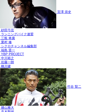
宮澤 崇史
砂田弓弦
ランニングバイク連盟
三瓶 将廣
栗村 修
シクロチャンネル編集部
福島 晋一
YBP PROJECT
中川裕之
佐藤一朗
橋川健
竹谷 賢二
腰山雅大
高木聖雄