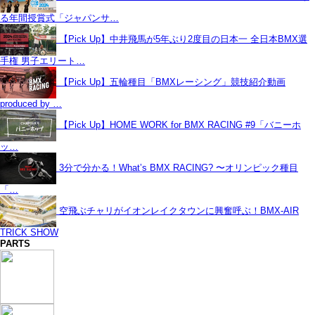
る年間授賞式「ジャパンサ…
【Pick Up】中井飛馬が5年ぶり2度目の日本一 全日本BMX選
手権 男子エリート…
【Pick Up】五輪種目「BMXレーシング」競技紹介動画
produced by …
【Pick Up】HOME WORK for BMX RACING #9「バニーホ
ッ…
3分で分かる！What’s BMX RACING? 〜オリンピック種目
「…
空飛ぶチャリがイオンレイクタウンに興奮呼ぶ！BMX-AIR
TRICK SHOW
PARTS