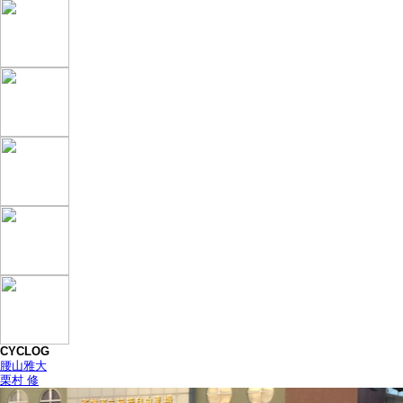
CYCLOG
腰山雅大
栗村 修