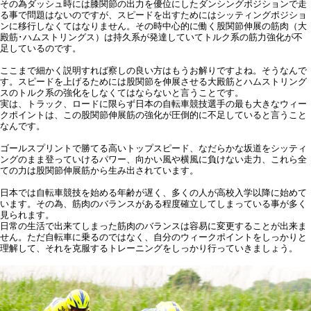
その為ダッシュ時には膝関節の出力を優位にしたダンシングポジションで走
る事で問題はないのですが、スピードを出すためにはシッティングポジショ
ンに移行しなくてはなりません。その時中心的に働く股関節伸展の筋肉（大
殿筋･ハムストリングス）は持久系が発達していてトルク系の筋力強化が不
足しているのです。
ここまで細かく説明すれば察しの良い方はもうお解りですよね。そうなんで
す。スピードを上げるためには股関節を伸展させる大殿筋とハムストリング
スのトルク系の強化をしなくてはならないと言うことです。
実は、トラック、ロードに限らず日本の自転車競技選手の最も大きなウィー
クポイントは、この股関節伸展筋の強化が圧倒的に不足していると言うこと
なんです。
ゴールスプリントで勝てる高いトップスピード、なだらかな坂道をシッティ
ングのまま登っていけるパワー、向かい風や横風に負けない走力、これら全
ての力は股関節伸展筋から生み出されています。
日本では自転車競技を始める年齢が遅く、多くの人が高校入学以降に始めて
います。その為、筋肉のバランスがある程度確立してしまっている事が多く
見られます。
日常の生活で出来てしまった筋肉のバランスは容易に変更することが出来ま
せん。ただ自転車に乗るのではなく、自分のウィークポイントをしっかりと
理解して、それを克服するトレーニングをしっかり行っていきましょう。