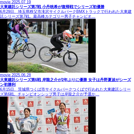
movie
2025.07.19
大東建託シリーズ第7戦 ⼩丹晄希が復帰戦でシリーズ初優勝
6月29日、埼玉県秩父市滝沢サイクルパークBMXトラックで行われた大東建
託シリーズ第7戦。最高峰カテゴリー男子チャンピオ…
movie
2025.06.28
大東建託シリーズ第6戦 岸龍之介が2年ぶりに優勝 女子は丹野夏波がシーズ
ン初勝利
6月15日、茨城県つくば市サイクルパークつくばで行われた大東建託シリー
ズ第6戦。チャンピオンシップ男子は岸龍之介が予選か…