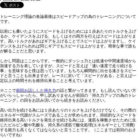
トレーニング理論の各論最後はスピードアップの為のトレーニングについて
です。
以前にも書いたようにスピードを上げるためには１歩あたりのトルクを上げ
るか、ケイデンスを上げる、もしくはその両方を行えばスピードは上がりま
す。高いトルクがあればギアを上げることでスピードは上がりますし、ケイ
デンスを上げられれば同じギアでもスピードは上がります。簡単な事で誰も
が解ることだと思います。
しかし問題はここからです。一般的にダッシュ力とは低速や中間速度域から
加速する力を表していますが、スピードと言えば「速い速度で走り続ける
事」を意味すると僕は思っています。もちろん瞬間的に出せる速さをスピー
ドと言うことも出来ますが、レースに於いて「スピードがある」と言えば一
定以上の時間それを維持出来ることと考えています。
※ここで
前回お話しした持久力
の話と繋がってきます。もし読んでいない方
がいらっしゃったら、申し訳ありませんが前回の「持久力アップの為のトレ
ーニング」の回をお読み頂いてから続きをお読みください。
高い出力を続ける為には１歩あたりのトルクを上げるだけでなく、その際の
エネルギー代謝がスムーズであることが求められます。持続的なスピードを
維持出来る高いトルクを発生させ続ける為には、速筋を稼働させたために生
じたピルビン酸や乳酸を、持久系の遅筋で酸化処理(エネルギーとして消費)
する能力も高くなくてはならないと言うことです。（ここまでは前回のおさ
らいですね）