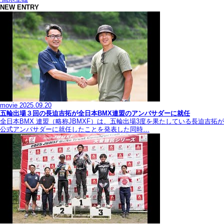
NEW ENTRY
movie
2025.09.20
五輪出場３回の長迫吉拓が全日本BMX連盟のアンバサダーに就任
全日本BMX 連盟（略称JBMXF）は、五輪出場3度を果たしている長迫吉拓が
公式アンバサダーに就任したことを発表した同時…