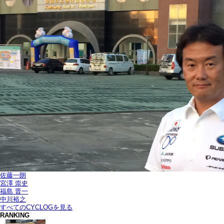
佐藤一朗
宮澤 崇史
福島 晋一
中川裕之
すべてのCYCLOGを見る
RANKING