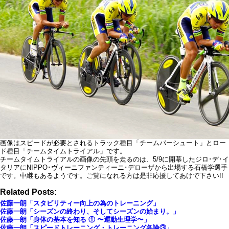
画像はスピードが必要とされるトラック種目「チームパーシュート」とロー
ド種目「チームタイムトライアル」です。
チームタイムトライアルの画像の先頭を走るのは、5/9に開幕したジロ･デ･イ
タリアにNIPPO･ヴィーニファンティーニ･デローザから出場する石橋学選手
です。中継もあるようです。ご覧になれる方は是非応援してあけで下さい!!
Related Posts:
佐藤一朗「スタビリティー向上の為のトレーニング」
佐藤一朗「シーズンの終わり、そしてシーズンの始まり。」
佐藤一朗「身体の基本を知る ① 〜運動生理学〜」
佐藤一朗「スピードトレーニング・トレーニング各論③」