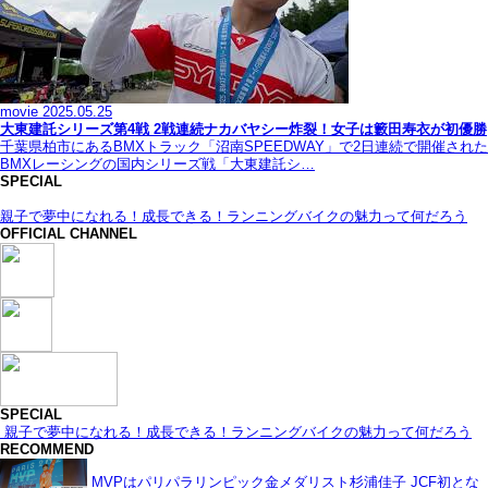
movie
2025.05.25
大東建託シリーズ第4戦 2戦連続ナカバヤシー炸裂！女子は籔田寿衣が初優勝
千葉県柏市にあるBMXトラック「沼南SPEEDWAY」で2日連続で開催された
BMXレーシングの国内シリーズ戦「大東建託シ…
SPECIAL
親子で夢中になれる！成長できる！ランニングバイクの魅力って何だろう
OFFICIAL CHANNEL
SPECIAL
親子で夢中になれる！成長できる！ランニングバイクの魅力って何だろう
RECOMMEND
MVPはパリパラリンピック金メダリスト杉浦佳子 JCF初とな