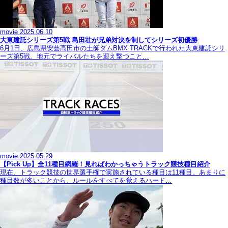
movie
2025.06.10
大東建託シリーズ第5戦 島田壮が兄弟対決を制してシリーズ初優勝
6月1日、広島県安芸高田市の土師ダムBMX TRACKで行われた大東建託シリ
ーズ第5戦。地元でライバルたちを迎え撃つこと…
movie
2025.05.29
【Pick Up】全11種目網羅！見ればわかっちゃうトラック競技種目紹介
現在、トラック競技の世界選手権で実施されている種目は11種目。あまりに
種目数が多いことから、ルールをすべてを覚えるハード…