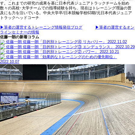
す。これまでの研究の成果を基に日本代表ジュニアトラックチームを始め
数々の高校･大学チームでの指導経験を持ち、現在はトレーニング理論の普
及にも力を注いでいる。中央大学卒/日本競輪学校63期/元日本代表ジュニア
トラックヘッドコーチ
▶筆者の運営するトレーニング情報発信ブログ
▶筆者の運営するオン
ラインセミナーの情報
佐藤一朗の新着コラム
佐藤一朗
佐藤一朗「目的別トレーニング④ リカバリー」
2022.11.02
佐藤一朗
佐藤一朗「目的別トレーニング③ エンデュランス」
2022.10.29
佐藤一朗
佐藤一朗「目的別トレーニング② パワー」
2022.10.21
佐藤一朗
佐藤一朗「効果的なトレーニングのための優先順位」
2022.10.07