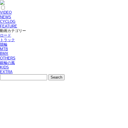
VIDEO
NEWS
CYCLOG
FEATURE
動画カテゴリー
ロード
トラック
競輪
MTB
BMX
OTHERS
銀輪の風
KIDS
EXTRA