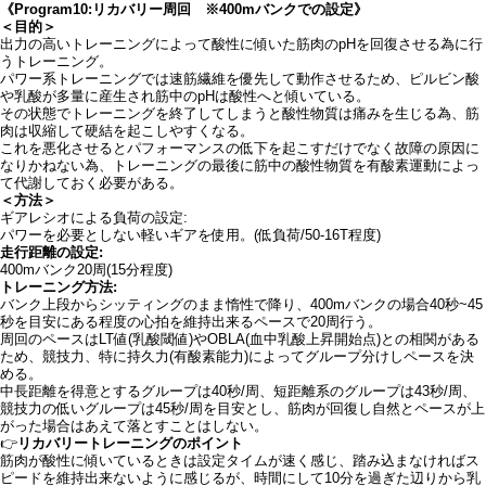
《Program10:リカバリー周回 ※400mバンクでの設定》
＜目的＞
出力の高いトレーニングによって酸性に傾いた筋肉のpHを回復させる為に行
うトレーニング。
パワー系トレーニングでは速筋繊維を優先して動作させるため、ピルビン酸
や乳酸が多量に産生され筋中のpHは酸性へと傾いている。
その状態でトレーニングを終了してしまうと酸性物質は痛みを生じる為、筋
肉は収縮して硬結を起こしやすくなる。
これを悪化させるとパフォーマンスの低下を起こすだけでなく故障の原因に
なりかねない為、トレーニングの最後に筋中の酸性物質を有酸素運動によっ
て代謝しておく必要がある。
＜方法＞
ギアレシオによる負荷の設定:
パワーを必要としない軽いギアを使用。(低負荷/50-16T程度)
走行距離の設定:
400mバンク20周(15分程度)
トレーニング方法:
バンク上段からシッティングのまま惰性で降り、400mバンクの場合40秒~45
秒を目安にある程度の心拍を維持出来るペースで20周行う。
周回のペースはLT値(乳酸閾値)やOBLA(血中乳酸上昇開始点)との相関がある
ため、競技力、特に持久力(有酸素能力)によってグループ分けしペースを決
める。
中長距離を得意とするグループは40秒/周、短距離系のグループは43秒/周、
競技力の低いグループは45秒/周を目安とし、筋肉が回復し自然とペースが上
がった場合はあえて落とすことはしない。
👉
リカバリートレーニングのポイント
筋肉が酸性に傾いているときは設定タイムが速く感じ、踏み込まなければス
ピードを維持出来ないように感じるが、時間にして10分を過ぎた辺りから乳