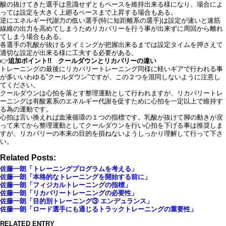
酸の抜けてきた選手は意識せずともペースを維持出来る様になり、場合によ
っては設定を大きく上廻るペースまで上昇する場合もある。
逆にエネルギー代謝力の低い選手(特に短距離系の選手)は設定が速いと速筋
線維の出力を高めてしまうためリカバリーを行う事が出来ずに周回から離れ
てしまう場合もある。
各選手の乳酸が抜けるタイミングが把握出来るまでは設定タイムを押さえて
適切な設定が出来る様に工夫する必要がある。
👉
追加ポイント!! クールダウンとリカバリーの違い
トレーニングの最後にリカバリートレーニング同様に軽いギアで行われる事
が多いいわゆる”クールダウン”ですが、この２つを混同しないように注意し
てください。
クールダウンは心拍を落とす整理運動として行われますが、リカバリートレ
ーニングは有酸素系のエネルギー代謝を促すために心拍を一定以上で維持す
る為の運動です。
心拍は言い換えれば血液循環の１つの指標です。乳酸が抜けて脚の動きが戻
って来てから整理運動としてクールダウンを行い心拍を下げる事は推奨しま
すが、リカバリーの本来の目的を損ねないようしっかり理解して行って下さ
い。
Related Posts:
佐藤一朗「トレーニングプログラムを考える」
佐藤一朗「本格的なトレーニングを開始する前に」
佐藤一朗「フィジカルトレーニングの指標」
佐藤一朗「リカバリートレーニングの必要性」
佐藤一朗「目的別トレーニング③ エンデュランス」
佐藤一朗「ロード選手にも通じるトラックトレーニングの重要性」
RELATED ENTRY