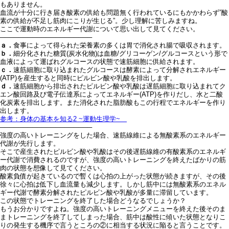
もありません。
血流が十分に行き届き酸素の供給も問題無く行われているにもかかわらず”酸
素の供給が不足し筋肉にこりが生じる”。少し理解に苦しみますね。
ここで運動時のエネルギー代謝について思い出して見てください。
────────────────────
ａ．
食事によって得られた栄養素の多くは胃で消化され腸で吸収されます。
ｂ．
細分化された糖質(炭水化物)は血糖/グリコーゲン/グルコースという形で
血液によって運ばれグルコースの状態で速筋細胞に供給されます。
ｃ．
速筋細胞に取り込まれたグルコースは酵素によって分解されエネルギー
(ATP)を産生すると同時にピルビン酸や乳酸を排出します。
ｄ．
速筋細胞から排出されたピルビン酸や乳酸は遅筋細胞に取り込まれてク
エン酸回路及び電子伝達系によってエネルギー(ATP)を作りだし、水と二酸
化炭素を排出します。また消化された脂肪酸もこの行程でエネルギーを作り
出します。
参考：身体の基本を知る2 ~運動生理学~
────────────────────
強度の高いトレーニングをした場合、速筋線維による無酸素系のエネルギー
代謝が先行します。
そこで産生されたピルビン酸や乳酸はその後遅筋線維の有酸素系のエネルギ
ー代謝で消費されるのですが、強度の高いトレーニングを終えたばかりの筋
肉の状態を想像して見てください。
酸素負債が起きているので暫くは心拍の上がった状態が続きますが、その後
徐々に心拍は低下し血流量も減少します。しかし筋中には無酸素系のエネル
ギー代謝で酵素分解されたピルビン酸や乳酸が多量に滞留しています。
この状態でトレーニングを終了した場合どうなるでしょうか？
もうお分かりですよね。強度の高いトレーニングメニューを終えた後そのま
まトレーニングを終了してしまった場合、筋中は酸性に傾いた状態となりこ
りの発生する機序で言うところの②に相当する状況に陥ると言うことです。