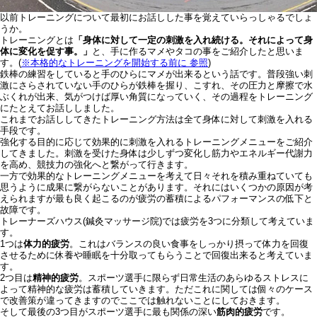
以前トレーニングについて最初にお話しした事を覚えていらっしゃるでしょ
うか。
トレーニングとは
「身体に対して一定の刺激を入れ続ける。それによって身
体に変化を促す事。」
と、手に作るマメやタコの事をご紹介したと思いま
す。(
※本格的なトレーニングを開始する前に 参照
)
鉄棒の練習をしていると手のひらにマメが出来るという話です。普段強い刺
激にさらされていない手のひらが鉄棒を握り、こすれ、その圧力と摩擦で水
ぶくれが出来、気がつけば厚い角質になっていく、その過程をトレーニング
にたとえてお話ししました。
これまでお話ししてきたトレーニング方法は全て身体に対して刺激を入れる
手段です。
強化する目的に応じて効果的に刺激を入れるトレーニングメニューをご紹介
してきました。刺激を受けた身体は少しずつ変化し筋力やエネルギー代謝力
を高め、競技力の強化へと繋がって行きます。
一方で効果的なトレーニングメニューを考えて日々それを積み重ねていても
思うように成果に繋がらないことがあります。それにはいくつかの原因が考
えられますが最も良く起こるのが疲労の蓄積によるパフォーマンスの低下と
故障です。
トレーナーズハウス(鍼灸マッサージ院)では疲労を3つに分類して考えていま
す。
1つは
体力的疲労
。これはバランスの良い食事をしっかり摂って体力を回復
させるために休養や睡眠を十分取ってもらうことで回復出来ると考えていま
す。
2つ目は
精神的疲労
。スポーツ選手に限らず日常生活のあらゆるストレスに
よって精神的な疲労は蓄積していきます。ただこれに関しては個々のケース
で改善策が違ってきますのでここでは触れないことにしておきます。
そして最後の3つ目がスポーツ選手に最も関係の深い
筋肉的疲労
です。