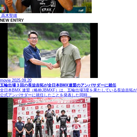
高木聖雄
NEW ENTRY
movie
2025.09.20
五輪出場３回の長迫吉拓が全日本BMX連盟のアンバサダーに就任
全日本BMX 連盟（略称JBMXF）は、五輪出場3度を果たしている長迫吉拓が
公式アンバサダーに就任したことを発表した同時…