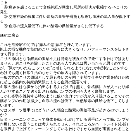
じる
④:痛みを感じることで交感神経が興奮し局所の筋肉が収縮する=>こりの
発生
⑤:交感神経の興奮に伴い局所の血管平滑筋も収縮し血液の流入量が低下す
る
⑥:血液の流入量低下に伴い酸素の供給量がさらに低下する
startに戻る
────────────────
これを治療家の間では”痛みの悪循環”と呼んでいます。
以上の様な機序で筋肉のこりは徐々に大きくなり、パフォーマンスを低下さ
せて行きます。
こりの原因となる酸素の供給不足は特別な状況のみで発生するわけではあり
ません。肩こりを経験したことのある人であれば思い当たると思うのです
が、”気がついたらこっていた”と感じられるようになにか特別なことをする
わけでも無く日常生活のなかにその原因は隠されています。
一般の方のこりの原因として最も多いのが同じ姿勢で仕事や作業を続けた際
に起こる筋肉の持続的緊張によりる血流の阻害です。
血液の流れは心臓から拍出される力だけでは無く、骨格筋に力が入ったり緩
んだりすることで送り出される筋ポンプの作用も大きく影響します。
しかし姿勢を維持する時のように低い出力ですが力が入り続けることでその
筋ポンプの作用は減少し血液の流れは低下、当然酸素の供給も低下してしま
います。
ではスポーツ選手ではどういった場合に酸素の供給不足が起きるのでしょう
か？
日頃トレーニングによって身体を動かし続けている選手にとって筋ポンプが
作用しないと言うことは考えられません。それどころかハートレイト(心拍)
を限界まで上げてトレーニングしているわけですから血流が阻害されること