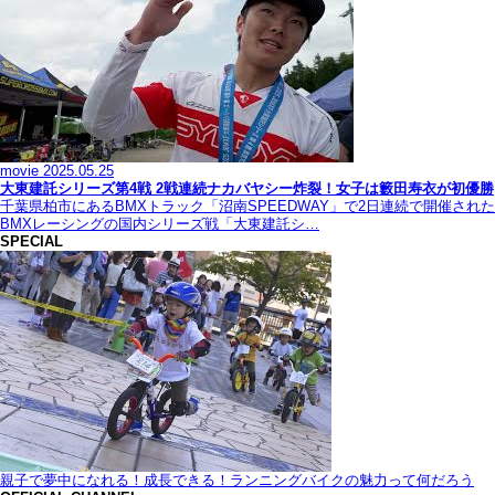
movie
2025.05.25
大東建託シリーズ第4戦 2戦連続ナカバヤシー炸裂！女子は籔田寿衣が初優勝
千葉県柏市にあるBMXトラック「沼南SPEEDWAY」で2日連続で開催された
BMXレーシングの国内シリーズ戦「大東建託シ…
SPECIAL
親子で夢中になれる！成長できる！ランニングバイクの魅力って何だろう