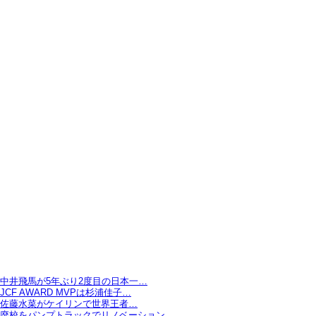
中井飛馬が5年ぶり2度目の日本一…
JCF AWARD MVPは杉浦佳子…
佐藤水菜がケイリンで世界王者…
廃校をパンプトラックでリノベーション…