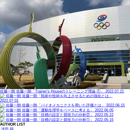
佐藤一朗
佐藤一朗「Trainer’s Houseのトレーニング理論 ①」
2022.07.21
佐藤一朗
佐藤一朗「戦術や技術を向上させるための強化とは」
2022.07.01
佐藤一朗
佐藤一朗「バイオメカニクスを用いた評価とは」
2022.06.15
佐藤一朗
佐藤一朗「運動生理学をベースに考える」
2022.06.05
佐藤一朗
佐藤一朗「目標の設定と競技力の分析②」
2022.05.22
佐藤一朗
佐藤一朗「目標の設定と競技力の分析①」
2022.05.15
AUTHOR LIST
浅田 顕