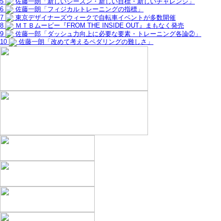
5
佐藤一朗「新しいシーズン・新しい目標・新しいチャレンジ」
6
佐藤一朗「フィジカルトレーニングの指標」
7
東京デザイナーズウィークで自転車イベントが多数開催
8
ＭＴＢムービー『FROM THE INSIDE OUT』まもなく発売
9
佐藤一郎「ダッシュ力向上に必要な要素・トレーニング各論②」
10
佐藤一朗「改めて考えるペダリングの難しさ」