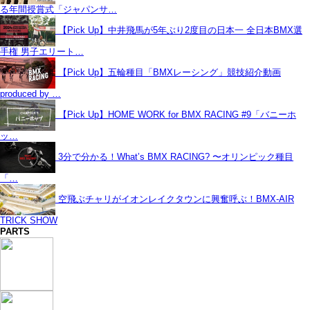
る年間授賞式「ジャパンサ…
【Pick Up】中井飛馬が5年ぶり2度目の日本一 全日本BMX選
手権 男子エリート…
【Pick Up】五輪種目「BMXレーシング」競技紹介動画
produced by …
【Pick Up】HOME WORK for BMX RACING #9「バニーホ
ッ…
3分で分かる！What’s BMX RACING? 〜オリンピック種目
「…
空飛ぶチャリがイオンレイクタウンに興奮呼ぶ！BMX-AIR
TRICK SHOW
PARTS