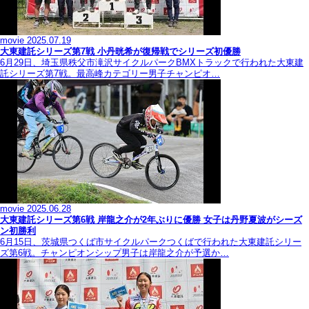
movie
2025.07.19
大東建託シリーズ第7戦 ⼩丹晄希が復帰戦でシリーズ初優勝
6月29日、埼玉県秩父市滝沢サイクルパークBMXトラックで行われた大東建
託シリーズ第7戦。最高峰カテゴリー男子チャンピオ…
movie
2025.06.28
大東建託シリーズ第6戦 岸龍之介が2年ぶりに優勝 女子は丹野夏波がシーズ
ン初勝利
6月15日、茨城県つくば市サイクルパークつくばで行われた大東建託シリー
ズ第6戦。チャンピオンシップ男子は岸龍之介が予選か…