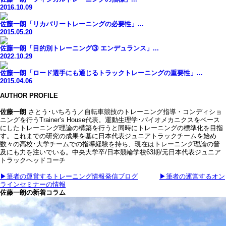
2016.10.09
佐藤一朗「リカバリートレーニングの必要性」...
2015.05.20
佐藤一朗「目的別トレーニング③ エンデュランス」...
2022.10.29
佐藤一朗「ロード選手にも通じるトラックトレーニングの重要性」...
2015.04.06
AUTHOR PROFILE
佐藤一朗
さとう･いちろう／自転車競技のトレーニング指導・コンディショ
ニングを行うTrainer’s House代表。運動生理学･バイオメカニクスをベース
にしたトレーニング理論の構築を行うと同時にトレーニングの標準化を目指
す。これまでの研究の成果を基に日本代表ジュニアトラックチームを始め
数々の高校･大学チームでの指導経験を持ち、現在はトレーニング理論の普
及にも力を注いでいる。中央大学卒/日本競輪学校63期/元日本代表ジュニア
トラックヘッドコーチ
▶筆者の運営するトレーニング情報発信ブログ
▶筆者の運営するオン
ラインセミナーの情報
佐藤一朗の新着コラム