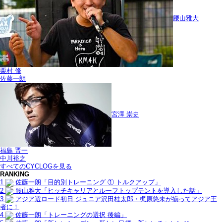
腰山雅大
栗村 修
佐藤一朗
宮澤 崇史
福島 晋一
中川裕之
すべてのCYCLOGを見る
RANKING
1
佐藤一朗「目的別トレーニング ① トルクアップ」
2
腰山雅大「ヒッチキャリアとルーフトップテントを導入した話」
3
アジア選ロード初日 ジュニア沢田桂太郎・梶原悠未が揃ってアジア王
者に！
4
佐藤一朗「トレーニングの選択 後編」