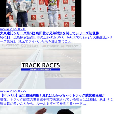
movie
2025.06.10
大東建託シリーズ第5戦 島田壮が兄弟対決を制してシリーズ初優勝
6月1日、広島県安芸高田市の土師ダムBMX TRACKで行われた大東建託シリ
ーズ第5戦。地元でライバルたちを迎え撃つこと…
movie
2025.05.29
【Pick Up】全11種目網羅！見ればわかっちゃうトラック競技種目紹介
現在、トラック競技の世界選手権で実施されている種目は11種目。あまりに
種目数が多いことから、ルールをすべてを覚えるハード…