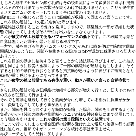
もちろん筋中のピルビン酸や乳酸はその後血流によって多臓器に運ばれ消費
されるので何時までもその状況が続くわけではありませんが、こりが発生す
るメカニズムがスタートしてしまう事には変わりありません。
筋肉にこりが生じると言うことは筋繊維が収縮して固まると言うことです。
これを筋の硬結(こりの正式名称)と呼びます。
筋繊維は収縮することで出力を発揮しますので、筋繊維の一部が収縮した状
態で固まってしまえばその部位は出力を生まなくなります。
これが
疲労の第１段階であるパフォーマンスの低下
です。この段階では殆ど
自覚は無くただ調子が悪いと感じる程度です。
一方で、膝を曲げる筋肉(ハムストリングス)があれば膝を伸ばす筋肉(大腿四
頭筋)があるように、関節を稼働させる筋肉には必ず反対に稼働させる筋肉が
あります。
これを目的の動きに拮抗すると言うことから拮抗筋を呼びますが、この拮抗
筋も同じように疲労の蓄積によって一部の筋繊維が硬結を起こします。そう
すると目的の動作を行おうとすると拮抗筋が思うように伸びずに抵抗となり
動作が重く感じるようになってきます。
これが
疲労の第２段階である身体が重い、動きが重いと言った自覚症状
で
す。
さらに筋の硬結が進み筋繊維の短縮する部分が増えて行くと、筋肉そのもの
の長さが短縮して行きます。
それでも運動を継続して行くと筋肉が骨に付着している部分に負担がかか
り、炎症を起こしてしまう事があります。
また、関節を幾つも跨ぐような筋肉が短縮した場合、関節を圧迫するような
負荷がかかり関節の障害や椎間板ヘルニアの様な神経症状にまで発展してし
まう場合もあります。これが
疲労の第３段階といえる故障
です。
そこまで行ってしまった場合医師の診断を受けた上で適切な治療を行う必要
性に迫られ、当然ですがトレーニングを続ける事は出来ません。
再びコーチとしての見解に戻ります。