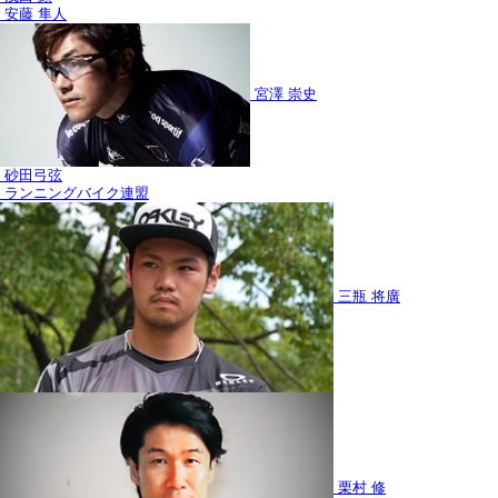
安藤 隼人
宮澤 崇史
砂田弓弦
ランニングバイク連盟
三瓶 将廣
栗村 修