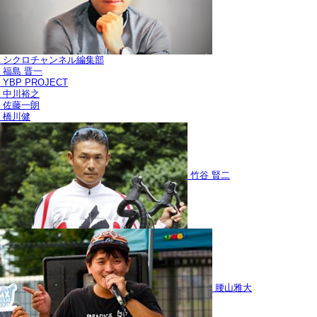
シクロチャンネル編集部
福島 晋一
YBP PROJECT
中川裕之
佐藤一朗
橋川健
竹谷 賢二
腰山雅大