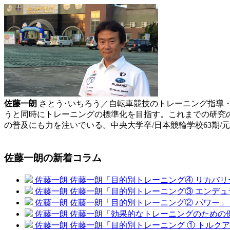
佐藤一朗
さとう･いちろう／自転車競技のトレーニング指導・コン
うと同時にトレーニングの標準化を目指す。これまでの研究
の普及にも力を注いでいる。中央大学卒/日本競輪学校63期/
佐藤一朗の新着コラム
佐藤一朗
佐藤一朗「目的別トレーニング④ リカバリ
佐藤一朗
佐藤一朗「目的別トレーニング③ エンデュ
佐藤一朗
佐藤一朗「目的別トレーニング② パワー」
佐藤一朗
佐藤一朗「効果的なトレーニングのための
佐藤一朗
佐藤一朗「目的別トレーニング ① トルク