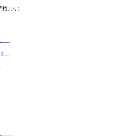
手権より）
。」
く」
」
...