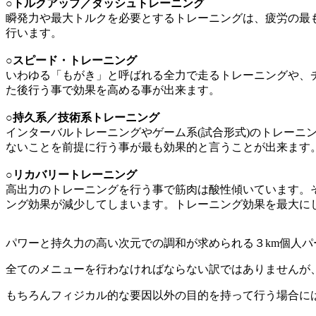
○トルクアップ／ダッシュトレーニング
瞬発力や最大トルクを必要とするトレーニングは、疲労の最
行います。
○スピード・トレーニング
いわゆる「もがき」と呼ばれる全力で走るトレーニングや、
た後行う事で効果を高める事が出来ます。
○持久系／技術系トレーニング
インターバルトレーニングやゲーム系(試合形式)のトレー
ないことを前提に行う事が最も効果的と言うことが出来ます
○リカバリートレーニング
高出力のトレーニングを行う事で筋肉は酸性傾いています。
ング効果が減少してしまいます。トレーニング効果を最大に
パワーと持久力の高い次元での調和が求められる３km個人
全てのメニューを行わなければならない訳ではありませんが
もちろんフィジカル的な要因以外の目的を持って行う場合に