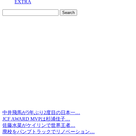
EXTRA
中井飛馬が5年ぶり2度目の日本一…
JCF AWARD MVPは杉浦佳子…
佐藤水菜がケイリンで世界王者…
廃校をパンプトラックでリノベーション…