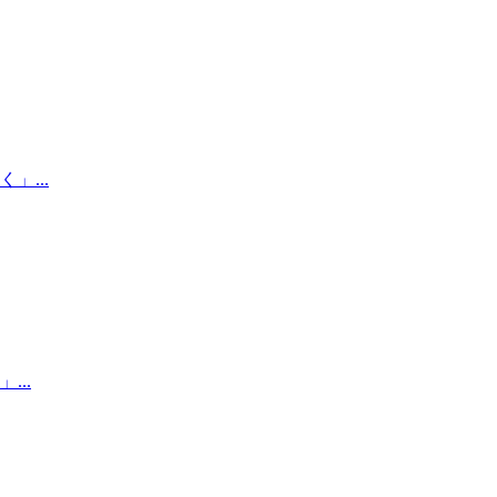
...
..