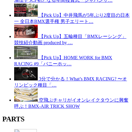
浦佳子 JCF初となる年間授賞式「ジャパンサ…
【Pick Up】中井飛馬が5年ぶり2度目の日本
一 全日本BMX選手権 男子エリート…
【Pick Up】五輪種目「BMXレーシング」
競技紹介動画 produced by …
【Pick Up】HOME WORK for BMX
RACING #9「バニーホッ…
3分で分かる！What’s BMX RACING? 〜オ
リンピック種目「…
空飛ぶチャリがイオンレイクタウンに興奮
呼ぶ！BMX-AIR TRICK SHOW
PARTS