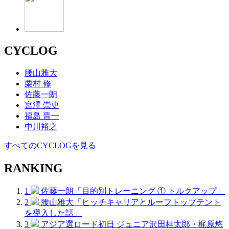
CYCLOG
腰山雅大
栗村 修
佐藤一朗
宮澤 崇史
福島 晋一
中川裕之
すべてのCYCLOGを見る
RANKING
1
佐藤一朗「目的別トレーニング ① トルクアップ」
2
腰山雅大「ヒッチキャリアとルーフトップテント
を導入した話」
3
アジア選ロード初日 ジュニア沢田桂太郎・梶原悠