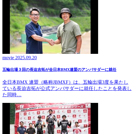
movie
2025.09.20
五輪出場３回の長迫吉拓が全日本BMX連盟のアンバサダーに就任
全日本BMX 連盟（略称JBMXF）は、五輪出場3度を果たし
ている長迫吉拓が公式アンバサダーに就任したことを発表し
た同時…