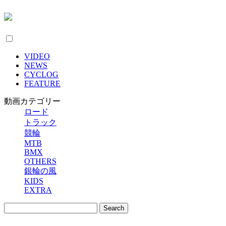
VIDEO
NEWS
CYCLOG
FEATURE
動画カテゴリー
ロード
トラック
競輪
MTB
BMX
OTHERS
銀輪の風
KIDS
EXTRA