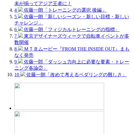
未が揃ってアジア王者に！
4
佐藤一朗「トレーニングの選択 後編」
5
佐藤一朗「新しいシーズン・新しい目標・新しい
チャレンジ」
6
佐藤一朗「フィジカルトレーニングの指標」
7
東京デザイナーズウィークで自転車イベントが多
数開催
8
ＭＴＢムービー『FROM THE INSIDE OUT』まも
なく発売
9
佐藤一郎「ダッシュ力向上に必要な要素・トレー
ニング各論②」
10
佐藤一朗「改めて考えるペダリングの難しさ」