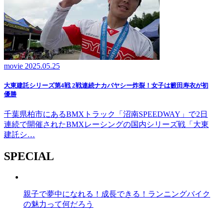
movie
2025.05.25
大東建託シリーズ第4戦 2戦連続ナカバヤシー炸裂！女子は籔田寿衣が初
優勝
千葉県柏市にあるBMXトラック「沼南SPEEDWAY」で2日
連続で開催されたBMXレーシングの国内シリーズ戦「大東
建託シ…
SPECIAL
親子で夢中になれる！成長できる！ランニングバイク
の魅力って何だろう