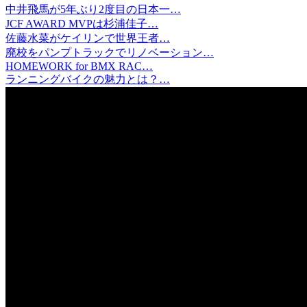
中井飛馬が5年ぶり2度目の日本一…
JCF AWARD MVPは杉浦佳子…
佐藤水菜がケイリンで世界王者…
廃校をパンプトラックでリノベーション…
HOMEWORK for BMX RAC…
ランニングバイクの魅力とは？…