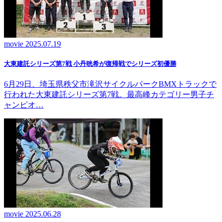
movie
2025.07.19
大東建託シリーズ第7戦 ⼩丹晄希が復帰戦でシリーズ初優勝
6月29日、埼玉県秩父市滝沢サイクルパークBMXトラックで
行われた大東建託シリーズ第7戦。最高峰カテゴリー男子チ
ャンピオ…
movie
2025.06.28