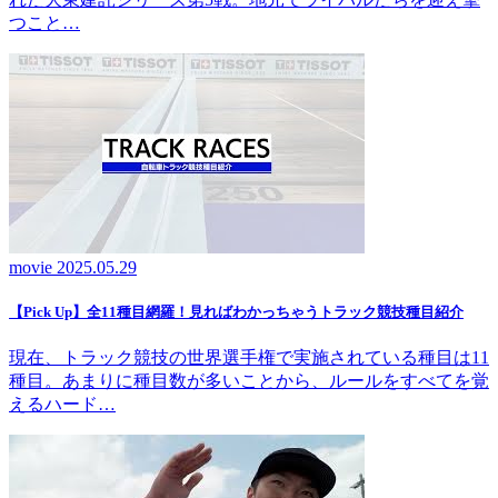
つこと…
movie
2025.05.29
【Pick Up】全11種目網羅！見ればわかっちゃうトラック競技種目紹介
現在、トラック競技の世界選手権で実施されている種目は11
種目。あまりに種目数が多いことから、ルールをすべてを覚
えるハード…