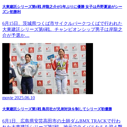
大東建託シリーズ第6戦 岸龍之介が2年ぶりに優勝 女子は丹野夏波がシー
ズン初勝利
6月15日、茨城県つくば市サイクルパークつくばで行われた
大東建託シリーズ第6戦。チャンピオンシップ男子は岸龍之
介が予選か…
movie
2025.06.10
大東建託シリーズ第5戦 島田壮が兄弟対決を制してシリーズ初優勝
6月1日、広島県安芸高田市の土師ダムBMX TRACKで行わ
れた大東建託シリーズ第5戦。地元でライバルたちを迎え撃