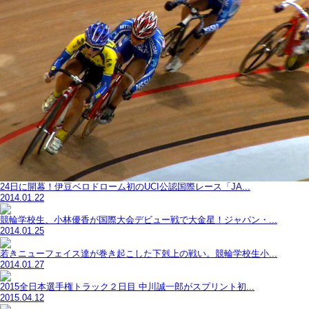
24日に開幕！伊豆ベロドローム初のUCI公認国際レース「JA...
2014.01.22
競輪学校生、小林優香が国際大会デビュー戦で大金星！ジャパン・...
2014.01.25
若きニューフェイス達が巻き起こした下剋上の戦い。競輪学校生小...
2014.01.27
2015全日本選手権トラック２日目 中川誠一郎がスプリント初...
2015.04.12