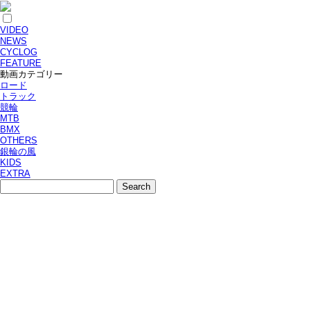
VIDEO
NEWS
CYCLOG
FEATURE
動画カテゴリー
ロード
トラック
競輪
MTB
BMX
OTHERS
銀輪の風
KIDS
EXTRA