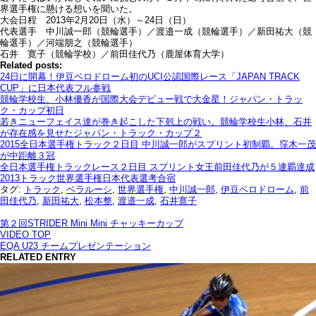
界選手権に懸ける想いを聞いた。
大会日程 2013年2月20日（水）～24日（日）
代表選手 中川誠一郎（競輪選手）／渡邉一成（競輪選手）／新田祐大（競
輪選手）／河端朋之（競輪選手）
石井 寛子（競輪学校）／前田佳代乃（鹿屋体育大学）
Related posts:
24日に開幕！伊豆ベロドローム初のUCI公認国際レース「JAPAN TRACK
CUP」に日本代表フル参戦
競輪学校生、小林優香が国際大会デビュー戦で大金星！ジャパン・トラッ
ク・カップ初日
若きニューフェイス達が巻き起こした下剋上の戦い。競輪学校生小林、石井
が存在感を見せたジャパン・トラック・カップ２
2015全日本選手権トラック２日目 中川誠一郎がスプリント初制覇。窪木一茂
が中距離３冠
全日本選手権トラックレース２日目 スプリント女王前田佳代乃が５連覇達成
2013トラック世界選手権日本代表選考合宿
タグ:
トラック
,
ベラルーシ
,
世界選手権
,
中川誠一郎
,
伊豆ベロドローム
,
前
田佳代乃
,
新田祐大
,
松本整
,
渡邉一成
,
石井寛子
第２回STRIDER Mini Mini チャッキーカップ
VIDEO TOP
EQA U23 チームプレゼンテーション
RELATED ENTRY