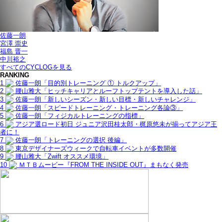
佐藤一朗
宮澤 崇史
福島 晋一
中川裕之
すべてのCYCLOGを見る
RANKING
1
佐藤一朗「目的別トレーニング ① トルクアップ」
2
腰山雅大「ヒッチキャリアとルーフトップテントを導入した話」
3
佐藤一朗「新しいシーズン・新しい目標・新しいチャレンジ」
4
佐藤一朗「スピードトレーニング・トレーニング各論③」
5
佐藤一朗「フィジカルトレーニングの指標」
6
アジア選ロード初日 ジュニア沢田桂太郎・梶原悠未が揃ってアジア王
者に！
7
佐藤一朗「トレーニングの選択 後編」
8
東京デザイナーズウィークで自転車イベントが多数開催
9
腰山雅大「Zwift オススメ環境」
10
ＭＴＢムービー『FROM THE INSIDE OUT』まもなく発売