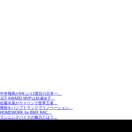
中井飛馬が5年ぶり2度目の日本一…
JCF AWARD MVPは杉浦佳子…
佐藤水菜がケイリンで世界王者…
廃校をパンプトラックでリノベーション…
HOMEWORK for BMX RAC…
ランニングバイクの魅力とは？…