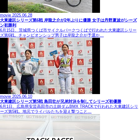
movie
2025.06.28
大東建託シリーズ第6戦 岸龍之介が2年ぶりに優勝 女子は丹野夏波がシーズ
ン初勝利
6月15日、茨城県つくば市サイクルパークつくばで行われた大東建託シリー
ズ第6戦。チャンピオンシップ男子は岸龍之介が予選か…
movie
2025.06.10
大東建託シリーズ第5戦 島田壮が兄弟対決を制してシリーズ初優勝
6月1日、広島県安芸高田市の土師ダムBMX TRACKで行われた大東建託シリ
ーズ第5戦。地元でライバルたちを迎え撃つこと…