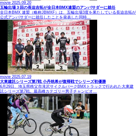
movie
2025.09.20
五輪出場３回の長迫吉拓が全日本BMX連盟のアンバサダーに就任
全日本BMX 連盟（略称JBMXF）は、五輪出場3度を果たしている長迫吉拓が
公式アンバサダーに就任したことを発表した同時…
movie
2025.07.19
大東建託シリーズ第7戦 ⼩丹晄希が復帰戦でシリーズ初優勝
6月29日、埼玉県秩父市滝沢サイクルパークBMXトラックで行われた大東建
託シリーズ第7戦。最高峰カテゴリー男子チャンピオ…