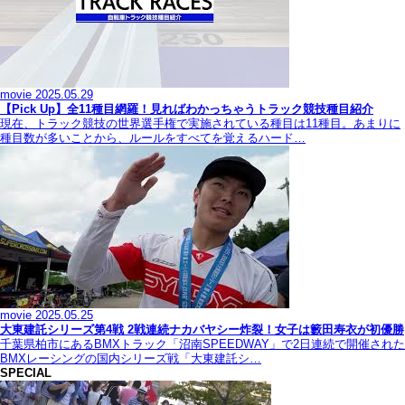
movie
2025.05.29
【Pick Up】全11種目網羅！見ればわかっちゃうトラック競技種目紹介
現在、トラック競技の世界選手権で実施されている種目は11種目。あまりに
種目数が多いことから、ルールをすべてを覚えるハード…
movie
2025.05.25
大東建託シリーズ第4戦 2戦連続ナカバヤシー炸裂！女子は籔田寿衣が初優勝
千葉県柏市にあるBMXトラック「沼南SPEEDWAY」で2日連続で開催された
BMXレーシングの国内シリーズ戦「大東建託シ…
SPECIAL