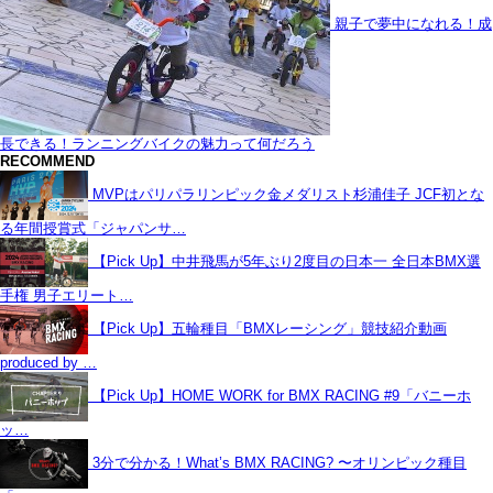
親子で夢中になれる！成
長できる！ランニングバイクの魅力って何だろう
RECOMMEND
MVPはパリパラリンピック金メダリスト杉浦佳子 JCF初とな
る年間授賞式「ジャパンサ…
【Pick Up】中井飛馬が5年ぶり2度目の日本一 全日本BMX選
手権 男子エリート…
【Pick Up】五輪種目「BMXレーシング」競技紹介動画
produced by …
【Pick Up】HOME WORK for BMX RACING #9「バニーホ
ッ…
3分で分かる！What’s BMX RACING? 〜オリンピック種目