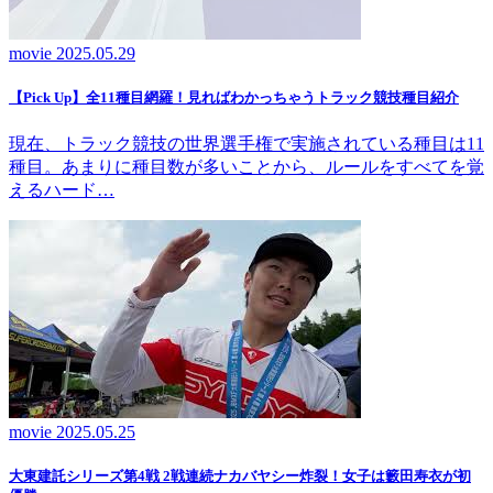
movie
2025.05.29
【Pick Up】全11種目網羅！見ればわかっちゃうトラック競技種目紹介
現在、トラック競技の世界選手権で実施されている種目は11
種目。あまりに種目数が多いことから、ルールをすべてを覚
えるハード…
movie
2025.05.25
大東建託シリーズ第4戦 2戦連続ナカバヤシー炸裂！女子は籔田寿衣が初