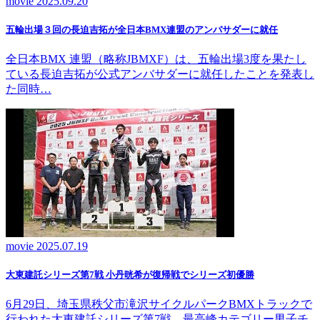
movie
2025.09.20
五輪出場３回の長迫吉拓が全日本BMX連盟のアンバサダーに就任
全日本BMX 連盟（略称JBMXF）は、五輪出場3度を果たし
ている長迫吉拓が公式アンバサダーに就任したことを発表し
た同時…
movie
2025.07.19
大東建託シリーズ第7戦 ⼩丹晄希が復帰戦でシリーズ初優勝
6月29日、埼玉県秩父市滝沢サイクルパークBMXトラックで
行われた大東建託シリーズ第7戦。最高峰カテゴリー男子チ