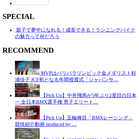
SPECIAL
親子で夢中になれる！成長できる！ランニングバイク
の魅力って何だろう
RECOMMEND
MVPはパリパラリンピック金メダリスト杉
浦佳子 JCF初となる年間授賞式「ジャパンサ…
【Pick Up】中井飛馬が5年ぶり2度目の日本
一 全日本BMX選手権 男子エリート…
【Pick Up】五輪種目「BMXレーシング」
競技紹介動画 produced by …