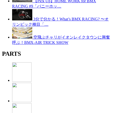
【Pick Up】HOME WORK for BMX
RACING #9「バニーホッ…
3分で分かる！What’s BMX RACING? 〜オ
リンピック種目「…
空飛ぶチャリがイオンレイクタウンに興奮
呼ぶ！BMX-AIR TRICK SHOW
PARTS