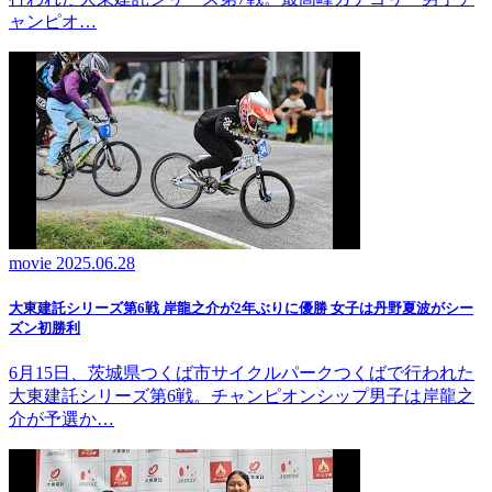
ャンピオ…
movie
2025.06.28
大東建託シリーズ第6戦 岸龍之介が2年ぶりに優勝 女子は丹野夏波がシー
ズン初勝利
6月15日、茨城県つくば市サイクルパークつくばで行われた
大東建託シリーズ第6戦。チャンピオンシップ男子は岸龍之
介が予選か…