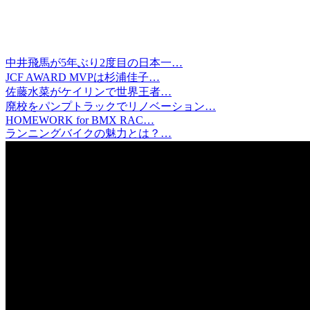
中井飛馬が5年ぶり2度目の日本一…
JCF AWARD MVPは杉浦佳子…
佐藤水菜がケイリンで世界王者…
廃校をパンプトラックでリノベーション…
HOMEWORK for BMX RAC…
ランニングバイクの魅力とは？…