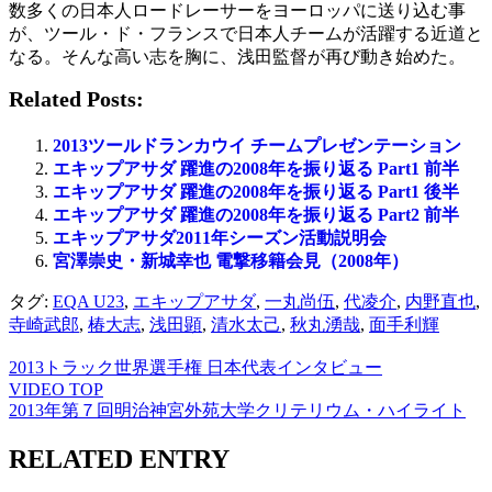
数多くの日本人ロードレーサーをヨーロッパに送り込む事
が、ツール・ド・フランスで日本人チームが活躍する近道と
なる。そんな高い志を胸に、浅田監督が再び動き始めた。
Related Posts:
2013ツールドランカウイ チームプレゼンテーション
エキップアサダ 躍進の2008年を振り返る Part1 前半
エキップアサダ 躍進の2008年を振り返る Part1 後半
エキップアサダ 躍進の2008年を振り返る Part2 前半
エキップアサダ2011年シーズン活動説明会
宮澤崇史・新城幸也 電撃移籍会見（2008年）
タグ:
EQA U23
,
エキップアサダ
,
一丸尚伍
,
代凌介
,
内野直也
,
寺崎武郎
,
椿大志
,
浅田顕
,
清水太己
,
秋丸湧哉
,
面手利輝
2013トラック世界選手権 日本代表インタビュー
VIDEO TOP
2013年第７回明治神宮外苑大学クリテリウム・ハイライト
RELATED ENTRY