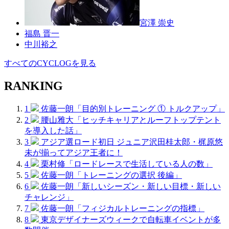
宮澤 崇史
福島 晋一
中川裕之
すべてのCYCLOGを見る
RANKING
1
佐藤一朗「目的別トレーニング ① トルクアップ」
2
腰山雅大「ヒッチキャリアとルーフトップテント
を導入した話」
3
アジア選ロード初日 ジュニア沢田桂太郎・梶原悠
未が揃ってアジア王者に！
4
栗村修「ロードレースで生活している人の数」
5
佐藤一朗「トレーニングの選択 後編」
6
佐藤一朗「新しいシーズン・新しい目標・新しい
チャレンジ」
7
佐藤一朗「フィジカルトレーニングの指標」
8
東京デザイナーズウィークで自転車イベントが多