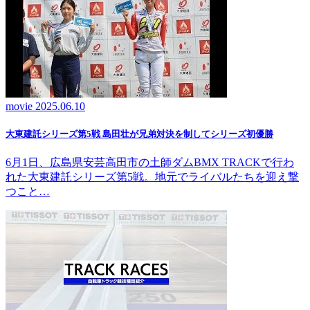
movie
2025.06.10
大東建託シリーズ第5戦 島田壮が兄弟対決を制してシリーズ初優勝
6月1日、広島県安芸高田市の土師ダムBMX TRACKで行わ
れた大東建託シリーズ第5戦。地元でライバルたちを迎え撃
つこと…