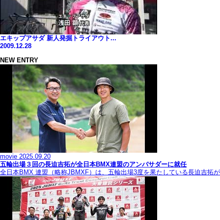
エキップアサダ 新人発掘トライアウト...
2009.12.28
NEW ENTRY
movie
2025.09.20
五輪出場３回の長迫吉拓が全日本BMX連盟のアンバサダーに就任
全日本BMX 連盟（略称JBMXF）は、五輪出場3度を果たしている長迫吉