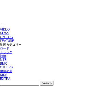
VIDEO
NEWS
CYCLOG
FEATURE
動画カテゴリー
ロード
トラック
競輪
MTB
BMX
OTHERS
銀輪の風
KIDS
EXTRA