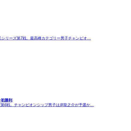
託シリーズ第7戦。最高峰カテゴリー男子チャンピオ…
ン初勝利
ズ第6戦。チャンピオンシップ男子は岸龍之介が予選か…