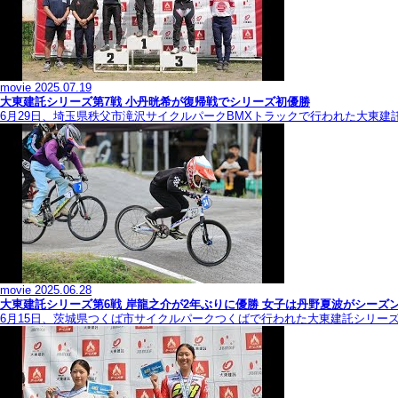
movie
2025.07.19
大東建託シリーズ第7戦 ⼩丹晄希が復帰戦でシリーズ初優勝
6月29日、埼玉県秩父市滝沢サイクルパークBMXトラックで行われた大東建
movie
2025.06.28
大東建託シリーズ第6戦 岸龍之介が2年ぶりに優勝 女子は丹野夏波がシーズ
6月15日、茨城県つくば市サイクルパークつくばで行われた大東建託シリー