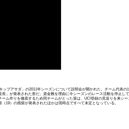
エキップアサダ」の2011年シーズンについて説明会が開かれた。チーム代表
延長」が発表された形だ。資金難を理由に今シーズンのレース活動を停止し
ーム作りを徹底するため同チームがとった策は、UCI登録の見送りを来シー
裕（19）の残留が発表されたほかは現時点ですべて未定となっている。