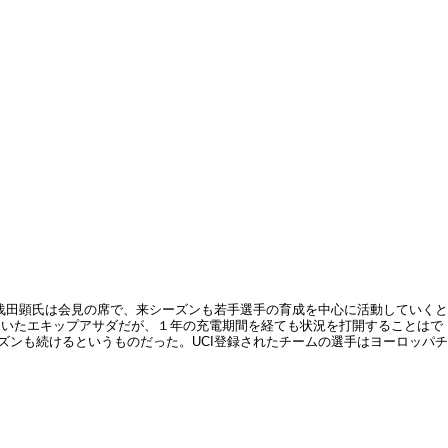
の浅田顕氏は会見の席で、来シーズンも若手選手の育成を中心に活動していくと
ていたエキップアサダだが、１年の充電期間を経ても状況を打開することはで
ズンも続けるというものだった。UCI登録されたチームの選手はヨーロッパチ