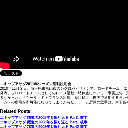
エキップアサダ2011年シーズン活動説明会
2010年11月３日、埼玉県東松山市のシクロパビリオンで、ロードチーム「
発表。プロロードチームとしてのレース活動一時休止について、事実上の「
きなかった。「ツール・ド・フランス出場」を目標に、世界で通用する強いチ
ームへの所属が不可能になってしまうからだ。チーム所属の選手は、木下智
Related Posts:
エキップアサダ 躍進の2008年を振り返る Part1 前半
エキップアサダ 躍進の2008年を振り返る Part1 後半
エキップアサダ 躍進の2008年を振り返る Part2 前半