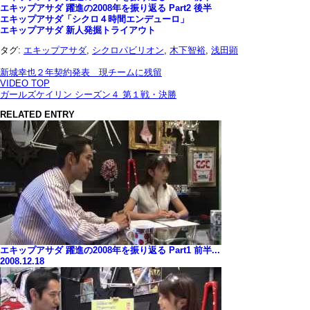
エキップアサダ 躍進の2008年を振り返る Part2 後半
エキップアサダ「シクロ４時間エンデューロ」
エキップアサダ 新人発掘トライアウト
タグ:
エキップアサダ
,
シクロパビリオン
,
木下智裕
,
浅田顕
新城幸也２年契約発表 現チームに残留
VIDEO TOP
ガールズケイリン シーズン４ 第１戦・決勝
RELATED ENTRY
エキップアサダ 躍進の2008年を振り返る Part1 前半...
2008.12.18