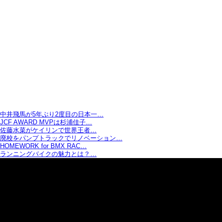
中井飛馬が5年ぶり2度目の日本一…
JCF AWARD MVPは杉浦佳子…
佐藤水菜がケイリンで世界王者…
廃校をパンプトラックでリノベーション…
HOMEWORK for BMX RAC…
ランニングバイクの魅力とは？…