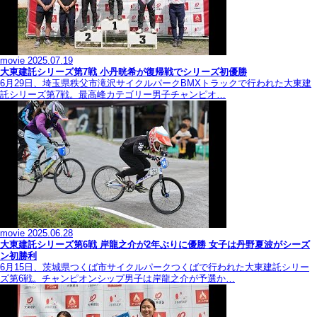
movie
2025.07.19
大東建託シリーズ第7戦 ⼩丹晄希が復帰戦でシリーズ初優勝
6月29日、埼玉県秩父市滝沢サイクルパークBMXトラックで行われた大東建
託シリーズ第7戦。最高峰カテゴリー男子チャンピオ…
movie
2025.06.28
大東建託シリーズ第6戦 岸龍之介が2年ぶりに優勝 女子は丹野夏波がシーズ
ン初勝利
6月15日、茨城県つくば市サイクルパークつくばで行われた大東建託シリー
ズ第6戦。チャンピオンシップ男子は岸龍之介が予選か…