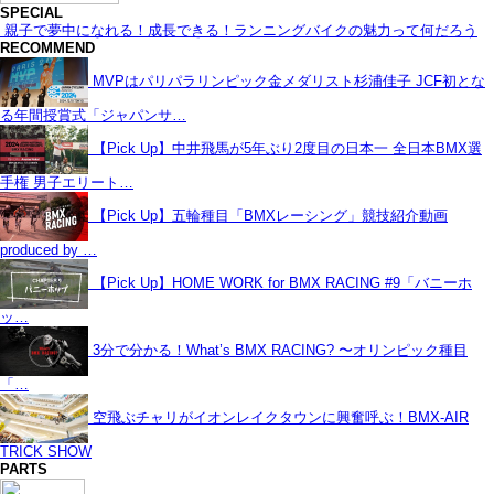
SPECIAL
親子で夢中になれる！成長できる！ランニングバイクの魅力って何だろう
RECOMMEND
MVPはパリパラリンピック金メダリスト杉浦佳子 JCF初とな
る年間授賞式「ジャパンサ…
【Pick Up】中井飛馬が5年ぶり2度目の日本一 全日本BMX選
手権 男子エリート…
【Pick Up】五輪種目「BMXレーシング」競技紹介動画
produced by …
【Pick Up】HOME WORK for BMX RACING #9「バニーホ
ッ…
3分で分かる！What’s BMX RACING? 〜オリンピック種目
「…
空飛ぶチャリがイオンレイクタウンに興奮呼ぶ！BMX-AIR
TRICK SHOW
PARTS