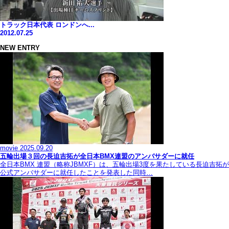
トラック日本代表 ロンドンへ...
2012.07.25
NEW ENTRY
movie
2025.09.20
五輪出場３回の長迫吉拓が全日本BMX連盟のアンバサダーに就任
全日本BMX 連盟（略称JBMXF）は、五輪出場3度を果たしている長迫吉拓が
公式アンバサダーに就任したことを発表した同時…