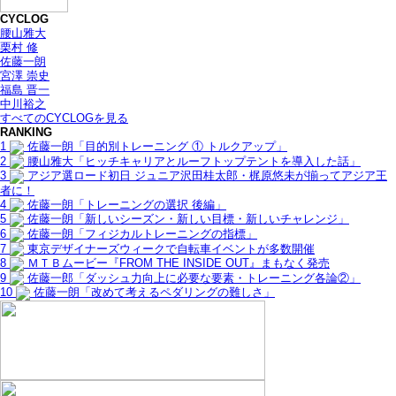
CYCLOG
腰山雅大
栗村 修
佐藤一朗
宮澤 崇史
福島 晋一
中川裕之
すべてのCYCLOGを見る
RANKING
1
佐藤一朗「目的別トレーニング ① トルクアップ」
2
腰山雅大「ヒッチキャリアとルーフトップテントを導入した話」
3
アジア選ロード初日 ジュニア沢田桂太郎・梶原悠未が揃ってアジア王
者に！
4
佐藤一朗「トレーニングの選択 後編」
5
佐藤一朗「新しいシーズン・新しい目標・新しいチャレンジ」
6
佐藤一朗「フィジカルトレーニングの指標」
7
東京デザイナーズウィークで自転車イベントが多数開催
8
ＭＴＢムービー『FROM THE INSIDE OUT』まもなく発売
9
佐藤一郎「ダッシュ力向上に必要な要素・トレーニング各論②」
10
佐藤一朗「改めて考えるペダリングの難しさ」