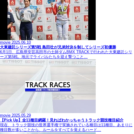
movie
2025.06.10
大東建託シリーズ第5戦 島田壮が兄弟対決を制してシリーズ初優勝
6月1日、広島県安芸高田市の土師ダムBMX TRACKで行われた大東建託シリ
ーズ第5戦。地元でライバルたちを迎え撃つこと…
movie
2025.05.29
【Pick Up】全11種目網羅！見ればわかっちゃうトラック競技種目紹介
現在、トラック競技の世界選手権で実施されている種目は11種目。あまりに
種目数が多いことから、ルールをすべてを覚えるハード…