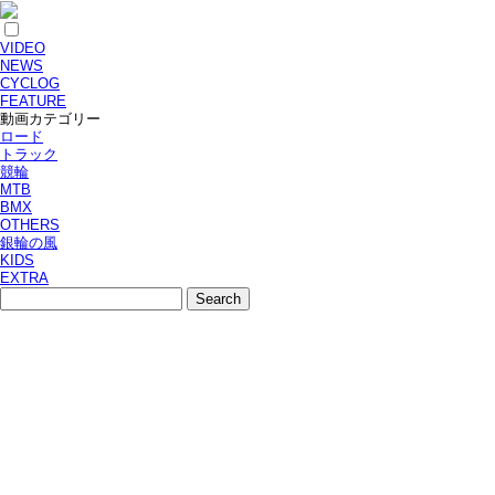
VIDEO
NEWS
CYCLOG
FEATURE
動画カテゴリー
ロード
トラック
競輪
MTB
BMX
OTHERS
銀輪の風
KIDS
EXTRA