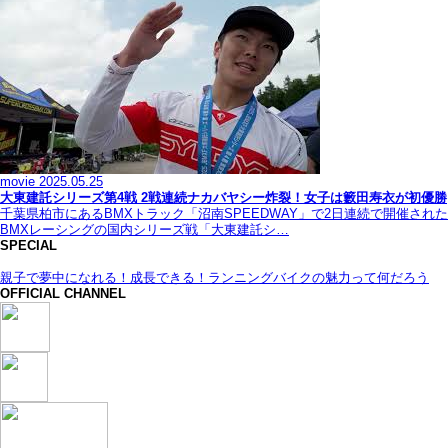
movie
2025.05.25
大東建託シリーズ第4戦 2戦連続ナカバヤシー炸裂！女子は籔田寿衣が初優勝
千葉県柏市にあるBMXトラック「沼南SPEEDWAY」で2日連続で開催された
BMXレーシングの国内シリーズ戦「大東建託シ…
SPECIAL
親子で夢中になれる！成長できる！ランニングバイクの魅力って何だろう
OFFICIAL CHANNEL