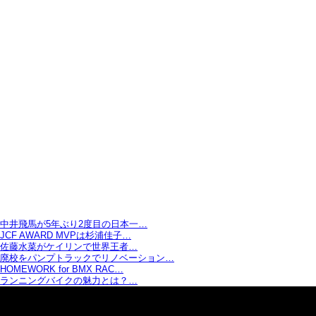
中井飛馬が5年ぶり2度目の日本一…
JCF AWARD MVPは杉浦佳子…
佐藤水菜がケイリンで世界王者…
廃校をパンプトラックでリノベーション…
HOMEWORK for BMX RAC…
ランニングバイクの魅力とは？…