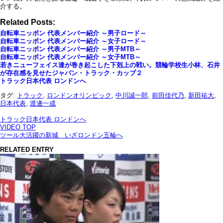
介する。
Related Posts:
自転車ニッポン 代表メンバー紹介 ～男子ロード～
自転車ニッポン 代表メンバー紹介 ～女子ロード～
自転車ニッポン 代表メンバー紹介 ～男子MTB～
自転車ニッポン 代表メンバー紹介 ～女子MTB～
若きニューフェイス達が巻き起こした下剋上の戦い。競輪学校生小林、石井
が存在感を見せたジャパン・トラック・カップ２
トラック日本代表 ロンドンへ
タグ:
トラック
,
ロンドンオリンピック
,
中川誠一郎
,
前田佳代乃
,
新田祐大
,
日本代表
,
渡邊一成
トラック日本代表 ロンドンへ
VIDEO TOP
ツール大活躍の新城 いざロンドン五輪へ
RELATED ENTRY