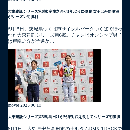
大東建託シリーズ第6戦 岸龍之介が2年ぶりに優勝 女子は丹野夏波
がシーズン初勝利
6月15日、茨城県つくば市サイクルパークつくばで行わ
れた大東建託シリーズ第6戦。チャンピオンシップ男子
は岸龍之介が予選か…
movie
2025.06.10
大東建託シリーズ第5戦 島田壮が兄弟対決を制してシリーズ初優勝
6月1日、広島県安芸高田市の土師ダムBMX TRACKで