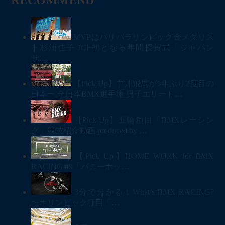
RECOMMEND
MVPはパリパラリンピック金メダリス
ト杉浦佳子 JCF初となる年間授賞式「ジャパン
サ…
【Pick Up】中井飛馬が5年ぶり2度目の
日本一 全日本BMX選手権 男子エリート…
【Pick Up】五輪種目「BMXレーシン
グ」競技紹介動画 produced by …
【Pick Up】HOME WORK for BMX
RACING #9「バニーホッ…
3分で分かる！What’s BMX RACING?
〜オリンピック種目「…