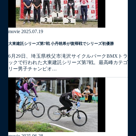
movie
2025.07.19
大東建託シリーズ第7戦 ⼩丹晄希が復帰戦でシリーズ初優勝
6月29日、埼玉県秩父市滝沢サイクルパークBMXトラ
ックで行われた大東建託シリーズ第7戦。最高峰カテゴ
リー男子チャンピオ…
movie
2025.06.28