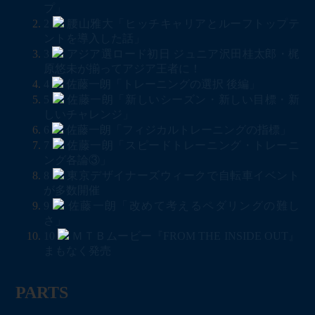
プ」
2
腰山雅大「ヒッチキャリアとルーフトップテ
ントを導入した話」
3
アジア選ロード初日 ジュニア沢田桂太郎・梶
原悠未が揃ってアジア王者に！
4
佐藤一朗「トレーニングの選択 後編」
5
佐藤一朗「新しいシーズン・新しい目標・新
しいチャレンジ」
6
佐藤一朗「フィジカルトレーニングの指標」
7
佐藤一朗「スピードトレーニング・トレーニ
ング各論③」
8
東京デザイナーズウィークで自転車イベント
が多数開催
9
佐藤一朗「改めて考えるペダリングの難し
さ」
10
ＭＴＢムービー『FROM THE INSIDE OUT』
まもなく発売
PARTS