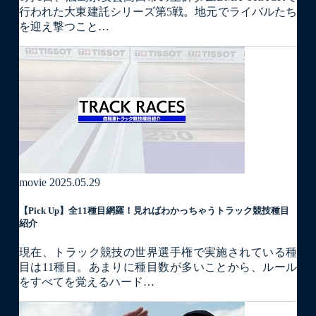
行われた大東建託シリーズ第5戦。地元でライバルたち
を迎え撃つこと…
movie
2025.05.29
【Pick Up】全11種目網羅！見ればわかっちゃうトラック競技種目
紹介
現在、トラック競技の世界選手権で実施されている種
目は11種目。あまりに種目数が多いことから、ルール
をすべてを覚えるハード…