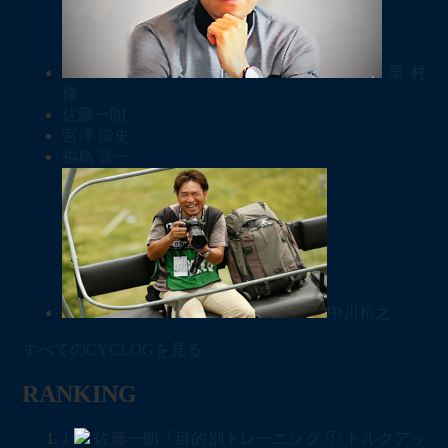
栗村
修
佐藤一朗
宮澤 崇史
福島 晋一
中川裕之
すべてのCYCLOGを見る
RANKING
1
佐藤一朗「目的別トレーニング ① トルクアッ