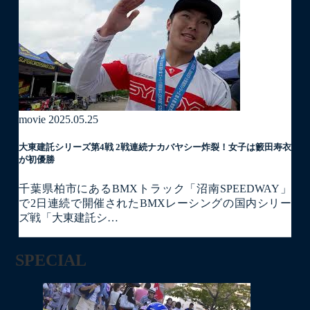
movie
2025.05.25
大東建託シリーズ第4戦 2戦連続ナカバヤシー炸裂！女子は籔田寿衣
が初優勝
千葉県柏市にあるBMXトラック「沼南SPEEDWAY」
で2日連続で開催されたBMXレーシングの国内シリー
ズ戦「大東建託シ…
SPECIAL