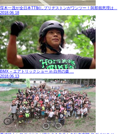
窪木一茂が全日本TT制しブリヂストンがワンツー！與那嶺恵理は...
2018.06.18
BMX – エアトリックショー in 白州の森 ...
2018.06.13