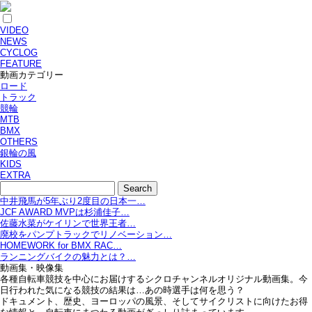
VIDEO
NEWS
CYCLOG
FEATURE
動画カテゴリー
ロード
トラック
競輪
MTB
BMX
OTHERS
銀輪の風
KIDS
EXTRA
中井飛馬が5年ぶり2度目の日本一…
JCF AWARD MVPは杉浦佳子…
佐藤水菜がケイリンで世界王者…
廃校をパンプトラックでリノベーション…
HOMEWORK for BMX RAC…
ランニングバイクの魅力とは？…
動画集・映像集
各種自転車競技を中心にお届けするシクロチャンネルオリジナル動画集。今
日行われた気になる競技の結果は…あの時選手は何を思う？
ドキュメント、歴史、ヨーロッパの風景、そしてサイクリストに向けたお得