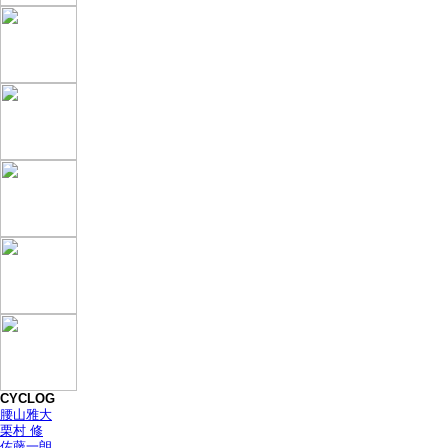
CYCLOG
腰山雅大
栗村 修
佐藤一朗