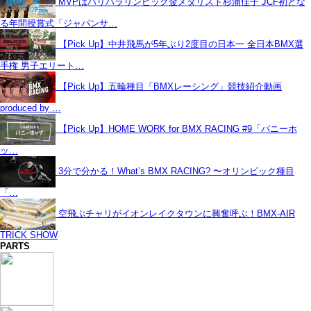
MVPはパリパラリンピック金メダリスト杉浦佳子 JCF初とな
る年間授賞式「ジャパンサ…
【Pick Up】中井飛馬が5年ぶり2度目の日本一 全日本BMX選
手権 男子エリート…
【Pick Up】五輪種目「BMXレーシング」競技紹介動画
produced by …
【Pick Up】HOME WORK for BMX RACING #9「バニーホ
ッ…
3分で分かる！What’s BMX RACING? 〜オリンピック種目
「…
空飛ぶチャリがイオンレイクタウンに興奮呼ぶ！BMX-AIR
TRICK SHOW
PARTS