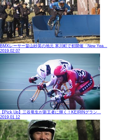
BMXレーサー畠山紗英の地元 寒川町で初開催「New Yea...
2019.02.07
【Pick Up】三谷竜生が新王者に輝く！KEIRINグラン...
2019.01.12