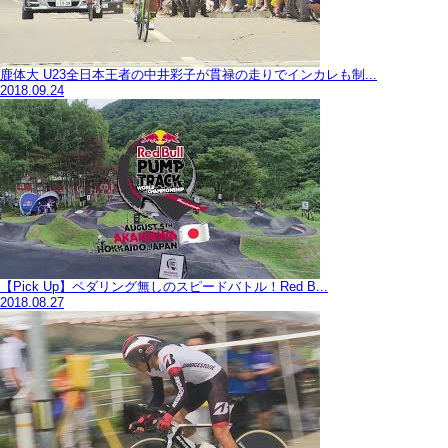
鹿体大 U23全日本王者の中井彩子が貫禄の走りでインカレも制...
2018.09.24
【Pick Up】ペダリング無しのスピードバトル！Red B...
2018.08.27