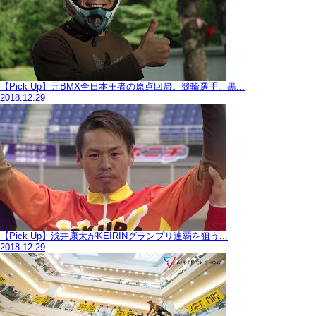
【Pick Up】元BMX全日本王者の原点回帰。競輪選手、黒...
2018.12.29
【Pick Up】浅井康太がKEIRINグランプリ連覇を狙う...
2018.12.29