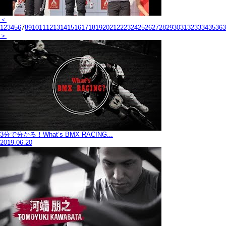
＜
1
2
3
4
5
6
7
8
9
10
11
12
13
14
15
16
17
18
19
20
21
22
23
24
25
26
27
28
29
30
31
32
33
34
35
36
3
＞
3分で分かる！What’s BMX RACING...
2019.06.20