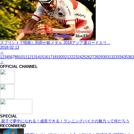
スプリントで惜敗し別府が銀メダル 2018アジア選ロードエリ...
2018.02.13
＜
1
2
3
4
5
6
7
8
9
10
11
12
13
14
15
16
17
18
19
20
21
22
23
24
25
26
27
28
29
30
31
32
33
34
35
36
3
＞
OFFICIAL CHANNEL
SPECIAL
親子で夢中になれる！成長できる！ランニングバイクの魅力って何だろう
RECOMMEND