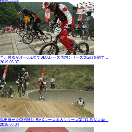
早川優衣がオール1着でBMXレース国内シリーズ第2戦を制す...
2019.06.07
島田遼が今季初勝利 BMXレース国内シリーズ第2戦 秩父大会...
2019.06.04