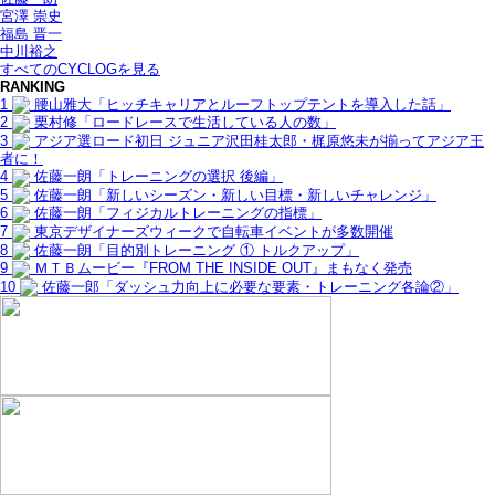
宮澤 崇史
福島 晋一
中川裕之
すべてのCYCLOGを見る
RANKING
1
腰山雅大「ヒッチキャリアとルーフトップテントを導入した話」
2
栗村修「ロードレースで生活している人の数」
3
アジア選ロード初日 ジュニア沢田桂太郎・梶原悠未が揃ってアジア王
者に！
4
佐藤一朗「トレーニングの選択 後編」
5
佐藤一朗「新しいシーズン・新しい目標・新しいチャレンジ」
6
佐藤一朗「フィジカルトレーニングの指標」
7
東京デザイナーズウィークで自転車イベントが多数開催
8
佐藤一朗「目的別トレーニング ① トルクアップ」
9
ＭＴＢムービー『FROM THE INSIDE OUT』まもなく発売
10
佐藤一郎「ダッシュ力向上に必要な要素・トレーニング各論②」